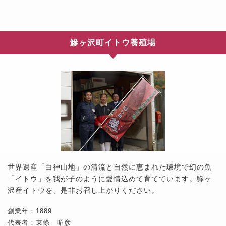
鰺ヶ沢町イトウ養殖場
世界遺産「白神山地」の清流と自然に恵まれた環境で幻の魚
「イトウ」を我が子のように愛情込めて育てています。鰺ヶ
沢産イトウを、是非お召し上がりください。
創業年：1889
代表者：東條 昭彦