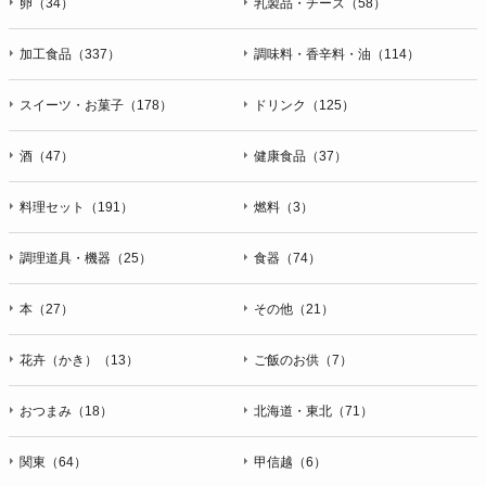
卵（34）
乳製品・チーズ（58）
加工食品（337）
調味料・香辛料・油（114）
スイーツ・お菓子（178）
ドリンク（125）
酒（47）
健康食品（37）
料理セット（191）
燃料（3）
調理道具・機器（25）
食器（74）
本（27）
その他（21）
花卉（かき）（13）
ご飯のお供（7）
おつまみ（18）
北海道・東北（71）
関東（64）
甲信越（6）