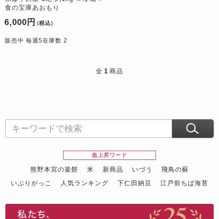
食の宝庫あおもり
6,000円
（税込）
販売中 毎週5在庫数 2
全
1
商品
急上昇ワード
熊野本宮の釜餅
米
新商品
いづう
飛鳥の蘇
いぶりがっこ
人気ランキング
下仁田納豆
江戸前ちば海苔
スイーツ
ウニ
田舎庵の鰻
鮪
グルメギフトカタログ
名店の味