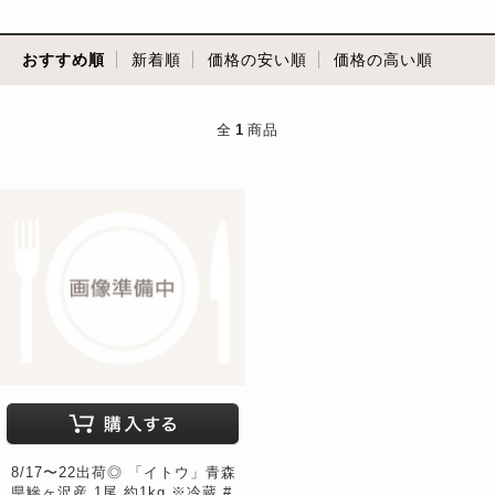
おすすめ順
新着順
価格の安い順
価格の高い順
全
1
商品
8/17〜22出荷◎ 「イトウ」青森
県鰺ヶ沢産 1尾 約1kg ※冷蔵 #