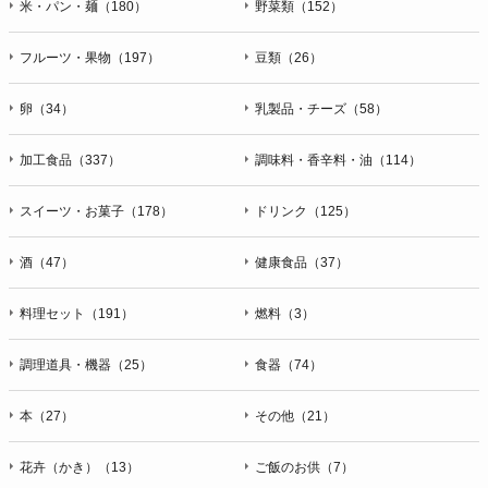
米・パン・麺（180）
野菜類（152）
フルーツ・果物（197）
豆類（26）
卵（34）
乳製品・チーズ（58）
加工食品（337）
調味料・香辛料・油（114）
スイーツ・お菓子（178）
ドリンク（125）
酒（47）
健康食品（37）
料理セット（191）
燃料（3）
調理道具・機器（25）
食器（74）
本（27）
その他（21）
花卉（かき）（13）
ご飯のお供（7）