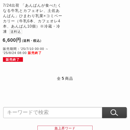
7/24出荷 「あんぱんが食べたく
なる牛乳とカフェオレ、土佐あ
んぱん」ひまわり乳業×コミベー
カリー（牛乳6本、カフェオレ4
本、あんぱん10個）※冷蔵・冷
凍
送料込
6,600円
（送料・税込）
販売期間：'25/7/10 00:00 ～
'25/8/24 08:00
販売終了
販売終了
全
5
商品
急上昇ワード