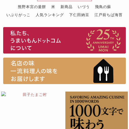
熊野本宮の釜餅
米
新商品
いづう
飛鳥の蘇
いぶりがっこ
人気ランキング
下仁田納豆
江戸前ちば海苔
スイーツ
ウニ
田舎庵の鰻
鮪
グルメギフトカタログ
名店の味