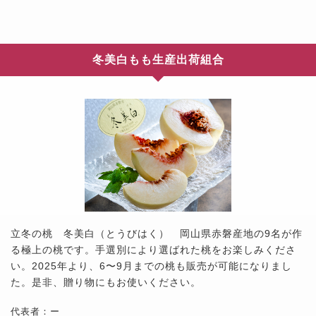
冬美白もも生産出荷組合
立冬の桃 冬美白（とうびはく） 岡山県赤磐産地の9名が作
る極上の桃です。手選別により選ばれた桃をお楽しみくださ
い。2025年より、6〜9月までの桃も販売が可能になりまし
た。是非、贈り物にもお使いください。
代表者：ー