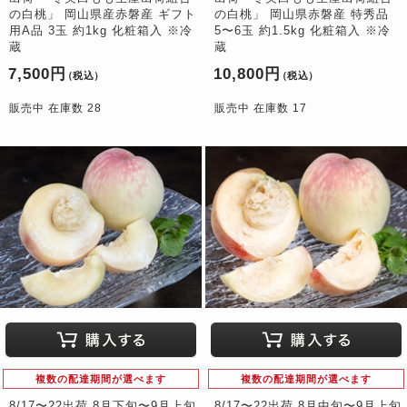
の白桃」 岡山県産赤磐産 ギフト
の白桃」 岡山県赤磐産 特秀品
用A品 3玉 約1kg 化粧箱入 ※冷
5〜6玉 約1.5kg 化粧箱入 ※冷
蔵
蔵
7,500円
10,800円
（税込）
（税込）
販売中 在庫数 28
販売中 在庫数 17
複数の配達期間が選べます
複数の配達期間が選べます
8/17〜22出荷 8月下旬〜9月上旬
8/17〜22出荷 8月中旬〜9月上旬