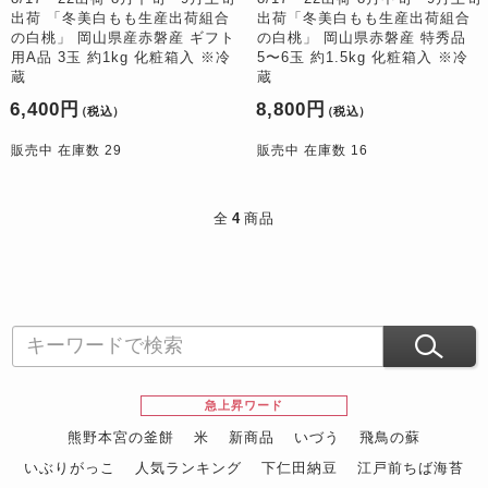
出荷 「冬美白もも生産出荷組合
出荷「冬美白もも生産出荷組合
の白桃」 岡山県産赤磐産 ギフト
の白桃」 岡山県赤磐産 特秀品
用A品 3玉 約1kg 化粧箱入 ※冷
5〜6玉 約1.5kg 化粧箱入 ※冷
蔵
蔵
6,400円
8,800円
（税込）
（税込）
販売中 在庫数 29
販売中 在庫数 16
全
4
商品
急上昇ワード
熊野本宮の釜餅
米
新商品
いづう
飛鳥の蘇
いぶりがっこ
人気ランキング
下仁田納豆
江戸前ちば海苔