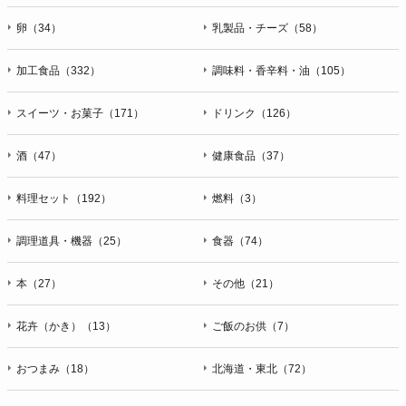
卵（34）
乳製品・チーズ（58）
加工食品（332）
調味料・香辛料・油（105）
スイーツ・お菓子（171）
ドリンク（126）
酒（47）
健康食品（37）
料理セット（192）
燃料（3）
調理道具・機器（25）
食器（74）
本（27）
その他（21）
花卉（かき）（13）
ご飯のお供（7）
おつまみ（18）
北海道・東北（72）