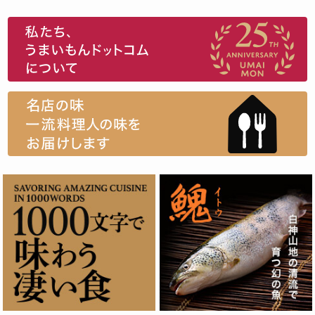
スイーツ
ウニ
田舎庵の鰻
鮪
グルメギフトカタログ
名店の味