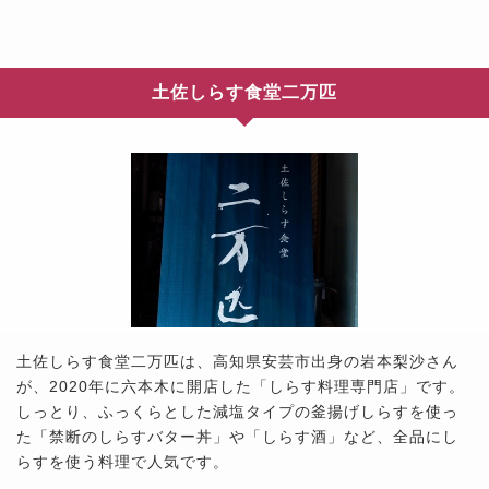
土佐しらす食堂二万匹
土佐しらす食堂二万匹は、高知県安芸市出身の岩本梨沙さん
が、2020年に六本木に開店した「しらす料理専門店」です。
しっとり、ふっくらとした減塩タイプの釜揚げしらすを使っ
た「禁断のしらすバター丼」や「しらす酒」など、全品にし
らすを使う料理で人気です。