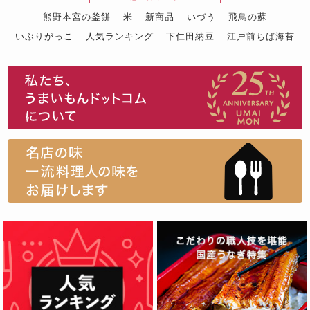
熊野本宮の釜餅
米
新商品
いづう
飛鳥の蘇
いぶりがっこ
人気ランキング
下仁田納豆
江戸前ちば海苔
スイーツ
ウニ
田舎庵の鰻
鮪
グルメギフトカタログ
名店の味