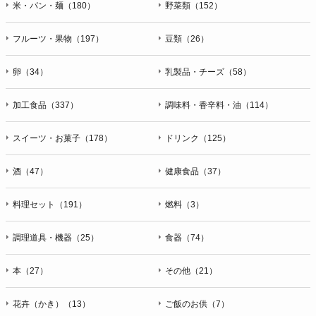
米・パン・麺（180）
野菜類（152）
フルーツ・果物（197）
豆類（26）
卵（34）
乳製品・チーズ（58）
加工食品（337）
調味料・香辛料・油（114）
スイーツ・お菓子（178）
ドリンク（125）
酒（47）
健康食品（37）
料理セット（191）
燃料（3）
調理道具・機器（25）
食器（74）
本（27）
その他（21）
花卉（かき）（13）
ご飯のお供（7）