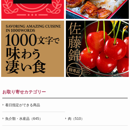
お取り寄せカテゴリー
着日指定ができる商品
魚介類・水産品（645）
肉（510）