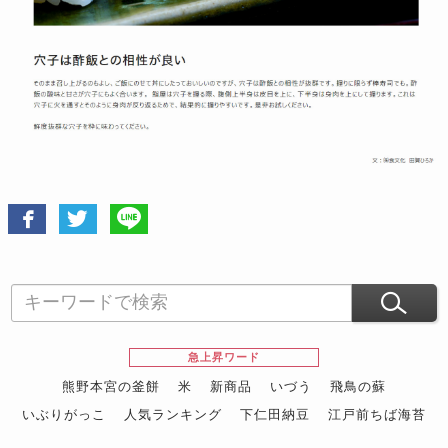
急上昇ワード
熊野本宮の釜餅
米
新商品
いづう
飛鳥の蘇
いぶりがっこ
人気ランキング
下仁田納豆
江戸前ちば海苔
スイーツ
ウニ
田舎庵の鰻
鮪
グルメギフトカタログ