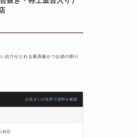
血合抜き・特上血合入り）
商店
高い出汁がとれる最高級かつお節の削り
お住まいの住所で送料を確認
れ対応