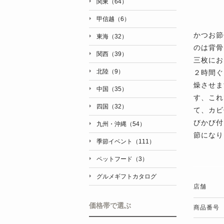
関東（64）
甲信越（6）
かつお節
東海（32）
のは背骨
関西（39）
三枚にお
北陸（9）
２時間ぐ
燥させま
中国（35）
す、これ
四国（32）
て、カビ
びかび付
九州・沖縄（54）
節になり
季節イベント（111）
ペットフード（3）
グルメギフトカタログ
店舗
価格帯で選ぶ
商品番号