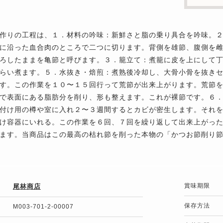
作りの工程は、１．材料の吟味：新鮮さと脂の乗り具合を吟味。
に沿った血合肉のところで二つに切ります。背側を雄節、腹側を
ろしたままを亀節と呼びます。３．籠立て：煮籠に皮を上にして
らい煮ます。５．水抜き・焙煎：煮熟後冷却し、大骨小骨を抜き
す。この作業を１０〜１５回行って荒節が出来上がります。荒節
で表面にある脂肪分を削り、形も整えます。これが裸節です。６
付け用の樽や室に入れ２〜３週間するとカビが密生します。それ
け容器にいれる。この作業を６回、７回を繰り返して出来上がっ
ます。当商品はこの最高の枯れ節を削った本物の「かつお節削り
賞味期限
尾林商店
保存方法
M003-701-2-00007