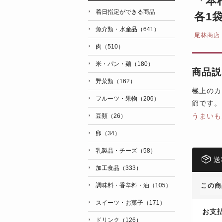
「本
着日指定ができる商品
各1袋
魚介類・水産品（641）
尾林商店
肉（510）
米・パン・麺（180）
商品説
野菜類（162）
極上のカ
フルーツ・果物（206）
節です。
うまいも
豆類（26）
卵（34）
乳製品・チーズ（58）
送
加工食品（333）
この商
調味料・香辛料・油（105）
スイーツ・お菓子（171）
お支
ドリンク（126）