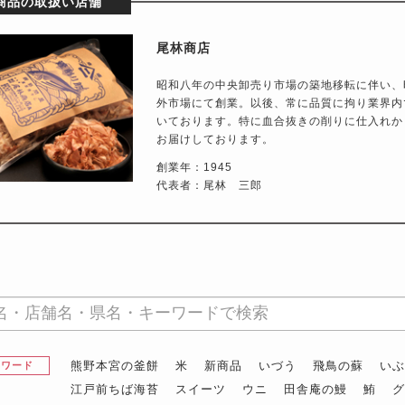
商品の取扱い店舗
尾林商店
昭和八年の中央卸売り市場の築地移転に伴い、
外市場にて創業。以後、常に品質に拘り業界内
いております。特に血合抜きの削りに仕入れか
お届けしております。
創業年：1945
代表者：尾林 三郎
熊野本宮の釜餅
米
新商品
いづう
飛鳥の蘇
い
昇ワード
江戸前ちば海苔
スイーツ
ウニ
田舎庵の鰻
鮪