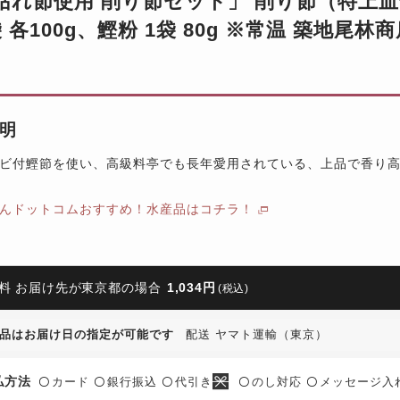
枯れ節使用 削り節セット」 削り節（特上
 各100g、鰹粉 1袋 80g ※常温 築地尾林
明
ビ付鰹節を使い、高級料亭でも長年愛用されている、上品で香り
んドットコムおすすめ！水産品はコチラ！
料 お届け先が東京都の場合
1,034円
(税込)
品はお届け日の指定が可能です
配送 ヤマト運輸（東京）
払方法
カード
銀行振込
代引き
のし対応
メッセージ入
〇
〇
〇
〇
〇