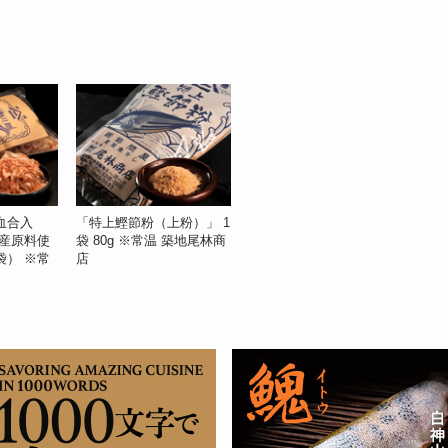
血合入
「特上鰹節粉（上粉）」 1
県産原料使
袋 80g ※常温 築地尾林商
／袋） ※常
店