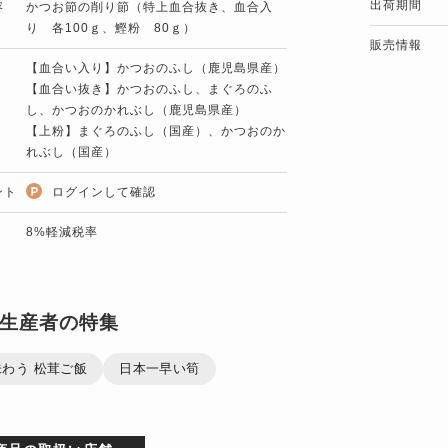
出荷期間
容
かつお節の削り節（特上血合抜き、血合入
り 各100ｇ、鰹粉 80ｇ）
販売情報
【血合い入り】かつおのふし（鹿児島県産）
【血合い抜き】かつおのふし、まぐろのふ
し、かつおのかれぶし（鹿児島県産）
【上粉】まぐろのふし（国産）、かつおのか
れぶし（国産）
ント
ログインして確認
8%軽減税率
生産者の特集
わう 松茸ご飯
日本一早い筍