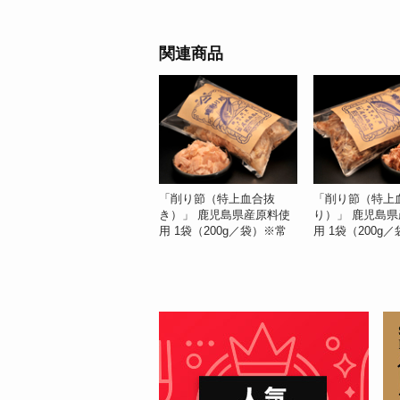
関連商品
「削り節（特上血合抜
「削り節（特上
き）」 鹿児島県産原料使
り）」 鹿児島
用 1袋（200g／袋）※常
用 1袋（200g
温 築地尾林商店
温 築地尾林商店