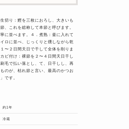
２生切り：鰹を三枚におろし、大きいも
雌節、これを総称して本節と呼びます。
丁寧に並べます。４．煮熟：釜に入れて
セイロに並べ、じっくりと燻しながら乾
を１〜２日間天日で干して全体を削りま
．カビ付け：裸節を２〜４日間天日干し
を刷毛で払い落とし、て、日干しし、再
たものが、枯れ節と言い、最高のかつお
節」です。
約1年
冷蔵