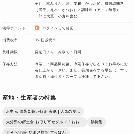
子）、本みりん、酒、昆布、かつお節、風味調味料
（煮干、昆布、かつお）／調味料（アミノ酸等）
一部に大豆・小麦を含む
獲得ポイント
ログインして確認
消費税率
8%軽減税率
賞味期限
発送日より、冷蔵で５日間
保存方法
冷蔵 ＊商品開封後、冷蔵保存でなるべくお早めにお
召し上がり下さい。また、長期保存する場合は、すっ
ぽん肉・湯引き・スープは冷凍して下さい。
産地・生産者の特集
お中元 残暑見舞い特集 表紙 | 人気の夏...
大分県の郷土食 お取り寄せグルメ「おお...
鍋特集
大分 安心院 やまさ旅館 すっぽん