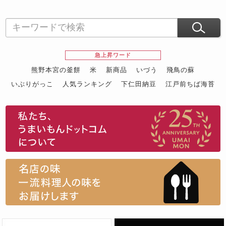
急上昇ワード
熊野本宮の釜餅
米
新商品
いづう
飛鳥の蘇
いぶりがっこ
人気ランキング
下仁田納豆
江戸前ちば海苔
スイーツ
ウニ
田舎庵の鰻
鮪
グルメギフトカタログ
名店の味