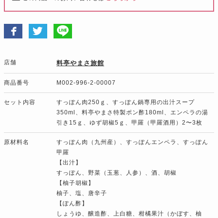
店舗
料亭やまさ旅館
商品番号
M002-996-2-00007
セット内容
すっぽん肉250ｇ、すっぽん鍋専用の出汁スープ
350ml、料亭やまさ特製ポン酢180ml、エンペラの湯
引き15ｇ、ゆず胡椒5ｇ、甲羅（甲羅酒用）2〜3枚
原材料名
すっぽん肉（九州産）、すっぽんエンペラ、すっぽん
甲羅
【出汁】
すっぽん、野菜（玉葱、人参）、酒、胡椒
【柚子胡椒】
柚子、塩、唐辛子
【ぽん酢】
しょうゆ、醸造酢、上白糖、柑橘果汁（かぼす、柚