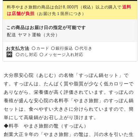
送料
料亭やまさ旅館の商品は合計8,000円（税込）以上の購入で
は店舗が負担
（お届け先１箇所につき）
この商品はお届け日の指定が可能です
配送 ヤマト運輸（大分）
カード
銀行振込
代引き
お支払方法
〇
〇
〇
のし対応
メッセージ入れ対応
〇
〇
大分県安心院（あじむ）の名物「すっぽん鍋セット」で
す。すっぽんは、たんぱく質や脂質が少なく低カロリーで
ありながら、栄養価が高く評価されています。すっぽんの
養殖が盛んな安心院の名料亭「やまさ旅館」のすっぽん鍋
セットは、食べやすい大きさに分けられていますので、簡
単にして高級鍋がお召し上がり頂けます。
◆料亭 やまさ旅館の鼈（すっぽん）
創業大正９年の「やまさ旅館」の鼈は、川の水を引いた生