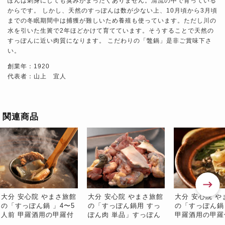
ぽんは刺身にしても臭みがまったくありません。清流の中で育っている
からです。 しかし、天然のすっぽんは数が少ない上、10月頃から3月頃
までの冬眠期間中は捕獲が難しいため養殖も使っています。ただし川の
水を引いた生簀で2年ほどかけて育てています。そうすることで天然の
すっぽんに近い肉質になります。 こだわりの「鼈鍋」是非ご賞味下さ
い。
創業年：1920
代表者：山上 宜人
関連商品
大分 安心院 やまさ旅館
大分 安心院 やまさ旅館
大分 安心院 や
の「すっぽん鍋 」4〜5
の「すっぽん鍋用 すっ
の「すっぽん鍋
人前 甲羅酒用の甲羅付
ぽん肉 単品」すっぽん
甲羅酒用の甲羅
き ※冷蔵
肉 250g ※冷蔵
冷蔵