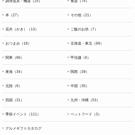
調理道具・機器（25）
食器（74）
本（27）
その他（21）
花卉（かき）（13）
ご飯のお供（7）
おつまみ（18）
北海道・東北（69）
関東（66）
甲信越（6）
東海（34）
関西（39）
北陸（9）
中国（35）
四国（31）
九州・沖縄（53）
季節イベント（111）
ペットフード（3）
グルメギフトカタログ