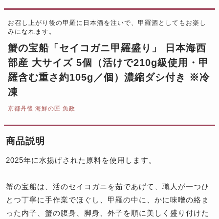
お召し上がり後の甲羅に日本酒を注いで、甲羅酒としてもお楽し
みになれます。
蟹の宝船「セイコガニ甲羅盛り」 日本海西
部産 大サイズ 5個（活けで210g級使用・甲
羅含む重さ約105g／個）濃縮ダシ付き ※冷
凍
京都丹後 海鮮の匠 魚政
商品説明
2025年に水揚げされた原料を使用します。
蟹の宝船は、活のセイコガニを茹であげて、職人が一つひ
とつ丁寧に手作業でほぐし、甲羅の中に、かに味噌の絡ま
った内子、蟹の腹身、脚身、外子を順に美しく盛り付けた