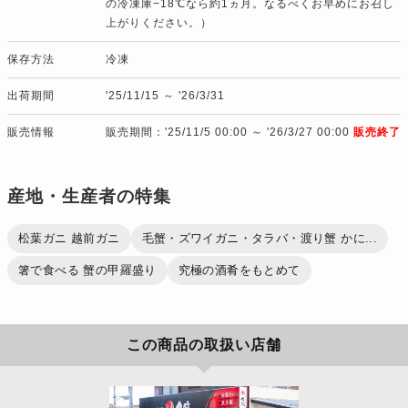
の冷凍庫−18℃なら約1ヵ月。なるべくお早めにお召し
上がりください。）
保存方法
冷凍
出荷期間
'25/11/15 ～ '26/3/31
販売情報
販売期間：'25/11/5 00:00 ～ '26/3/27 00:00
販売終了
産地・生産者の特集
松葉ガニ 越前ガニ
毛蟹・ズワイガニ・タラバ・渡り蟹 かに...
箸で食べる 蟹の甲羅盛り
究極の酒肴をもとめて
この商品の取扱い店舗