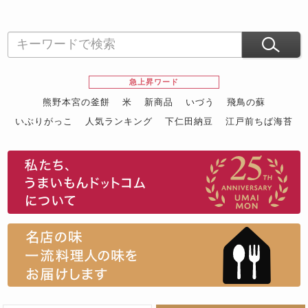
急上昇ワード
熊野本宮の釜餅
米
新商品
いづう
飛鳥の蘇
いぶりがっこ
人気ランキング
下仁田納豆
江戸前ちば海苔
スイーツ
ウニ
田舎庵の鰻
鮪
グルメギフトカタログ
名店の味