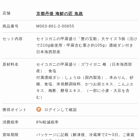
店舗
京都丹後 海鮮の匠 魚政
商品番号
M003-861-2-00655
セット内容
セイコガニの甲羅盛り「蟹の宝船」大サイズ 5個（活け
で210g級使用・甲羅含む重さ約105g）濃縮ダシ付き
日本海西部産
原材料名
セイコガニの甲羅盛り：ズワイガニ 雌 （日本海西部
産）、食塩
付属濃縮ダシ：しょうゆ（国内製造）、本みりん、砂
糖、食塩、米発酵調味料、かつお節エキス、こんぶエ
キス、梅酢、酵母エキス、（一部に小麦・大豆を含
む）
獲得ポイント
ログインして確認
消費税率
8%軽減税率
賞味期限
パッケージに記載（解凍後、冷蔵庫で2〜3日。ご家庭