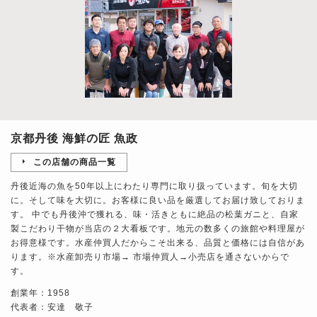
京都丹後 海鮮の匠 魚政
この店舗の商品一覧
丹後近海の魚を50年以上にわたり専門に取り扱っています。旬を大切
に。そして味を大切に。お客様に良い品を厳選してお届け致しておりま
す。 中でも丹後沖で獲れる、味・活きともに絶品の松葉ガニと、自家
製こだわり干物が当店の２大看板です。地元の数多くの旅館や料理屋が
お得意様です。水産仲買人だからこそ出来る、品質と価格には自信があ
ります。※水産卸売り市場→ 市場仲買人→小売店を通さないからで
す。
創業年：1958
代表者：安達 敬子