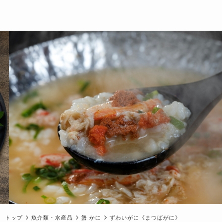
トップ
魚介類・水産品
蟹 かに
ずわいがに《まつばがに》