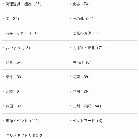
調理道具・機器（25）
食器（74）
本（27）
その他（21）
花卉（かき）（13）
ご飯のお供（7）
おつまみ（18）
北海道・東北（71）
関東（64）
甲信越（6）
東海（33）
関西（39）
北陸（9）
中国（35）
四国（32）
九州・沖縄（54）
季節イベント（111）
ペットフード（3）
グルメギフトカタログ