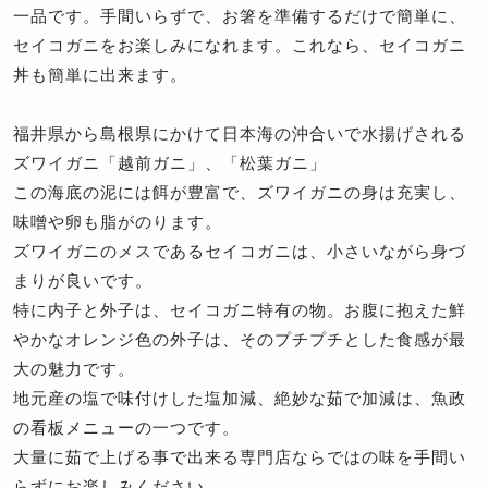
一品です。手間いらずで、お箸を準備するだけで簡単に、
セイコガニをお楽しみになれます。これなら、セイコガニ
丼も簡単に出来ます。
福井県から島根県にかけて日本海の沖合いで水揚げされる
ズワイガニ「越前ガニ」、「松葉ガニ」
この海底の泥には餌が豊富で、ズワイガニの身は充実し、
味噌や卵も脂がのります。
ズワイガニのメスであるセイコガニは、小さいながら身づ
まりが良いです。
特に内子と外子は、セイコガニ特有の物。お腹に抱えた鮮
やかなオレンジ色の外子は、そのプチプチとした食感が最
大の魅力です。
地元産の塩で味付けした塩加減、絶妙な茹で加減は、魚政
の看板メニューの一つです。
大量に茹で上げる事で出来る専門店ならではの味を手間い
らずにお楽しみください。