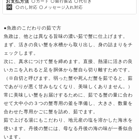
カード
銀行振込
代引き
お支払方法
〇
〇
〇
のし対応
メッセージ入れ対応
〇
〇
●魚政のこだわりの茹で方
魚政は、他とは異なる旨味の濃い茹で蟹に仕上げます。
まず、活きの良い蟹を水槽から取り出し、身の詰まりをチ
ェックします。
次に、真水につけて蟹を締めます。直接、熱湯に活きの良
いカニを入れると足を胴体から蟹自ら切り離すためです。
（※自切と呼びます。弱った蟹や死んだ蟹を茹でると、茹
であがりが悪く甘みもなくなり、美味しくありません。）
常に美味しい蟹をお届けするために、茹でる蟹の量に合わ
せて大中小の３つの蟹専用の釜を準備し、大きさ、数量を
合わせた専用かごに蟹を詰め、茹でます。
茹で上げる湯にもこだわり、地元産の塩を溶かした海水を
使います。丹後の蟹には、母なる丹後の海の味が一番似合
います。