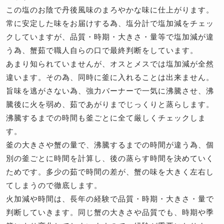
この塩のお陰で丹後風味のまろやかな味に仕上がります。
常に安定した味をお届けする為、塩分計で塩加減をチェッ
クしていますが、品質・時期・大きさ・量等で塩加減が違
う為、蟹茹で職人自らの口で最終判断をしています。
あまり知られていませんが、オスとメスでは塩加減が全然
違います。その為、同時に釜に入れることは出来ません。
旨味を逃がさない為、強力バーナーで一気に沸騰させ、沸
騰後に火を弱め、茹であがりまでじっくりと蒸らします。
沸騰するまでの時間も釜ごとに全て厳しくチェックしま
す。
釜の大きさや蟹の量で、沸騰するまでの時間が違う為、個
別の釜ごとに時間を計算し、後の蒸らす時間を決めていく
ためです。多少の茹で時間の差が、蟹の味を大きく左右し
てしまうので徹底します。
火加減や時間は、長年の経験で品質・時期・大きさ・量で
判断していきます。同じ蟹の大きさや品質でも、時期や季