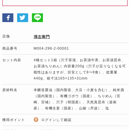
店舗
清左衛門
商品番号
M004-296-2-00001
セット内容
4種セット1箱（穴子茶漬、お茶漬牛蒡、お茶漬昆布、
お茶漬ちりめん）内容量200g（穴子が足りなくなる可
能性はありますが、目安として8〜9食）、総重量
440g、箱寸法165×135×31mm
原材料名
本醸造醤油（国内製造、大豆・小麦を含む）、純米酒
（国内製造）、有機ゴボウ（国産）、ちりめん（宮
崎、宮城）、穴子（韓国産）、天然真昆布（道南
産）、有機生姜（国産）、山椒（丹波）、塩
獲得ポイント
ログインして確認