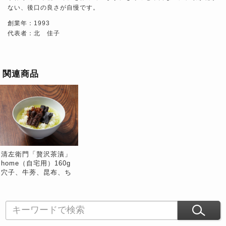
ない、後口の良さが自慢です。
創業年：1993
代表者：北 佳子
関連商品
清左衛門「贅沢茶漬」
home（自宅用）160g
穴子、牛蒡、昆布、ち
りめん ※冷蔵