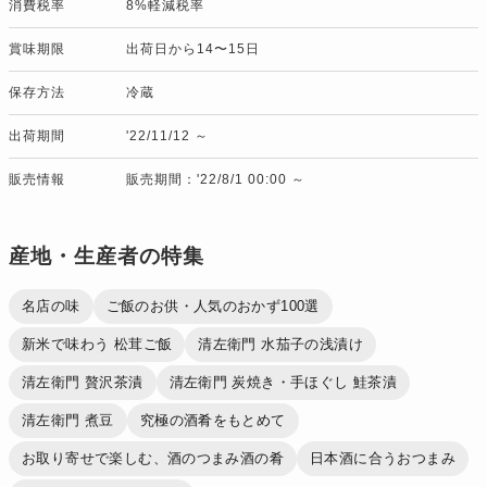
消費税率
8%軽減税率
賞味期限
出荷日から14〜15日
保存方法
冷蔵
出荷期間
'22/11/12 ～
販売情報
販売期間：'22/8/1 00:00 ～
産地・生産者の特集
名店の味
ご飯のお供・人気のおかず100選
新米で味わう 松茸ご飯
清左衛門 水茄子の浅漬け
清左衛門 贅沢茶漬
清左衛門 炭焼き・手ほぐし 鮭茶漬
清左衛門 煮豆
究極の酒肴をもとめて
お取り寄せで楽しむ、酒のつまみ酒の肴
日本酒に合うおつまみ