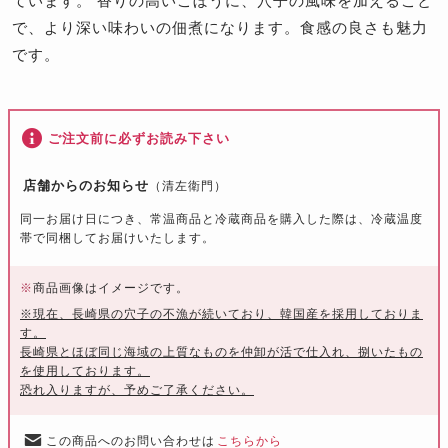
ています。 香りの高いごぼうに、穴子の風味を加えること
で、より深い味わいの佃煮になります。食感の良さも魅力
です。
ご注文前に必ずお読み下さい
店舗からのお知らせ
（清左衛門）
同一お届け日につき、常温商品と冷蔵商品を購入した際は、冷蔵温度
帯で同梱してお届けいたします。
※
商品画像はイメージです。
※現在、長崎県の穴子の不漁が続いており、韓国産を採用しておりま
す。
長崎県とほぼ同じ海域の上質なものを仲卸が活で仕入れ、捌いたもの
を使用しております。
恐れ入りますが、予めご了承ください。
この商品へのお問い合わせは
こちらから