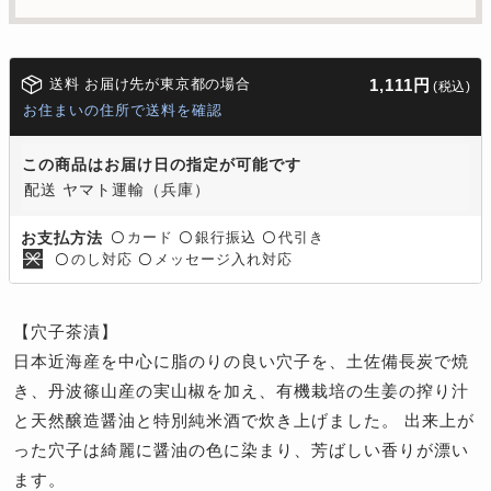
送料 お届け先が東京都の場合
1,111円
(税込)
お住まいの住所で送料を確認
この商品はお届け日の指定が可能です
配送 ヤマト運輸（兵庫）
カード
銀行振込
代引き
お支払方法
〇
〇
〇
のし対応
メッセージ入れ対応
〇
〇
【穴子茶漬】
日本近海産を中心に脂のりの良い穴子を、土佐備長炭で焼
き、丹波篠山産の実山椒を加え、有機栽培の生姜の搾り汁
と天然醸造醤油と特別純米酒で炊き上げました。 出来上が
った穴子は綺麗に醤油の色に染まり、芳ばしい香りが漂い
ます。