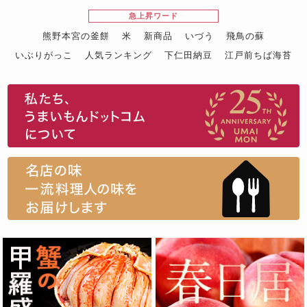
急上昇ワード
熊野本宮の釜餅
米
新商品
いづう
飛鳥の蘇
いぶりがっこ
人気ランキング
下仁田納豆
江戸前ちば海苔
スイーツ
ウニ
田舎庵の鰻
鮪
グルメギフトカタログ
名店の味