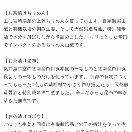
【お茶漬けちりめん】
主に宮崎県産の上乾ちりめんを使っています。自家製実山
椒と有機栽培の刻み生姜、そして天然醸造醤油、特別純米
酒で水分を飛ばしながら煮詰めました。 キリっとした辛口
でインパクトのあるちりめん山椒です。
【お茶漬け昆布】
奥井海生堂の道南産白口浜本揃の一等ものと道南産白口浜
長切りの一等ものだけを使っています。 京都の有次につく
ってもらった1点もの裁断機で小さく切り揃えたら、天然醸
造醤油と特別純米酒で煮ました。 辛口ながらも昆布の味が
活きた佃煮です。
【お茶漬けゴボウ】
ごぼうも生姜と同様に有機栽培品と穴子の煮汁を使って煮