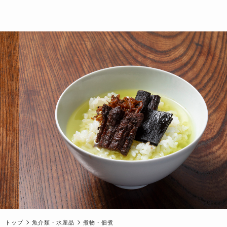
トップ
魚介類・水産品
煮物・佃煮