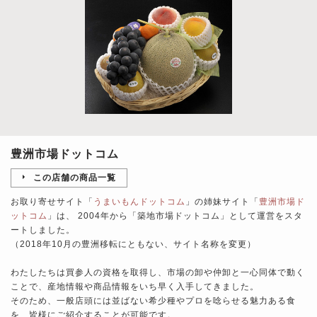
豊洲市場ドットコム
この店舗の商品一覧
お取り寄せサイト「
うまいもんドットコム
」の姉妹サイト「
豊洲市場ド
ットコム
」は、 2004年から「築地市場ドットコム」として運営をスタ
ートしました。
（2018年10月の豊洲移転にともない、サイト名称を変更）
わたしたちは買参人の資格を取得し、市場の卸や仲卸と一心同体で動く
ことで、産地情報や商品情報をいち早く入手してきました。
そのため、一般店頭には並ばない希少種やプロを唸らせる魅力ある食
を、皆様にご紹介することが可能です。