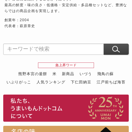
最高の鮮度・味の良さ・低価格・安定供給・多品種セットなど、豊洲な
らではの商品企画を実現します。
創業年：2004
代表者：萩原章史
急上昇ワード
熊野本宮の釜餅
米
新商品
いづう
飛鳥の蘇
いぶりがっこ
人気ランキング
下仁田納豆
江戸前ちば海苔
スイーツ
ウニ
田舎庵の鰻
鮪
グルメギフトカタログ
名店の味