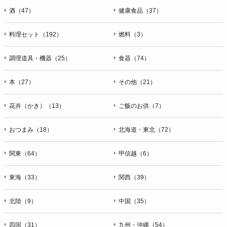
酒（47）
健康食品（37）
料理セット（192）
燃料（3）
調理道具・機器（25）
食器（74）
本（27）
その他（21）
花卉（かき）（13）
ご飯のお供（7）
おつまみ（18）
北海道・東北（72）
関東（64）
甲信越（6）
東海（33）
関西（39）
北陸（9）
中国（35）
四国（31）
九州・沖縄（54）