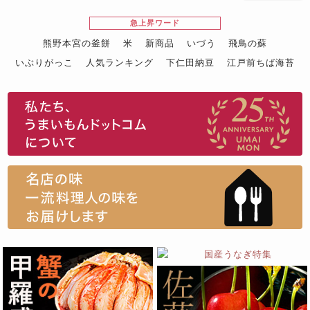
急上昇ワード
熊野本宮の釜餅
米
新商品
いづう
飛鳥の蘇
いぶりがっこ
人気ランキング
下仁田納豆
江戸前ちば海苔
スイーツ
ウニ
田舎庵の鰻
鮪
グルメギフトカタログ
名店の味