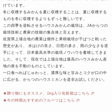
けています。
冬に収穫するみかんを夏に収穫することは、夏に収穫する
ものを冬に収穫するよりもずっと難しいです。
この四季を逆転させるハウスみかんの栽培は、JAからつの
栽培技術と農家の技能の集合体と言えます。
佐賀県上場台地の農業は畑作と果樹栽培が干ばつと戦った
歴史があり、 水はけの良さ、日照の多さ、雨の少なさを逆
手にとって、日本最高水準の栽培ノウハウを蓄積してきま
した。そして、現在では上場台地は最高のハウスみかん産
地の座を不動のものとしています。
一口食べればじゅわっと、濃厚な味と甘みとコクが口の中
に広がる、からつのハウスミカンを是非お試しください。
★贈り物にもオススメ、1kg入り化粧箱はこちら
★今の時期おすすめのフルーツはこちら