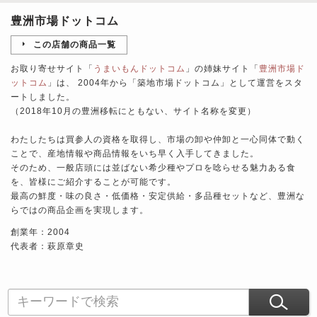
豊洲市場ドットコム
この店舗の商品一覧
お取り寄せサイト「
うまいもんドットコム
」の姉妹サイト「
豊洲市場ド
ットコム
」は、 2004年から「築地市場ドットコム」として運営をスタ
ートしました。
（2018年10月の豊洲移転にともない、サイト名称を変更）
わたしたちは買参人の資格を取得し、市場の卸や仲卸と一心同体で動く
ことで、産地情報や商品情報をいち早く入手してきました。
そのため、一般店頭には並ばない希少種やプロを唸らせる魅力ある食
を、皆様にご紹介することが可能です。
最高の鮮度・味の良さ・低価格・安定供給・多品種セットなど、豊洲な
らではの商品企画を実現します。
創業年：2004
代表者：萩原章史