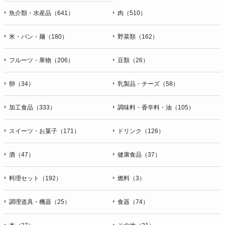
魚介類・水産品（641）
肉（510）
米・パン・麺（180）
野菜類（162）
フルーツ・果物（206）
豆類（26）
卵（34）
乳製品・チーズ（58）
加工食品（333）
調味料・香辛料・油（105）
スイーツ・お菓子（171）
ドリンク（126）
酒（47）
健康食品（37）
料理セット（192）
燃料（3）
調理道具・機器（25）
食器（74）