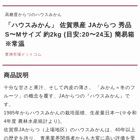
高糖度からつのハウスみかん
「ハウスみかん」 佐賀県産 JAからつ 秀品
S〜Mサイズ 約2kg (目安:20〜24玉) 簡易箱
※常温
豊洲市場ドットコム
商品説明
十分な甘さと果汁、そして内皮の薄さ。 「みかん＝冬のフ
ルーツ」の概念を覆す、JAからつの『ハウスみかん』で
す。
1985年からハウスみかんの栽培面積、生産量日本一(※令和
4年度 農林水産統計より)。
佐賀県JAからつ（上場地区）のハウスみかんは、40年以上
の歴史を誇り、 青果業界関係者からも大変に高い評価を受