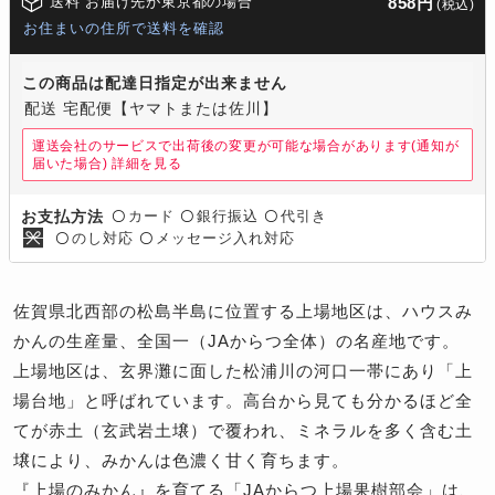
送料 お届け先が東京都の場合
858円
(税込)
お住まいの住所で送料を確認
この商品は配達日指定が出来ません
配送 宅配便【ヤマトまたは佐川】
運送会社のサービスで出荷後の変更が可能な場合があります(通知が
届いた場合)
詳細を見る
カード
銀行振込
代引き
お支払方法
〇
〇
〇
のし対応
メッセージ入れ対応
〇
〇
佐賀県北西部の松島半島に位置する上場地区は、ハウスみ
かんの生産量、全国一（JAからつ全体）の名産地です。
上場地区は、玄界灘に面した松浦川の河口一帯にあり「上
場台地」と呼ばれています。高台から見ても分かるほど全
てが赤土（玄武岩土壌）で覆われ、ミネラルを多く含む土
壌により、みかんは色濃く甘く育ちます。
『上場のみかん』を育てる「JAからつ上場果樹部会」は、