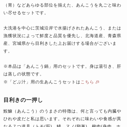
（胃）などあらゆる部位を揃えた、あんこうを丸ごと味わ
い尽せるセットです。
大洗港を中心に茨城沿岸で水揚げされたあんこう、または
漁獲状況によって鮮度と品質を優先し、北海道産、青森県
産、宮城県から目利きした上お届けする場合がございま
す。
※
本品は「あんこう鍋」用のセットです。身は湯引き、肝
は蒸しの状態です。
※
「どぶ汁」用の生あんこうセットは
こちら
目利きの一押し
鮟鱇（あんこう）のうまさの特徴は、何と言っても内臓や
ひれや皮だと私は思います。それぞれに味わいや食感が異
なる７つ道具（トモ(肝)、鰭、ヌノ(卵巣)、柳肉(身肉、ホ