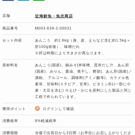
店舗
近海鮮魚・魚忠商店
商品番号
M003-639-2-00031
セット内容
あんこう 約1.6kg（身、皮、えらなど含む約1.5kg＋
肝100g前後）、味噌だれ
※肝は時期により大きさが異なります。
原材料名
あんこう(国産)、鍋みそ[米味噌、昆布だし汁、あん肝
(国産)、みりん、醤油、煮干し、鰹節]、あん肝(国産)／
酒粕、 アルコール、調味料(アミノ酸等)、カラメル色
素等、甘味料(ステビア、甘草)、ビタミンB1(一部に小
麦・大豆を含む) ※えび・かにを原料にした製品と同じ
工程で作られています。
獲得ポイント
ログインして確認
消費税率
8%軽減税率
消費期限
冷蔵で出荷日から3日間（お早目にお召し上がりくださ