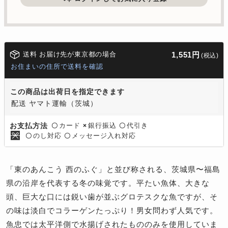
送料 お届け先が東京都の場合
1,551円
(税込)
お住まいの住所で送料を確認
この商品は出荷日を指定できます
配送 ヤマト運輸（茨城）
カード
銀行振込
代引き
お支払方法
〇
×
〇
のし対応
メッセージ入れ対応
〇
〇
「東のあんこう 西のふぐ」と並び称される、茨城県〜福島
県の沿岸を代表する冬の味覚です。平たい魚体、大きな
頭、巨大な口には鋭い歯が並ぶグロテスクな魚ですが、そ
の味は淡白でコラーゲンたっぷり！男女問わず人気です。
魚忠では太平洋側で水揚げされたもののみを使用していま