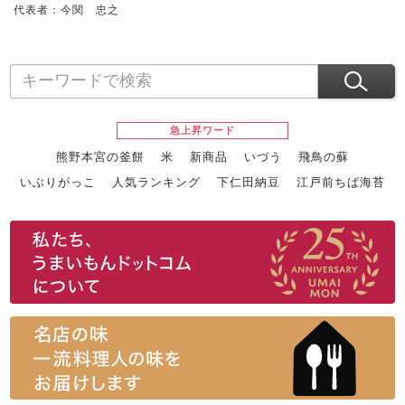
代表者：今関 忠之
急上昇ワード
熊野本宮の釜餅
米
新商品
いづう
飛鳥の蘇
いぶりがっこ
人気ランキング
下仁田納豆
江戸前ちば海苔
スイーツ
ウニ
田舎庵の鰻
鮪
グルメギフトカタログ
名店の味