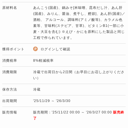
原材料名
あんこう(国産)、鍋みそ[米味噌、昆布だし汁、あん肝
(国産)、みりん、醤油、煮干し、鰹節]、あん肝(国産)／
酒粕、 アルコール、調味料(アミノ酸等)、カラメル色
素等、甘味料(ステビア、甘草)、ビタミンB1(一部に小
麦・大豆を含む) ※えび・かにを原料にした製品と同じ
工程で作られています。
獲得ポイント
ログインして確認
消費税率
8%軽減税率
消費期限
冷蔵で出荷日から2日間（お早目にお召し上がりくださ
い）
保存方法
冷蔵
出荷期間
'25/11/29 ～ '26/3/30
販売情報
販売期間：'25/11/22 00:00 ～ '26/3/27 00:00
販売終
了