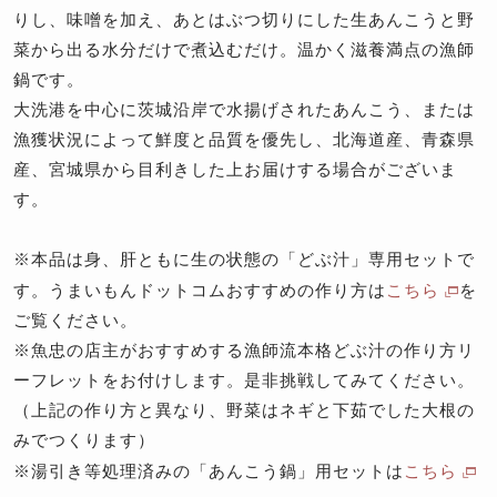
りし、味噌を加え、あとはぶつ切りにした生あんこうと野
菜から出る水分だけで煮込むだけ。温かく滋養満点の漁師
鍋です。
大洗港を中心に茨城沿岸で水揚げされたあんこう、または
漁獲状況によって鮮度と品質を優先し、北海道産、青森県
産、宮城県から目利きした上お届けする場合がございま
す。
※
本品は身、肝ともに生の状態の「どぶ汁」専用セットで
す。うまいもんドットコムおすすめの作り方は
こちら
を
ご覧ください。
※魚忠の店主がおすすめする漁師流本格どぶ汁の作り方リ
ーフレットをお付けします。是非挑戦してみてください。
（上記の作り方と異なり、野菜はネギと下茹でした大根の
みでつくります）
※
湯引き等処理済みの「あんこう鍋」用セットは
こちら