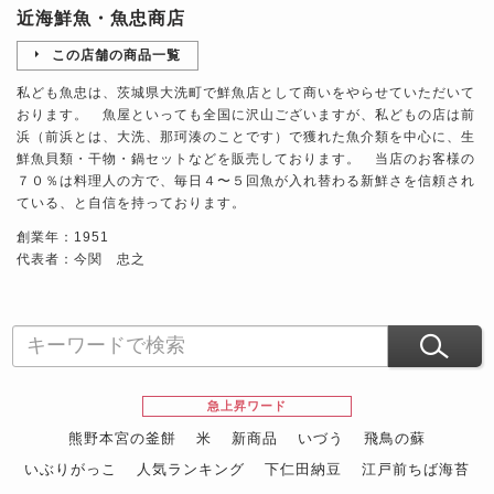
近海鮮魚・魚忠商店
この店舗の商品一覧
私ども魚忠は、茨城県大洗町で鮮魚店として商いをやらせていただいて
おります。 魚屋といっても全国に沢山ございますが、私どもの店は前
浜（前浜とは、大洗、那珂湊のことです）で獲れた魚介類を中心に、生
鮮魚貝類・干物・鍋セットなどを販売しております。 当店のお客様の
７０％は料理人の方で、毎日４〜５回魚が入れ替わる新鮮さを信頼され
ている、と自信を持っております。
創業年：1951
代表者：今関 忠之
急上昇ワード
熊野本宮の釜餅
米
新商品
いづう
飛鳥の蘇
いぶりがっこ
人気ランキング
下仁田納豆
江戸前ちば海苔