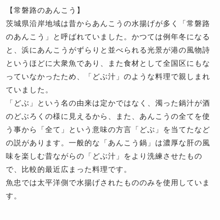
【常磐路のあんこう】
茨城県沿岸地域は昔からあんこうの水揚げが多く「常磐路
のあんこう」と呼ばれていました。かつては例年冬になる
と、浜にあんこうがずらりと並べられる光景が港の風物詩
というほどに大衆魚であり、また食材として全国区にもな
っていなかったため、「どぶ汁」のような料理で親しまれ
ていました。
「どぶ」という名の由来は定かではなく、濁った鍋汁が酒
のどぶろくの様に見えるから、また、あんこうの全てを使
う事から「全て」という意味の方言「どぶ」を当てたなど
の説があります。一般的な「あんこう鍋」は濃厚な肝の風
味を楽しむ昔ながらの「どぶ汁」をより洗練させたもの
で、比較的最近広まった料理です。
魚忠では太平洋側で水揚げされたもののみを使用していま
す。