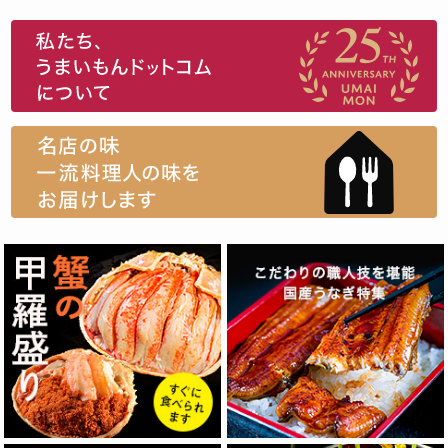
スイーツ
ウニ
田舎庵の鰻
鮪
グルメギフトカタログ
名店の味