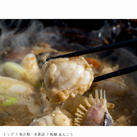
トップ
魚介類・水産品
鮟鱇 あんこう