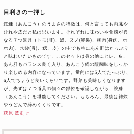
目利きの一押し
鮟鱇（あんこう）のうまさの特徴は、何と言っても内臓や
ひれや皮だと私は思います。それぞれに味わいや食感が異
なる７つ道具（トモ(肝)、鰭、ヌノ(卵巣)、柳肉(身肉、ホ
ホ肉)、水袋(胃)、鰓、皮）の中でも特にあん肝はたっぷり
と味わいたいものです。このセットは身の他にヒレ、皮、
あん肝もバランス良く入り、あんこう鍋の醍醐味をしっか
り楽しめる内容になっています。量的には5人でたっぷり、
6人でちょうど良いくらいです。野菜も美味しくなります
が、先ずは７つ道具の個々の部位を確認しながら、鮟鱇
（あんこう）を堪能してください。もちろん、最後は雑炊
やうどんで締めくくりです。
萩原 章史