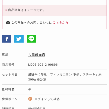
※
商品画像はイメージです。
この商品へのお問い合わせは
こちらから
店舗
古里精肉店
商品番号
M003-926-2-00896
セット内容
飛騨牛 5等級「フィレミニヨン 不揃いステーキ」約
300g ※冷凍
原材料名
牛
獲得ポイント
ログインして確認
消費税率
8%軽減税率