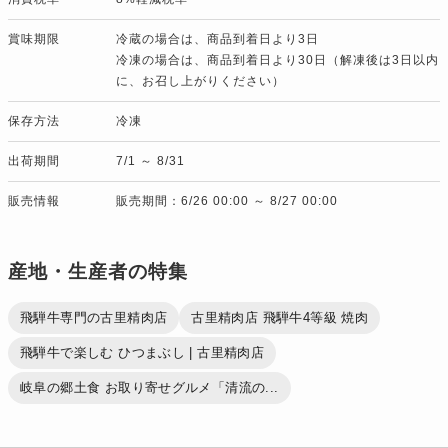
賞味期限
冷蔵の場合は、商品到着日より3日
冷凍の場合は、商品到着日より30日（解凍後は3日以内
に、お召し上がりください）
保存方法
冷凍
出荷期間
7/1 ～ 8/31
販売情報
販売期間：6/26 00:00 ～ 8/27 00:00
産地・生産者の特集
飛騨牛専門の古里精肉店
古里精肉店 飛騨牛4等級 焼肉
飛騨牛で楽しむ ひつまぶし | 古里精肉店
岐阜の郷土食 お取り寄せグルメ「清流の...