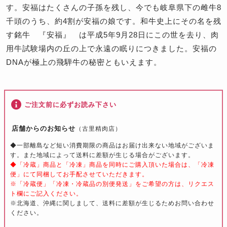
す。安福はたくさんの子孫を残し、今でも岐阜県下の雌牛8
千頭のうち、約4割が安福の娘です。和牛史上にその名を残
す銘牛 『安福』 は平成5年9月28日にこの世を去り、肉
用牛試験場内の丘の上で永遠の眠りにつきました。安福の
DNAが極上の飛騨牛の秘密ともいえます。
ご注文前に必ずお読み下さい
店舗からのお知らせ
（古里精肉店）
◆一部離島など短い消費期限の商品はお届け出来ない地域がございま
す。また地域によって送料に差額が生じる場合がございます。
◆「冷蔵」商品と「冷凍」商品を同時にご購入頂いた場合は、「冷凍
便」にて同梱してお手配させていただきます。
※「冷蔵便」「冷凍・冷蔵品の別便発送」をご希望の方は、リクエス
ト欄にご記入ください。
※北海道、沖縄に関しまして、送料に差額が生じるためお問い合わせ
ください。