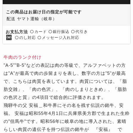
この商品はお届け日の指定が可能です
配送 ヤマト運輸（岐阜）
カード
銀行振込
代引き
お支払方法
〇
〇
〇
のし対応
メッセージ入れ対応
〇
〇
牛肉のランク付け
"A-5""B-5"などの表記は肉の等級で、アルファベットの方
は"A"が最高で肉の歩留まりを表し、数字の方は"5"が最高
で、こちらは肉質を表しています。肉質については、「脂
肪交雑」、「肉の色沢」、「肉のしまりときめ」、「脂肪
の色沢と質」の4項目で総合的に評価されます。
飛騨牛の父 安福
＿和牛界にその名を残す伝説の銘牛、安
福。 安福は昭和55年4月1日に兵庫県美方郡で生まれた生粋
の”但馬牛”です。昭和56年に岐阜の地に導入された、素晴
らしい肉質の遺伝子を持つ伝説の銘牛が 『安福』 で