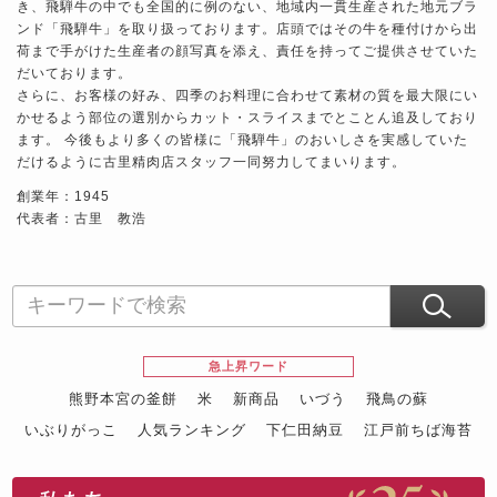
き、飛騨牛の中でも全国的に例のない、地域内一貫生産された地元ブラ
ンド「
飛騨牛」を取り扱っております。店頭ではその牛を種付けから出
荷まで手がけた生産者の顔写真を添え、責任を持ってご提供させていた
だいております。
さらに、お客様の好み、四季のお料理に合わせて素材の質を最大限にい
かせるよう部位の選別からカット・スライスまでとことん追及しており
ます。 今後もより多くの皆様に「
飛騨牛」のおいしさを実感していた
だけるように古里精肉店スタッフ一同努力してまいります。
創業年：1945
代表者：古里 教浩
急上昇ワード
熊野本宮の釜餅
米
新商品
いづう
飛鳥の蘇
いぶりがっこ
人気ランキング
下仁田納豆
江戸前ちば海苔
スイーツ
ウニ
田舎庵の鰻
鮪
グルメギフトカタログ
名店の味