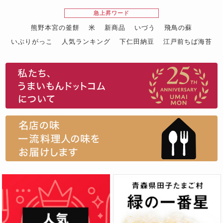
急上昇ワード
熊野本宮の釜餅
米
新商品
いづう
飛鳥の蘇
いぶりがっこ
人気ランキング
下仁田納豆
江戸前ちば海苔
スイーツ
ウニ
田舎庵の鰻
鮪
グルメギフトカタログ
名店の味