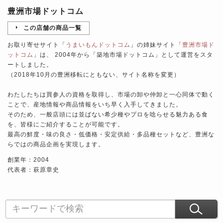
豊洲市場ドットコム
この店舗の商品一覧
お取り寄せサイト「
うまいもんドットコム
」の姉妹サイト「
豊洲市場ド
ットコム
」は、 2004年から「築地市場ドットコム」として運営をスタ
ートしました。
（2018年10月の豊洲移転にともない、サイト名称を変更）
わたしたちは買参人の資格を取得し、市場の卸や仲卸と一心同体で動く
ことで、産地情報や商品情報をいち早く入手してきました。
そのため、一般店頭には並ばない希少種やプロを唸らせる魅力ある食
を、皆様にご紹介することが可能です。
最高の鮮度・味の良さ・低価格・安定供給・多品種セットなど、豊洲な
らではの商品企画を実現します。
創業年：2004
代表者：萩原章史