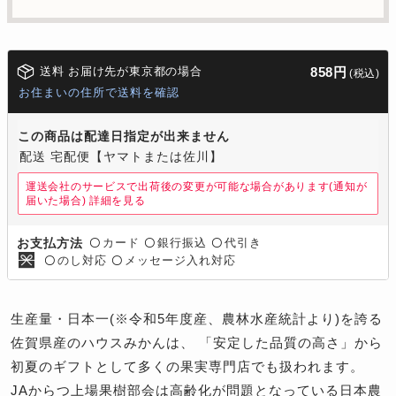
送料 お届け先が東京都の場合
858円
(税込)
お住まいの住所で送料を確認
この商品は配達日指定が出来ません
配送 宅配便【ヤマトまたは佐川】
運送会社のサービスで出荷後の変更が可能な場合があります(通知が
届いた場合)
詳細を見る
カード
銀行振込
代引き
お支払方法
〇
〇
〇
のし対応
メッセージ入れ対応
〇
〇
生産量・日本一(※令和5年度産、農林水産統計より)を誇る
佐賀県産のハウスみかんは、 「安定した品質の高さ」から
初夏のギフトとして多くの果実専門店でも扱われます。
JAからつ上場果樹部会は高齢化が問題となっている日本農