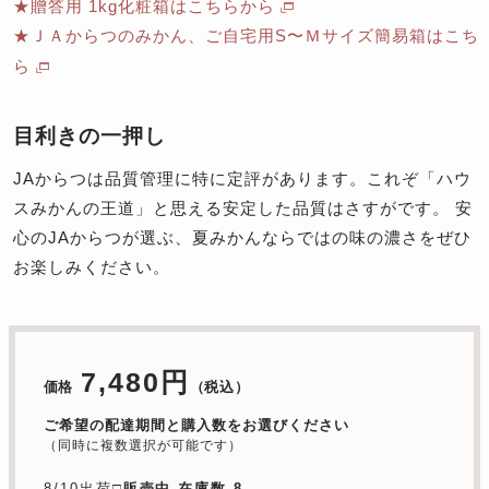
★贈答用 1kg化粧箱はこちらから
★ＪＡからつのみかん、ご自宅用S〜Ｍサイズ簡易箱はこち
ら
目利きの一押し
JAからつは品質管理に特に定評があります。これぞ「ハウ
スみかんの王道」と思える安定した品質はさすがです。 安
心のJAからつが選ぶ、夏みかんならではの味の濃さをぜひ
お楽しみください。
7,480円
価格
（税込）
ご希望の配達期間と購入数をお選びください
（同時に複数選択が可能です）
8/10出荷□
販売中 在庫数 8