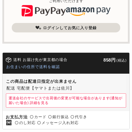
ご利用いただけます
ログインしてお気に入り登録
送料 お届け先が東京都の場合
858円
(税込)
お住まいの住所で送料を確認
この商品は配達日指定が出来ません
配送 宅配便【ヤマトまたは佐川】
運送会社のサービスで出荷後の変更が可能な場合があります(通知が
届いた場合)
詳細を見る
カード
銀行振込
代引き
お支払方法
〇
〇
〇
のし対応
メッセージ入れ対応
〇
〇