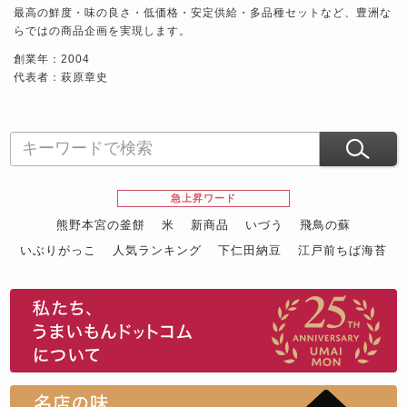
最高の鮮度・味の良さ・低価格・安定供給・多品種セットなど、豊洲な
らではの商品企画を実現します。
創業年：2004
代表者：萩原章史
急上昇ワード
熊野本宮の釜餅
米
新商品
いづう
飛鳥の蘇
いぶりがっこ
人気ランキング
下仁田納豆
江戸前ちば海苔
スイーツ
ウニ
田舎庵の鰻
鮪
グルメギフトカタログ
名店の味