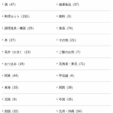
酒（47）
健康食品（37）
料理セット（191）
燃料（3）
調理道具・機器（25）
食器（74）
本（27）
その他（21）
花卉（かき）（13）
ご飯のお供（7）
おつまみ（18）
北海道・東北（71）
関東（64）
甲信越（6）
東海（33）
関西（39）
北陸（9）
中国（35）
四国（32）
九州・沖縄（54）