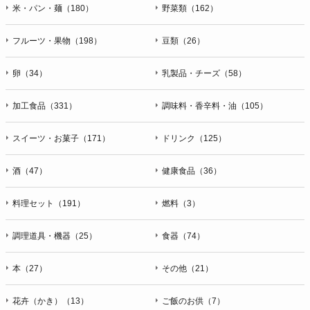
米・パン・麺（180）
野菜類（162）
フルーツ・果物（198）
豆類（26）
卵（34）
乳製品・チーズ（58）
加工食品（331）
調味料・香辛料・油（105）
スイーツ・お菓子（171）
ドリンク（125）
酒（47）
健康食品（36）
料理セット（191）
燃料（3）
調理道具・機器（25）
食器（74）
本（27）
その他（21）
花卉（かき）（13）
ご飯のお供（7）