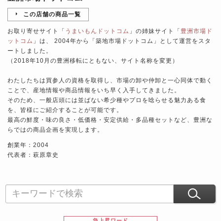
この店舗の商品一覧
お取り寄せサイト「
うまいもんドットコム
」の姉妹サイト「
豊洲市場ド
ットコム
」は、 2004年から「築地市場ドットコム」として運営をスタ
ートしました。
（2018年10月の豊洲移転にともない、サイト名称を変更）
わたしたちは買参人の資格を取得し、市場の卸や仲卸と一心同体で動く
ことで、産地情報や商品情報をいち早く入手してきました。
そのため、一般店頭には並ばない希少種やプロを唸らせる魅力ある食
を、皆様にご紹介することが可能です。
最高の鮮度・味の良さ・低価格・安定供給・多品種セットなど、豊洲な
らではの商品企画を実現します。
創業年：2004
代表者：萩原章史
急上昇ワード