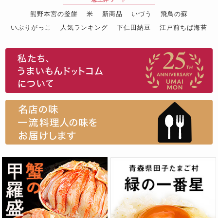
熊野本宮の釜餅
米
新商品
いづう
飛鳥の蘇
いぶりがっこ
人気ランキング
下仁田納豆
江戸前ちば海苔
スイーツ
ウニ
田舎庵の鰻
鮪
グルメギフトカタログ
名店の味