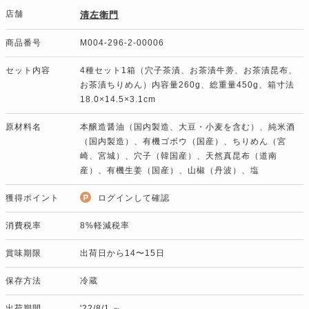
店舗
清左衛門
商品番号
M004-296-2-00006
セット内容
4種セット1箱（穴子茶漬、お茶漬牛蒡、お茶漬昆布、
お茶漬ちりめん）内容量260g、総重量450g、箱寸法
18.0×14.5×3.1cm
原材料名
本醸造醤油（国内製造、大豆・小麦を含む）、純米酒
（国内製造）、有機ゴボウ（国産）、ちりめん（宮
崎、宮城）、穴子（韓国産）、天然真昆布（道南
産）、有機生姜（国産）、山椒（丹波）、塩
獲得ポイント
ログインして確認
消費税率
8%軽減税率
賞味期限
出荷日から14〜15日
保存方法
冷蔵
出荷期間
'22/8/1 ～