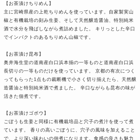
【お茶漬けちりめん】
主に宮崎県産の上乾ちりめんを使っています。自家製実山
椒と有機栽培の刻み生姜、そして天然醸造醤油、特別純米
酒で水分を飛ばしながら煮詰めました。 キリっとした辛口
でインパクトのあるちりめん山椒です。
【お茶漬け昆布】
奥井海生堂の道南産白口浜本揃の一等ものと道南産白口浜
長切りの一等ものだけを使っています。 京都の有次につく
ってもらった1点もの裁断機で小さく切り揃えたら、天然醸
造醤油と特別純米酒で煮ました。 辛口ながらも昆布の味が
活きた佃煮です。
【お茶漬けゴボウ】
ごぼうも生姜と同様に有機栽培品と穴子の煮汁を使って煮
ています。 香りの高いごぼうに、穴子の風味を加えること
で、より深い味わいの佃煮になります。食感の良さも魅力