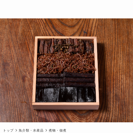
トップ
魚介類・水産品
煮物・佃煮