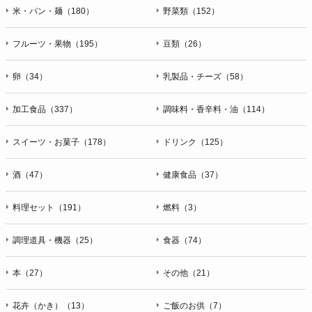
米・パン・麺（180）
野菜類（152）
フルーツ・果物（195）
豆類（26）
卵（34）
乳製品・チーズ（58）
加工食品（337）
調味料・香辛料・油（114）
スイーツ・お菓子（178）
ドリンク（125）
酒（47）
健康食品（37）
料理セット（191）
燃料（3）
調理道具・機器（25）
食器（74）
本（27）
その他（21）
花卉（かき）（13）
ご飯のお供（7）