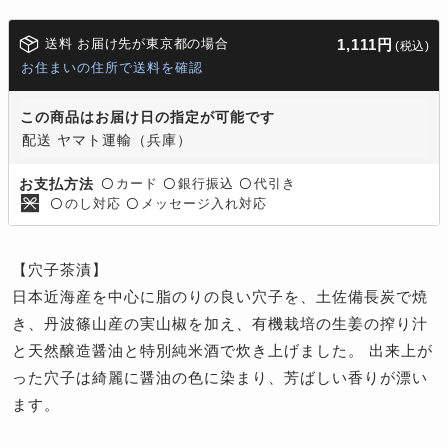
送料 お届け先が東京都の場合
1,111円
(税込)
お住まいの住所で送料を確認
この商品はお届け日の指定が可能です
配送 ヤマト運輸（兵庫）
カード
銀行振込
代引き
お支払方法
〇
〇
〇
のし対応
メッセージ入れ対応
〇
〇
【穴子茶漬】
日本近海産を中心に脂のりの良い穴子を、土佐備長炭で焼
き、丹波篠山産の実山椒を加え、有機栽培の生姜の搾り汁
と天然醸造醤油と特別純米酒で炊き上げました。 出来上が
った穴子は綺麗に醤油の色に染まり、芳ばしい香りが漂い
ます。