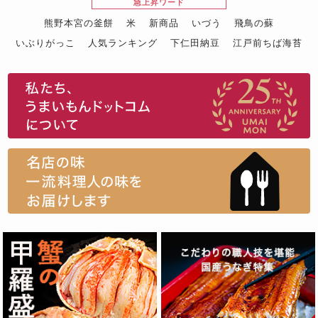
急上昇ワード
熊野本宮の釜餅
米
新商品
いづう
飛鳥の蘇
いぶりがっこ
人気ランキング
下仁田納豆
江戸前ちば海苔
スイーツ
ウニ
田舎庵の鰻
鮪
グルメギフトカタログ
名店の味