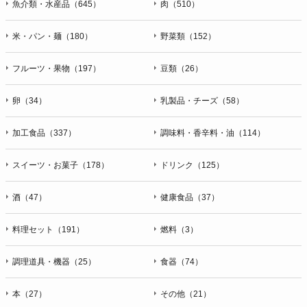
魚介類・水産品（645）
肉（510）
米・パン・麺（180）
野菜類（152）
フルーツ・果物（197）
豆類（26）
卵（34）
乳製品・チーズ（58）
加工食品（337）
調味料・香辛料・油（114）
スイーツ・お菓子（178）
ドリンク（125）
酒（47）
健康食品（37）
料理セット（191）
燃料（3）
調理道具・機器（25）
食器（74）
本（27）
その他（21）