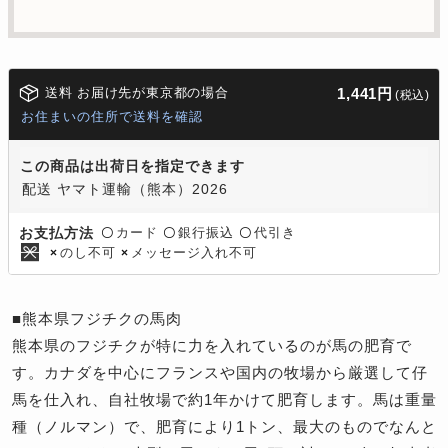
送料 お届け先が東京都の場合
1,441円
(税込)
お住まいの住所で送料を確認
この商品は出荷日を指定できます
配送 ヤマト運輸（熊本）2026
カード
銀行振込
代引き
お支払方法
〇
〇
〇
のし不可
メッセージ入れ不可
×
×
■熊本県フジチクの馬肉
熊本県のフジチクが特に力を入れているのが馬の肥育で
す。カナダを中心にフランスや国内の牧場から厳選して仔
馬を仕入れ、自社牧場で約1年かけて肥育します。馬は重量
種（ノルマン）で、肥育により1トン、最大のものでなんと