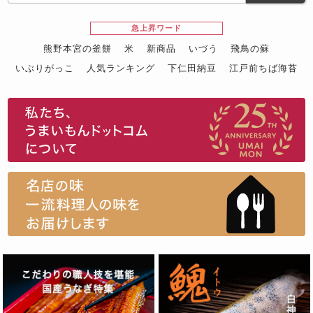
急上昇ワード
熊野本宮の釜餅
米
新商品
いづう
飛鳥の蘇
いぶりがっこ
人気ランキング
下仁田納豆
江戸前ちば海苔
スイーツ
ウニ
田舎庵の鰻
鮪
グルメギフトカタログ
名店の味