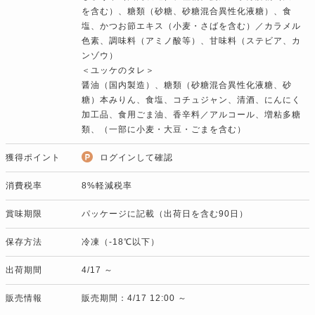
を含む）、糖類（砂糖、砂糖混合異性化液糖）、食
塩、かつお節エキス（小麦・さばを含む）／カラメル
色素、調味料（アミノ酸等）、甘味料（ステビア、カ
ンゾウ）
＜ユッケのタレ＞
醤油（国内製造）、糖類（砂糖混合異性化液糖、砂
糖）本みりん、食塩、コチュジャン、清酒、にんにく
加工品、食用ごま油、香辛料／アルコール、増粘多糖
類、（一部に小麦・大豆・ごまを含む）
獲得ポイント
ログインして確認
消費税率
8%軽減税率
賞味期限
パッケージに記載（出荷日を含む90日）
保存方法
冷凍（-18℃以下）
出荷期間
4/17 ～
販売情報
販売期間：4/17 12:00 ～