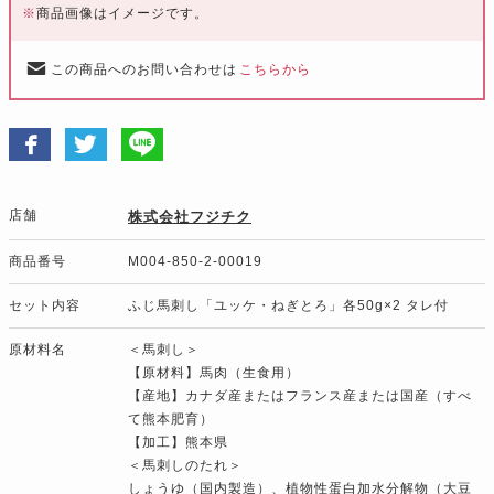
※
商品画像はイメージです。
この商品へのお問い合わせは
こちらから
店舗
株式会社フジチク
商品番号
M004-850-2-00019
セット内容
ふじ馬刺し「ユッケ・ねぎとろ」各50g×2 タレ付
原材料名
＜馬刺し＞
【原材料】馬肉（生食用）
【産地】カナダ産またはフランス産または国産（すべ
て熊本肥育）
【加工】熊本県
＜馬刺しのたれ＞
しょうゆ（国内製造）、植物性蛋白加水分解物（大豆