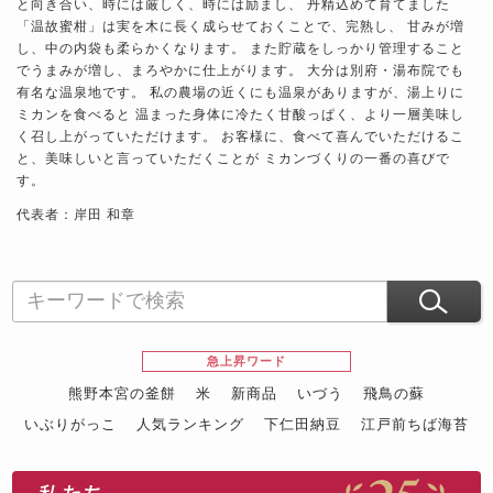
と向き合い、時には厳しく、時には励まし、 丹精込めて育てました
「温故蜜柑」は実を木に長く成らせておくことで、完熟し、 甘みが増
し、中の内袋も柔らかくなります。 また貯蔵をしっかり管理すること
でうまみが増し、まろやかに仕上がります。 大分は別府・湯布院でも
有名な温泉地です。 私の農場の近くにも温泉がありますが、湯上りに
ミカンを食べると 温まった身体に冷たく甘酸っぱく、より一層美味し
く召し上がっていただけます。 お客様に、食べて喜んでいただけるこ
と、美味しいと言っていただくことが ミカンづくりの一番の喜びで
す。
代表者：岸田 和章
急上昇ワード
熊野本宮の釜餅
米
新商品
いづう
飛鳥の蘇
いぶりがっこ
人気ランキング
下仁田納豆
江戸前ちば海苔
スイーツ
ウニ
田舎庵の鰻
鮪
グルメギフトカタログ
名店の味