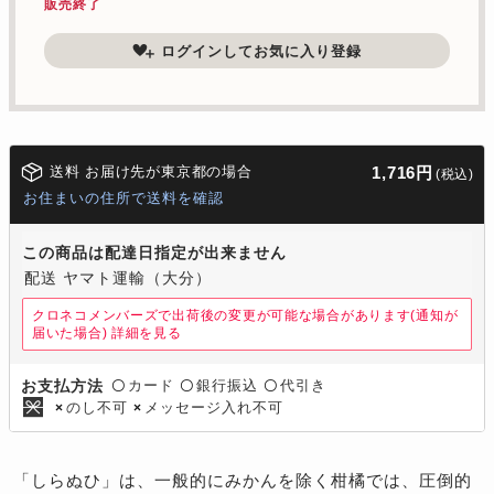
販売終了
ログインしてお気に入り登録
送料 お届け先が東京都の場合
1,716円
(税込)
お住まいの住所で送料を確認
この商品は配達日指定が出来ません
配送 ヤマト運輸（大分）
クロネコメンバーズで出荷後の変更が可能な場合があります(通知が
届いた場合)
詳細を見る
カード
銀行振込
代引き
お支払方法
〇
〇
〇
のし不可
メッセージ入れ不可
×
×
「しらぬひ」は、一般的にみかんを除く柑橘では、圧倒的