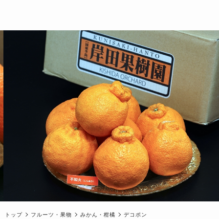
トップ
フルーツ・果物
みかん・柑橘
デコポン