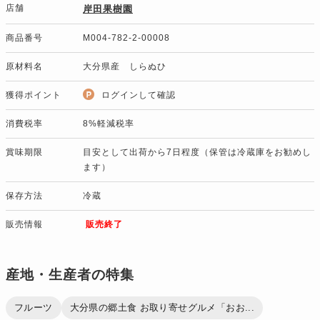
店舗
岸田果樹園
商品番号
M004-782-2-00008
原材料名
大分県産 しらぬひ
獲得ポイント
ログインして確認
消費税率
8%軽減税率
賞味期限
目安として出荷から7日程度（保管は冷蔵庫をお勧めし
ます）
保存方法
冷蔵
販売情報
販売終了
産地・生産者の特集
フルーツ
大分県の郷土食 お取り寄せグルメ「おお...