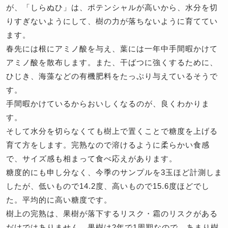
が、「しらぬひ」は、ポテンシャルが高いから、水分を切
りすぎないようにして、樹の力が落ちないように育ててい
ます。
春先には根にアミノ酸を与え、葉には一年中手間暇かけて
アミノ酸を散布します。また、干ばつに強くするために、
ひじき、海藻などの有機肥料をたっぷり与えているそうで
す。
手間暇かけているからおいしくなるのが、良くわかりま
す。
そして水分を切らなくても樹上で置くことで糖度を上げる
育て方をします。完熟なので溶けるように柔らかい食感
で、サイズ感も相まって食べ応えがあります。
糖度的にも申し分なく、今季のサンプルを3玉ほど計測しま
したが、低いもので14.2度、高いもので15.6度ほどでし
た。平均的に高い糖度です。
樹上の完熟は、果樹が落下するリスク・霜のリスクがある
だけではありません。果樹は2年で1周期なので、あまり樹