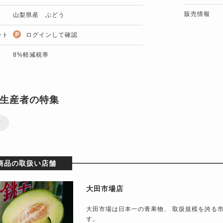
販売情報
山梨県産 ぶどう
ント
ログインして確認
8%軽減税率
生産者の特集
ツ
商品の取扱い店舗
大田市場店
大田市場は日本一の青果物、 取扱規模を誇る
す。