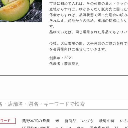
市場に初めて入れば、その荷物の量とトラック
産地からすれば、物が多くなり販売先に困った
係者からすれば、品薄状態で困った場合の頼み
それゆえ、産地からの供給、相場の指標にもな
す。
品物でいえば、同じ選果された秀品でもよりい
今後、大田市場の卸、大手仲卸のご協力を得て
を会員様向けに発信していきます。
創業年：2021
代表者：萩原章史
熊野本宮の釜餅
米
新商品
いづう
飛鳥の蘇
い
昇ワード