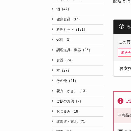
配送とは
酒（47）
健康食品（37）
送
料理セット（191）
燃料（3）
この商
調理道具・機器（25）
運送
食器（74）
お支
本（27）
その他（21）
花卉（かき）（13）
ご
ご飯のお供（7）
おつまみ（18）
※
商品
北海道・東北（71）