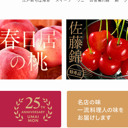
江戸前ちば海苔
スイーツ
ウニ
田舎庵の鰻
鮪
お取り寄せグルメ・ギフト通販「うまい