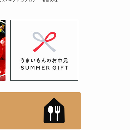
グルメギフトカタログ
名店の味
もんドットコム」について
「名店の味」TVメディアで