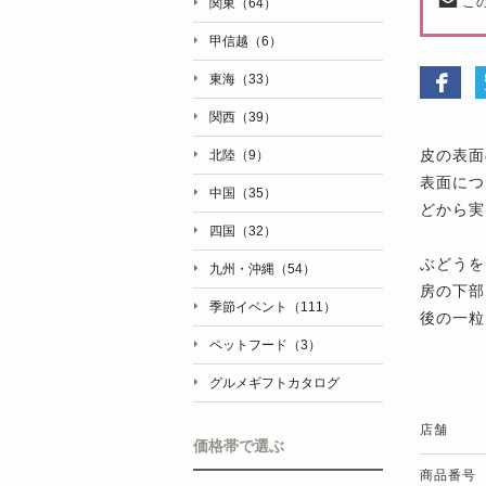
こ
関東（64）
甲信越（6）
東海（33）
関西（39）
皮の表面
北陸（9）
表面につ
中国（35）
どから実
四国（32）
ぶどうを
九州・沖縄（54）
房の下部
季節イベント（111）
後の一粒
ペットフード（3）
グルメギフトカタログ
店舗
価格帯で選ぶ
商品番号