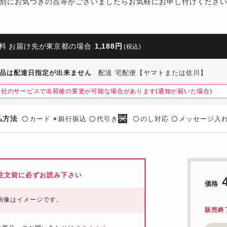
別にお気づきの点等がございましたらお気軽にお申し付けくださ
料 お届け先が東京都の場合
1,188円
(税込)
品は配達日指定が出来ません
配送 宅配便【ヤマトまたは佐川】
会社のサービスで出荷後の変更が可能な場合があります(通知が届いた場合)
払方法
カード
銀行振込
代引き
のし対応
メッセージ入
〇
×
〇
〇
〇
注文前に必ずお読み下さい
価格
画像はイメージです。
販売終