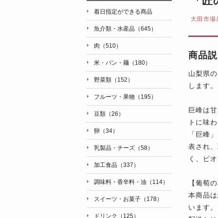
「匠
着日指定ができる商品
大田市場
魚介類・水産品（645）
肉（510）
商品説
米・パン・麺（180）
山梨県の
野菜類（152）
します。
フルーツ・果物（195）
巨峰は甘
豆類（26）
トに味わ
卵（34）
「巨峰」
表され、
乳製品・チーズ（58）
く、ピオ
加工食品（337）
調味料・香辛料・油（114）
【葡萄の
本商品は
スイーツ・お菓子（178）
います。
ドリンク（125）