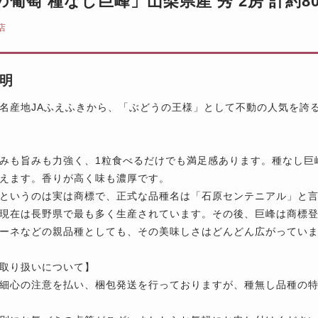
の葡萄 種なし巨峰」山梨県産 秀 2房 計約80
店
明
名産地JAふえふきから、「ぶどうの王様」として不動の人気を誇
みも旨みも力強く、1粒食べるだけでも満足感あります。種なし巨
えます。香りが高く味も濃厚です。
というのは実は商標で、正式な品種名は「石原センテニアル」と言
現在は長野県で最も多く生産されています。その後、巨峰は商標
ーネなどの親品種としても、その美味しさはどんどん広がってい
取り扱いについて】
細心の注意を払い、梱包発送を行っておりますが、種無し品種の