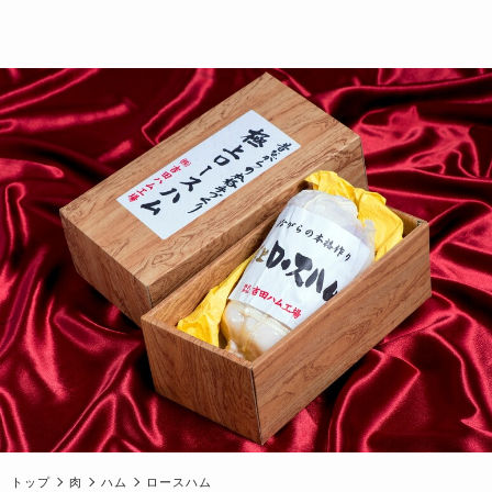
トップ
肉
ハム
ロースハム