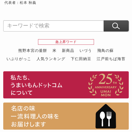
代表者：松本 秋義
急上昇ワード
熊野本宮の釜餅
米
新商品
いづう
飛鳥の蘇
いぶりがっこ
人気ランキング
下仁田納豆
江戸前ちば海苔
スイーツ
ウニ
田舎庵の鰻
鮪
グルメギフトカタログ
名店の味