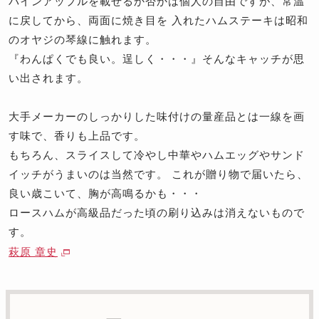
パインアップルを載せるか否かは個人の自由ですが、常温
に戻してから、両面に焼き目を 入れたハムステーキは昭和
のオヤジの琴線に触れます。
『わんぱくでも良い。逞しく・・・』そんなキャッチが思
い出されます。
大手メーカーのしっかりした味付けの量産品とは一線を画
す味で、香りも上品です。
もちろん、スライスして冷やし中華やハムエッグやサンド
イッチがうまいのは当然です。 これが贈り物で届いたら、
良い歳こいて、胸が高鳴るかも・・・
ロースハムが高級品だった頃の刷り込みは消えないもので
す。
萩原 章史