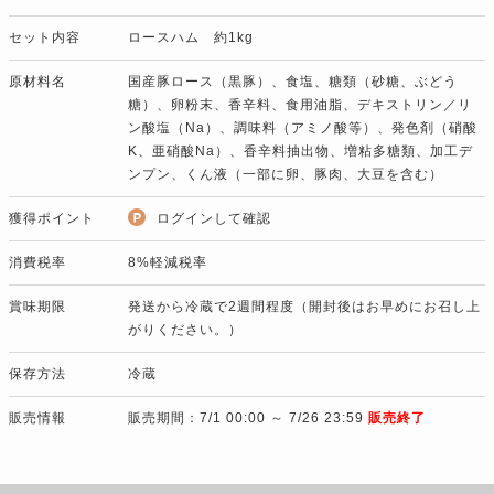
セット内容
ロースハム 約1kg
原材料名
国産豚ロース（黒豚）、食塩、糖類（砂糖、ぶどう
糖）、卵粉末、香辛料、食用油脂、デキストリン／リ
ン酸塩（Na）、調味料（アミノ酸等）、発色剤（硝酸
K、亜硝酸Na）、香辛料抽出物、増粘多糖類、加工デ
ンプン、くん液（一部に卵、豚肉、大豆を含む）
獲得ポイント
ログインして確認
消費税率
8%軽減税率
賞味期限
発送から冷蔵で2週間程度（開封後はお早めにお召し上
がりください。）
保存方法
冷蔵
販売情報
販売期間：7/1 00:00 ～ 7/26 23:59
販売終了