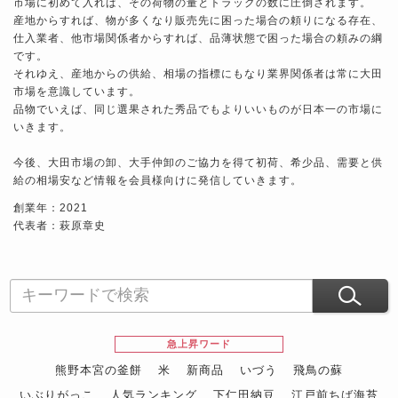
市場に初めて入れば、その荷物の量とトラックの数に圧倒されます。
産地からすれば、物が多くなり販売先に困った場合の頼りになる存在、
仕入業者、他市場関係者からすれば、品薄状態で困った場合の頼みの綱
です。
それゆえ、産地からの供給、相場の指標にもなり業界関係者は常に大田
市場を意識しています。
品物でいえば、同じ選果された秀品でもよりいいものが日本一の市場に
いきます。
今後、大田市場の卸、大手仲卸のご協力を得て初荷、希少品、需要と供
給の相場安など情報を会員様向けに発信していきます。
創業年：2021
代表者：萩原章史
急上昇ワード
熊野本宮の釜餅
米
新商品
いづう
飛鳥の蘇
いぶりがっこ
人気ランキング
下仁田納豆
江戸前ちば海苔