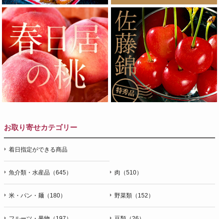
お取り寄せカテゴリー
着日指定ができる商品
魚介類・水産品（645）
肉（510）
米・パン・麺（180）
野菜類（152）
フルーツ・果物（197）
豆類（26）