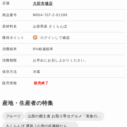
店舗
大田市場店
商品番号
M004-707-2-01399
原材料名
山形県産 さくらんぼ
獲得ポイント
ログインして確認
消費税率
8%軽減税率
消費期限
お早めにお召し上がりください。
保存方法
冷蔵
販売情報
販売終了
産地・生産者の特集
フルーツ
山形の郷土食 お取り寄せグルメ「美食の...
さくらんぼ 通販 | 山形の佐藤錦なら、...