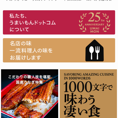
スイーツ
ウニ
田舎庵の鰻
鮪
グルメギフトカタログ
名店の味