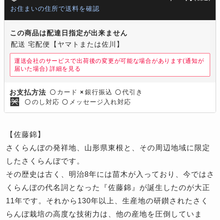
お住まいの住所で送料を確認
この商品は配達日指定が出来ません
配送 宅配便【ヤマトまたは佐川】
運送会社のサービスで出荷後の変更が可能な場合があります(通知が
届いた場合)
詳細を見る
カード
銀行振込
代引き
お支払方法
〇
×
〇
のし対応
メッセージ入れ対応
〇
〇
【佐藤錦】
さくらんぼの発祥地、山形県東根と、その周辺地域に限定
したさくらんぼです。
その歴史は古く、明治8年には苗木が入っており、今ではさ
くらんぼの代名詞となった『佐藤錦』が誕生したのが大正
11年です。それから130年以上、生産地の研鑚されたさく
らんぼ栽培の高度な技術力は、他の産地を圧倒していま