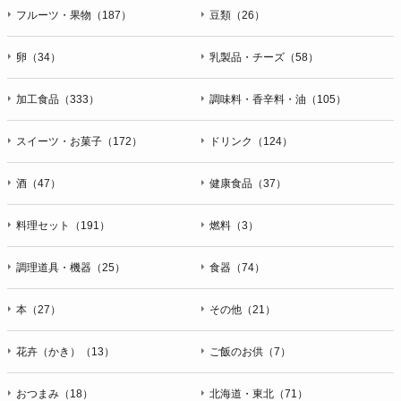
フルーツ・果物（187）
豆類（26）
卵（34）
乳製品・チーズ（58）
加工食品（333）
調味料・香辛料・油（105）
スイーツ・お菓子（172）
ドリンク（124）
酒（47）
健康食品（37）
料理セット（191）
燃料（3）
調理道具・機器（25）
食器（74）
本（27）
その他（21）
花卉（かき）（13）
ご飯のお供（7）
おつまみ（18）
北海道・東北（71）