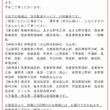
ます。
予めご了承くださいませ。
※以下の地域は「当日配送サービス」の対象外です。
ご指定いただいた場合でも、「通常便（翌日お届け）」となりますの
であらかじめご了承ください。
【東京都】青梅市御岳山、あきる野市乙津、あきる野市養沢、西多摩
郡檜原村、西多摩郡瑞穂町（横田基地）、西多摩郡奥多摩町、一部離
島
【神奈川県】伊勢原市（大山阿夫利神社・大山寺）
【山梨県】北都留郡小菅村、北都留郡丹波山村、南巨摩郡早川町、南
巨摩郡南部町、南都留郡、甲府市（上帯那町、下帯那町、平瀬町、黒
平町、高町、川窪町、高成町、竹日向町、塔岩町、猪狩町、御岳町、
草鹿沢町）
【群馬県】吾妻郡嬬恋村、吾妻郡草津町、吾妻郡長野原町、吾妻郡中
之条、藤岡市（譲原・坂原・三波川・高山）、多野郡上野村、多野郡
神流町、利根郡片品村、利根郡みなかみ
【栃木県】鹿沼市、那須塩原市、那須烏山市、那須郡那須町、那須郡
那珂川町、日光市、栃木市西方町、太田原市、芳賀郡茂木町、塩谷郡
塩谷町、さくら市、塩谷郡高根沢町
※千葉県・埼玉県・茨城県は全域対象です。
※発送日より、到着に2日間かかる地域には、お届けできかねます。
対象地域は下記をご確認ください。