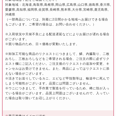
対象地域：北海道,鳥取県,島根県,岡山県,広島県,山口県,徳島県,香川県,
愛媛県,高知県,福岡県,佐賀県,長崎県,熊本県,大分県,宮崎県,鹿児島県,
沖縄県
（一部商品については、到着に2日間かかる地域へお届けできる場合
もございます。ご希望の場合は、お問い合わせください。）
※入荷状況や天候不良による配送遅延などによりお届けが遅れる場合
がございます。
※競り物品のため、日々価格が変動いたします。
※卸加工可能な商品のリクエストにつきまして、鱗、内臓取り、二枚
おろし、三枚おろしなどをご希望される場合、ご注文の際に必ずリク
エスト欄にご記入ください。ご注文後のリクエストの追加や変更、キ
ャンセルはお受けできません。また、商品によってはリクエストに添
えない場合がございます。
※活きでお送りしているカニ、エビなど甲殻類等は、輸送中に死んで
しまう可能性がございます。品質には問題ございません。
※ウニにつきまして、手作業で製造を行っているため、稀に殻が入っ
ている場合がございます。品質上問題はございませんので、入ってい
た場合は取り除いてお召し上がりください。
※
商品画像はイメージです。