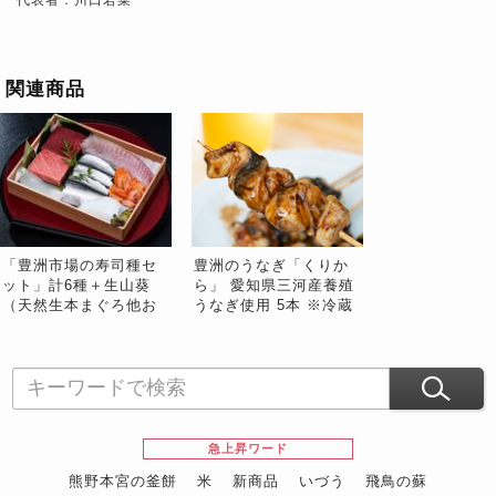
関連商品
「豊洲市場の寿司種セ
豊洲のうなぎ「くりか
ット」計6種＋生山葵
ら」 愛知県三河産養殖
（天然生本まぐろ他お
うなぎ使用 5本 ※冷蔵
任せ）目安として3〜4
三清
人前 ※冷蔵 泉久
急上昇ワード
熊野本宮の釜餅
米
新商品
いづう
飛鳥の蘇