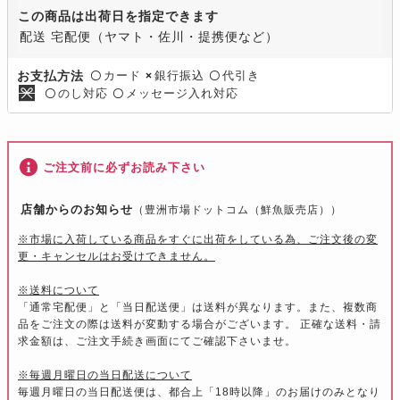
この商品は出荷日を指定できます
配送 宅配便（ヤマト・佐川・提携便など）
カード
銀行振込
代引き
お支払方法
〇
×
〇
のし対応
メッセージ入れ対応
〇
〇
ご注文前に必ずお読み下さい
店舗からのお知らせ
（豊洲市場ドットコム（鮮魚販売店））
※市場に入荷している商品をすぐに出荷をしている為、ご注文後の変
更・キャンセルはお受けできません。
※送料について
「通常宅配便」と「当日配送便」は送料が異なります。また、複数商
品をご注文の際は送料が変動する場合がございます。 正確な送料・請
求金額は、ご注文手続き画面にてご確認下さいませ。
※毎週月曜日の当日配送について
毎週月曜日の当日配送便は、都合上「18時以降」のお届けのみとなり