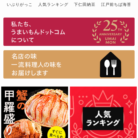
いぶりがっこ
人気ランキング
下仁田納豆
江戸前ちば海苔
スイーツ
ウニ
田舎庵の鰻
鮪
グルメギフトカタログ
名店の味