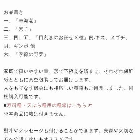
お品書き
一、「車海老」
二、「穴子」
三、四、五、「目利きのお任せ３種」例.キス、メゴチ、
貝、ギンポ 他
六、「季節の野菜」
家庭で扱いやすい量、形で下拵えを済ませ、それぞれ保鮮
紙とともに真空包装してお届けします。
人をもてなす機会にも相応しい種箱もご用意しました。同
梱購入可能です。
■
寿司種・天ぷら種用の種箱はこちら
※本商品に箱は付きません。
熨斗やメッセージも付けることができます。実家や大切な
方への贈り物にもオススメです。