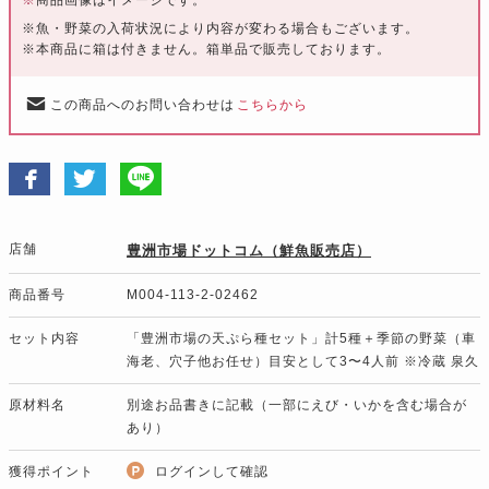
※魚・野菜の入荷状況により内容が変わる場合もございます。
※本商品に箱は付きません。箱単品で販売しております。
この商品へのお問い合わせは
こちらから
店舗
豊洲市場ドットコム（鮮魚販売店）
商品番号
M004-113-2-02462
セット内容
「豊洲市場の天ぷら種セット」計5種＋季節の野菜（車
海老、穴子他お任せ）目安として3〜4人前 ※冷蔵 泉久
原材料名
別途お品書きに記載（一部にえび・いかを含む場合が
あり）
獲得ポイント
ログインして確認