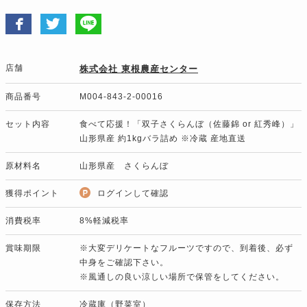
店舗
株式会社 東根農産センター
商品番号
M004-843-2-00016
セット内容
食べて応援！「双子さくらんぼ（佐藤錦 or 紅秀峰）」
山形県産 約1kgバラ詰め ※冷蔵 産地直送
原材料名
山形県産 さくらんぼ
獲得ポイント
ログインして確認
消費税率
8%軽減税率
賞味期限
※大変デリケートなフルーツですので、到着後、必ず
中身をご確認下さい。
※風通しの良い涼しい場所で保管をしてください。
保存方法
冷蔵庫（野菜室）