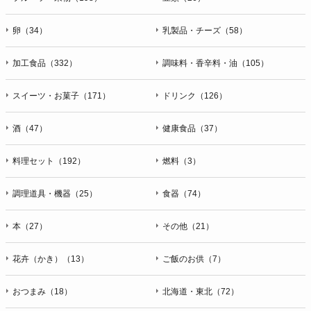
卵（34）
乳製品・チーズ（58）
加工食品（332）
調味料・香辛料・油（105）
スイーツ・お菓子（171）
ドリンク（126）
酒（47）
健康食品（37）
料理セット（192）
燃料（3）
調理道具・機器（25）
食器（74）
本（27）
その他（21）
花卉（かき）（13）
ご飯のお供（7）
おつまみ（18）
北海道・東北（72）