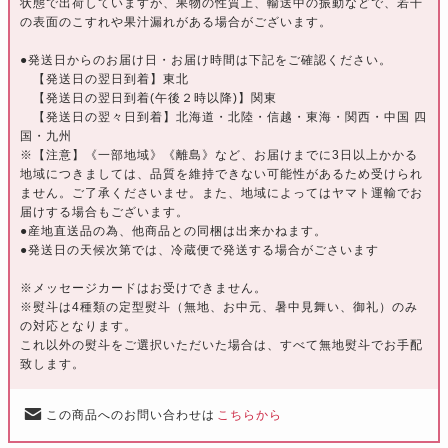
状態で出荷していますが、果物の性質上、輸送中の振動などで、若干
の表面のこすれや果汁漏れがある場合がございます。
●発送日からのお届け日・お届け時間は下記をご確認ください。
【発送日の翌日到着】東北
【発送日の翌日到着(午後２時以降)】関東
【発送日の翌々日到着】北海道・北陸・信越・東海・関西・中国 四
国・九州
※【注意】《一部地域》《離島》など、お届けまでに3日以上かかる
地域につきましては、品質を維持できない可能性があるため受けられ
ません。ご了承くださいませ。また、地域によってはヤマト運輸でお
届けする場合もございます。
●産地直送品の為、他商品との同梱は出来かねます。
●発送日の天候次第では、冷蔵便で発送する場合がごさいます
※メッセージカードはお受けできません。
※熨斗は4種類の定型熨斗（無地、お中元、暑中見舞い、御礼）のみ
の対応となります。
これ以外の熨斗をご選択いただいた場合は、すべて無地熨斗でお手配
致します。
この商品へのお問い合わせは
こちらから