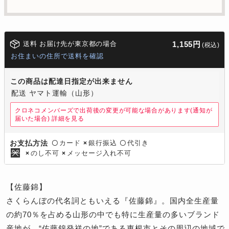
送料 お届け先が東京都の場合
1,155円
(税込)
お住まいの住所で送料を確認
この商品は配達日指定が出来ません
配送 ヤマト運輸（山形）
クロネコメンバーズで出荷後の変更が可能な場合があります(通知が
届いた場合)
詳細を見る
カード
銀行振込
代引き
お支払方法
〇
×
〇
のし不可
メッセージ入れ不可
×
×
【佐藤錦】
さくらんぼの代名詞ともいえる『佐藤錦』。国内全生産量
の約70％を占める山形の中でも特に生産量の多いブランド
産地が、“佐藤錦発祥の地”である東根市とその周辺の地域で