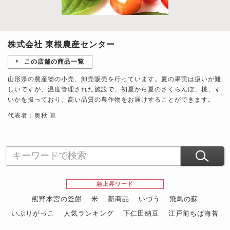
株式会社 東根農産センター
この店舗の商品一覧
山形県の農産物の小売、卸売販売を行っています。夏の果実は扱いが難
しいですが、温度管理された施設で、初夏から夏のさくらんぼ、桃、す
いかを扱っており、高い品質の農作物をお届けすることができます。
代表者：奥秋 亘
急上昇ワード
熊野本宮の釜餅
米
新商品
いづう
飛鳥の蘇
いぶりがっこ
人気ランキング
下仁田納豆
江戸前ちば海苔
スイーツ
ウニ
田舎庵の鰻
鮪
グルメギフトカタログ