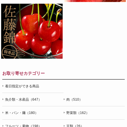
お取り寄せカテゴリー
着日指定ができる商品
魚介類・水産品（647）
肉（510）
米・パン・麺（180）
野菜類（162）
フルーツ・果物（198）
豆類（26）