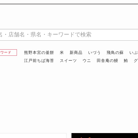
熊野本宮の釜餅
米
新商品
いづう
飛鳥の蘇
い
昇ワード
江戸前ちば海苔
スイーツ
ウニ
田舎庵の鰻
鮪