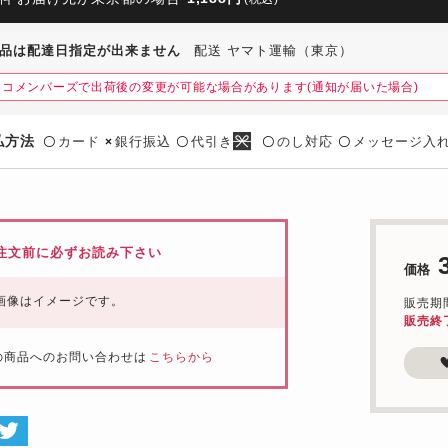
品は配達日指定が出来ません
配送 ヤマト運輸（東京）
ネコメンバーズで出荷後の変更が可能な場合があります(通知が届いた場合)
払方法
カード
銀行振込
代引き
のし対応
メッセージ入
〇
×
〇
〇
〇
注文前に必ずお読み下さい
価格
画像はイメージです。
販売期間：
販売終
の商品へのお問い合わせは
こちらから