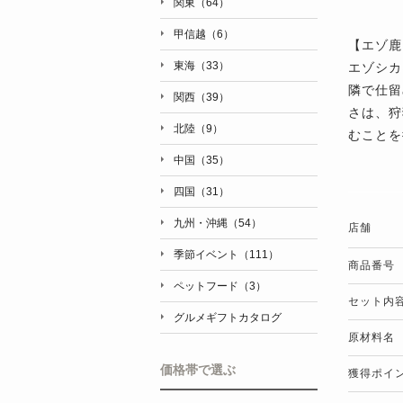
関東（64）
甲信越（6）
【エゾ鹿
東海（33）
エゾシカ
隣で仕留
関西（39）
さは、狩
北陸（9）
むことを
中国（35）
四国（31）
九州・沖縄（54）
店舗
季節イベント（111）
商品番号
ペットフード（3）
セット内
グルメギフトカタログ
原材料名
価格帯で選ぶ
獲得ポイ