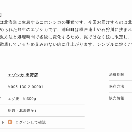
】
は北海道に生息するニホンシカの亜種です。今回お届けするのは
められた野生のエゾシカです。浦臼町は樺戸連山や石狩川に挟ま
猟方法と処理時間で各段に変化するため、罠ではなく銃に限定し、
徹底しているため臭みのない肉に仕上がります。シンプルに焼く
消費期限
エゾシカ 出荷店
保存方法
M005-130-2-00001
販売情報
容
エゾ鹿 約300g
鹿肉（北海道産）
ント
ログインして確認