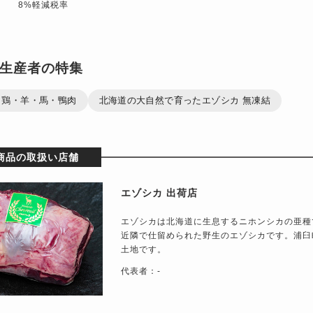
8%軽減税率
生産者の特集
・鶏・羊・馬・鴨肉
北海道の大自然で育ったエゾシカ 無凍結
商品の取扱い店舗
エゾシカ 出荷店
エゾシカは北海道に生息するニホンシカの亜種
近隣で仕留められた野生のエゾシカです。浦臼
土地です。
代表者：-