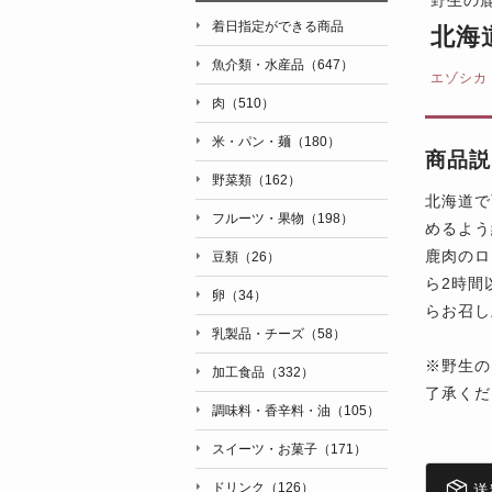
着日指定ができる商品
北海
魚介類・水産品（647）
エゾシカ
肉（510）
米・パン・麺（180）
商品説
野菜類（162）
北海道で
フルーツ・果物（198）
めるよう
鹿肉のロ
豆類（26）
ら2時間
卵（34）
らお召し
乳製品・チーズ（58）
※野生の
加工食品（332）
了承くだ
調味料・香辛料・油（105）
スイーツ・お菓子（171）
ドリンク（126）
送