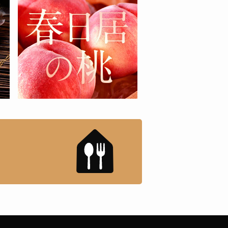
もんドットコム」について
「名店の味」TVメディアで