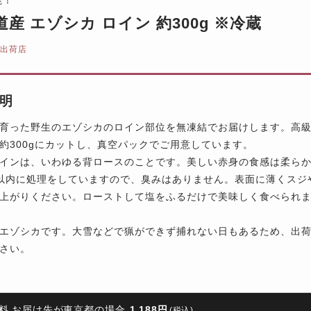
道産 エゾシカ ロイン 約300g ※冷蔵
 出荷店
明
育った野生のエゾシカのロイン部位を無凍結でお届けします。高
約300gにカットし、真空パックでご用意しています。
インは、いわゆる背ロースのことです。美しい赤身の食感は柔ら
以内に処理をしていますので、臭みはありません。表面に薄くスジ
上がりください。ローストして塩をふるだけで美味しく食べられ
エゾシカです。大雪などで猟ができず捕れない日もあるため、出
さい。
料 お届け先が東京都の場合
1,188円
(税込)