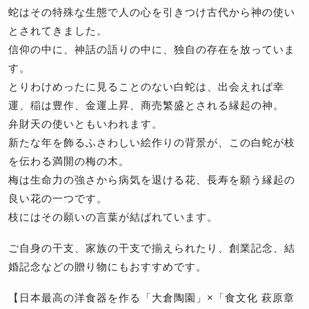
蛇はその特殊な生態で人の心を引きつけ古代から神の使い
とされてきました。
信仰の中に、神話の語りの中に、独自の存在を放っていま
す。
とりわけめったに見ることのない白蛇は、出会えれば幸
運、稲は豊作、金運上昇、商売繁盛とされる縁起の神。
弁財天の使いともいわれます。
新たな年を飾るふさわしい絵作りの背景が、この白蛇が枝
を伝わる満開の梅の木。
梅は生命力の強さから病気を退ける花、長寿を願う縁起の
良い花の一つです。
枝にはその願いの言葉が結ばれています。
ご自身の干支、家族の干支で揃えられたり、創業記念、結
婚記念などの贈り物にもおすすめです。
【日本最高の洋食器を作る「大倉陶園」×「食文化 萩原章