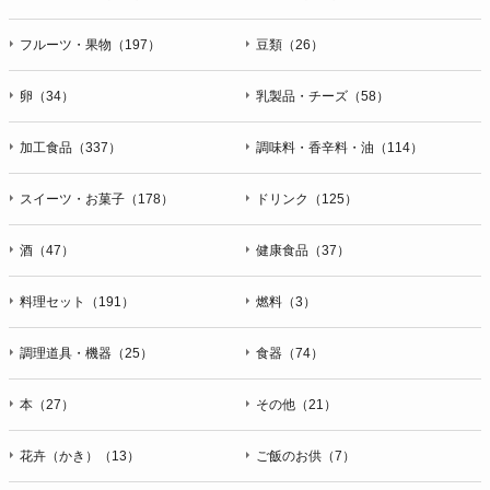
フルーツ・果物（197）
豆類（26）
卵（34）
乳製品・チーズ（58）
加工食品（337）
調味料・香辛料・油（114）
スイーツ・お菓子（178）
ドリンク（125）
酒（47）
健康食品（37）
料理セット（191）
燃料（3）
調理道具・機器（25）
食器（74）
本（27）
その他（21）
花卉（かき）（13）
ご飯のお供（7）