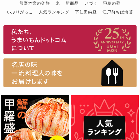
熊野本宮の釜餅
米
新商品
いづう
飛鳥の蘇
いぶりがっこ
人気ランキング
下仁田納豆
江戸前ちば海苔
スイーツ
ウニ
田舎庵の鰻
鮪
グルメギフトカタログ
名店の味