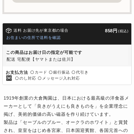
送料 お届け先が東京都の場合
858円
(税込)
お住まいの住所で送料を確認
この商品はお届け日の指定が可能です
配送 宅配便【ヤマトまたは佐川】
カード
銀行振込
代引き
お支払方法
〇
〇
〇
のし対応
メッセージ入れ対応
〇
〇
1919年創業の大倉陶園は、日本における最高級の洋食器メ
ーカーとして「良きがうえにも良きものを」を企業理念に
掲げ、美術的価値の高い磁器を作り続けています。
製品は「セーブルのブルー、オークラのホワイト」と賞賛
され、皇室をはじめ各宮家、日本国迎賓館、各国元首への