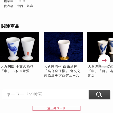
創業年：1919
代表者：中西 基容
関連商品
大倉陶園 干支の酒杯
大倉陶園作 白磁酒杯
大倉陶園 干支
「申」 2杯 ※常温
「高台金仕様」 食文化
「申」「酉」 各
萩原章史プロデュース
常温
急上昇ワード