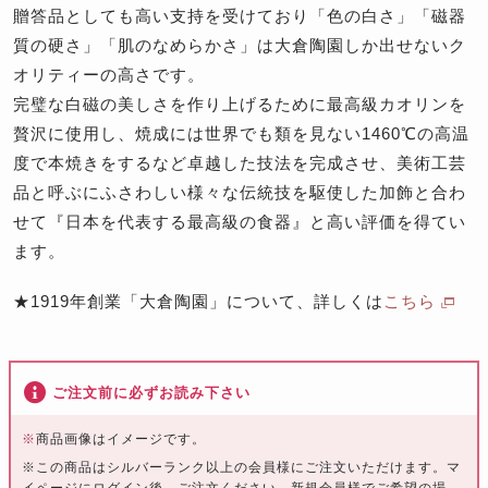
贈答品としても高い支持を受けており「色の白さ」「磁器
質の硬さ」「肌のなめらかさ」は大倉陶園しか出せないク
オリティーの高さです。
完璧な白磁の美しさを作り上げるために最高級カオリンを
贅沢に使用し、焼成には世界でも類を見ない1460℃の高温
度で本焼きをするなど卓越した技法を完成させ、美術工芸
品と呼ぶにふさわしい様々な伝統技を駆使した加飾と合わ
せて『日本を代表する最高級の食器』と高い評価を得てい
ます。
★1919年創業「大倉陶園」について、詳しくは
こちら
ご注文前に必ずお読み下さい
※
商品画像はイメージです。
※この商品はシルバーランク以上の会員様にご注文いただけます。マ
イページにログイン後、ご注文ください。新規会員様でご希望の場