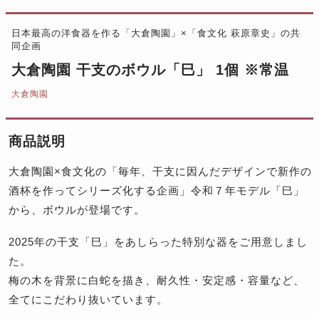
日本最高の洋食器を作る「大倉陶園」×「食文化 萩原章史」の共
同企画
大倉陶園 干支のボウル「巳」 1個 ※常温
大倉陶園
商品説明
大倉陶園×食文化の「毎年、干支に因んだデザインで新作の
酒杯を作ってシリーズ化する企画」令和７年モデル「巳」
から、ボウルが登場です。
2025年の干支「巳」をあしらった特別な器をご用意しまし
た。
梅の木を背景に白蛇を描き、耐久性・安定感・容量など、
全てにこだわり抜いています。