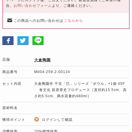
合、
お問い合わせフォーム
より、ご連絡ください。
この商品へのお問い合わせは
こちらから
店舗
大倉陶園
商品番号
M004-259-2-00124
セット内容
大倉陶園作 干支「巳」シリーズ「ボウル」×1個 45F
食文化 萩原章史プロデュース［直径約15.5cm、高
さ約5.5cm、満水容量約480ml］
原材料名
獲得ポイント
ログインして確認
消費税率
10%標準税率