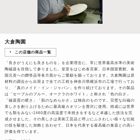
大倉陶園
この店舗の商品一覧
「良きがうえにも良きものを」を企業理念に、常に世界最高水準の美術
陶磁器を目指して参りました。皇室をはじめ各宮家、日本国迎賓館、各
国元首への贈答品等各方面からご愛顧を賜っております。大倉陶園は原
材料の調合から出荷まで全ての工程を神奈川県横浜市の工場で行ってお
り、「真のメイド・イン・ジャパン」を作り続けております。その製品
は「セーブルのブルー、オークラのホワイト」と称され「色の白さ」
「磁器質の硬さ」「肌のなめらかさ」は独自のものです。完璧な白磁の
美しさを創り上げるために最高級カオリンを贅沢に使用。焼成には世界
でも類をみない1460度の高温度で本焼きをするなど卓越した技法を完
成させました。その美しさは美術工芸品と呼ぶにふさわしい様々な伝統
の技を駆使した加飾と合わせて、日本を代表する最高級の食器との高い
評価を得ています。