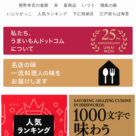
熊野本宮の釜餅
米
新商品
いづう
飛鳥の蘇
いぶりがっこ
人気ランキング
下仁田納豆
江戸前ちば海苔
スイーツ
ウニ
田舎庵の鰻
鮪
グルメギフトカタログ
名店の味