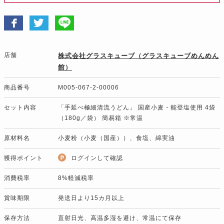
店舗
株式会社グラスキューブ（グラスキューブめんめん
館）
商品番号
M005-067-2-00006
セット内容
「手延べ極細清流うどん」 国産小麦・能登塩使用 4袋
（180g／袋） 簡易箱 ※常温
原材料名
小麦粉（小麦（国産））、食塩、綿実油
獲得ポイント
ログインして確認
消費税率
8%軽減税率
賞味期限
発送日より15カ月以上
保存方法
直射日光、高温多湿を避け、常温にて保存