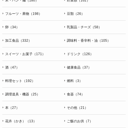
米・パン・麺（180）
野菜類（162）
フルーツ・果物（198）
豆類（26）
卵（34）
乳製品・チーズ（58）
加工食品（332）
調味料・香辛料・油（105）
スイーツ・お菓子（171）
ドリンク（126）
酒（47）
健康食品（37）
料理セット（192）
燃料（3）
調理道具・機器（25）
食器（74）
本（27）
その他（21）
花卉（かき）（13）
ご飯のお供（7）