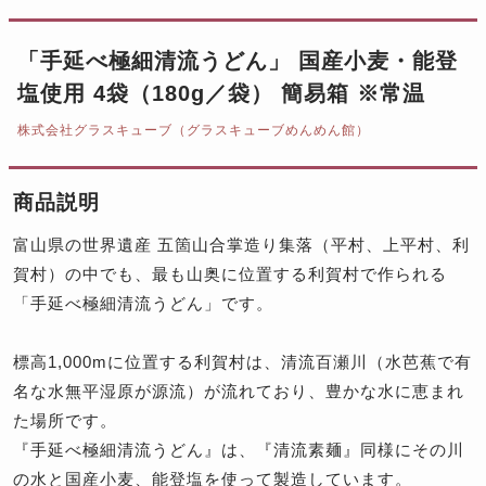
「手延べ極細清流うどん」 国産小麦・能登
塩使用 4袋（180g／袋） 簡易箱 ※常温
株式会社グラスキューブ（グラスキューブめんめん館）
商品説明
富山県の世界遺産 五箇山合掌造り集落（平村、上平村、利
賀村）の中でも、最も山奥に位置する利賀村で作られる
「手延べ極細清流うどん」です。
標高1,000mに位置する利賀村は、清流百瀬川（水芭蕉で有
名な水無平湿原が源流）が流れており、豊かな水に恵まれ
た場所です。
『手延べ極細清流うどん』は、『清流素麺』同様にその川
の水と国産小麦、能登塩を使って製造しています。