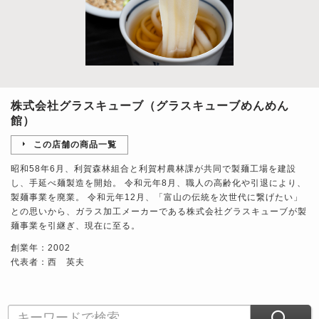
株式会社グラスキューブ（グラスキューブめんめん
館）
この店舗の商品一覧
昭和58年6月、利賀森林組合と利賀村農林課が共同で製麺工場を建設
し、手延べ麺製造を開始。 令和元年8月、職人の高齢化や引退により、
製麺事業を廃業。 令和元年12月、「富山の伝統を次世代に繋げたい」
との思いから、ガラス加工メーカーである株式会社グラスキューブが製
麺事業を引継ぎ、現在に至る。
創業年：2002
代表者：西 英夫