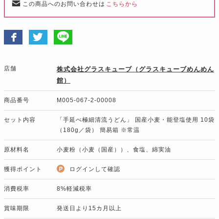
この商品へのお問い合わせは
こちらから
店舗
株式会社グラスキューブ（グラスキューブめんめん
館）
商品番号
M005-067-2-00008
セット内容
「手延べ極細清流うどん」 国産小麦・能登塩使用 10袋
（180g／袋） 簡易箱 ※常温
原材料名
小麦粉（小麦（国産））、食塩、綿実油
獲得ポイント
ログインして確認
消費税率
8%軽減税率
賞味期限
発送日より15カ月以上