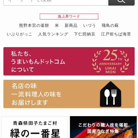
急上昇ワード
熊野本宮の釜餅
米
新商品
いづう
飛鳥の蘇
いぶりがっこ
人気ランキング
下仁田納豆
江戸前ちば海苔
スイーツ
ウニ
田舎庵の鰻
鮪
グルメギフトカタログ
名店の味