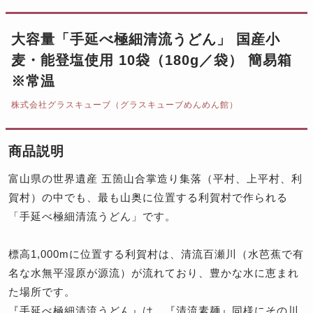
大容量「手延べ極細清流うどん」 国産小
麦・能登塩使用 10袋（180g／袋） 簡易箱
※常温
株式会社グラスキューブ（グラスキューブめんめん館）
商品説明
富山県の世界遺産 五箇山合掌造り集落（平村、上平村、利
賀村）の中でも、最も山奥に位置する利賀村で作られる
「手延べ極細清流うどん」です。
標高1,000mに位置する利賀村は、清流百瀬川（水芭蕉で有
名な水無平湿原が源流）が流れており、豊かな水に恵まれ
た場所です。
『手延べ極細清流うどん』は、『清流素麺』同様にその川