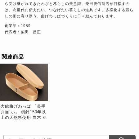
ら受け継がれてきたわざと暮らしの美意識。柴田慶信商店が目指すの
は、次世代に伝えたい、つなげたい暮らしの道具です。多様化する暮ら
しの形に寄り添う、曲げわっぱづくりに日々励んでおります。
創業年：1989
代表者：柴田 昌正
関連商品
大館曲げわっぱ 「長手
弁当 小」 樹齢150年以
上の天然杉使用 白木 ※
常温