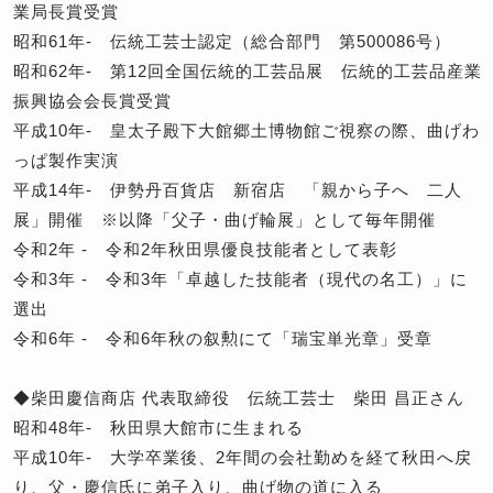
業局長賞受賞
昭和61年- 伝統工芸士認定（総合部門 第500086号）
昭和62年- 第12回全国伝統的工芸品展 伝統的工芸品産業
振興協会会長賞受賞
平成10年- 皇太子殿下大館郷土博物館ご視察の際、曲げわ
っぱ製作実演
平成14年- 伊勢丹百貨店 新宿店 「親から子へ 二人
展」開催 ※以降「父子・曲げ輪展」として毎年開催
令和2年 - 令和2年秋田県優良技能者として表彰
令和3年 - 令和3年「卓越した技能者（現代の名工）」に
選出
令和6年 - 令和6年秋の叙勲にて「瑞宝単光章」受章
◆柴田慶信商店 代表取締役 伝統工芸士 柴田 昌正さん
昭和48年- 秋田県大館市に生まれる
平成10年- 大学卒業後、2年間の会社勤めを経て秋田へ戻
り、父・慶信氏に弟子入り、曲げ物の道に入る