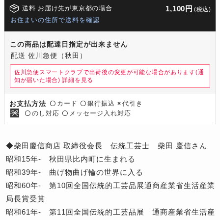
送料 お届け先が東京都の場合
1,100円
(税込)
お住まいの住所で送料を確認
この商品は配達日指定が出来ません
配送 佐川急便（秋田）
佐川急便スマートクラブで出荷後の変更が可能な場合があります(通
知が届いた場合)
詳細を見る
カード
銀行振込
代引き
お支払方法
〇
〇
×
のし対応
メッセージ入れ対応
〇
〇
◆柴田慶信商店 取締役会長 伝統工芸士 柴田 慶信さん
昭和15年- 秋田県比内町に生まれる
昭和39年- 曲げ物曲げ輪の世界に入る
昭和60年- 第10回全国伝統的工芸品展通商産業省生活産業
局長賞受賞
昭和61年- 第11回全国伝統的工芸品展 通商産業省生活産