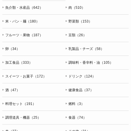
魚介類・水産品（642）
肉（510）
米・パン・麺（180）
野菜類（153）
フルーツ・果物（187）
豆類（26）
卵（34）
乳製品・チーズ（58）
加工食品（333）
調味料・香辛料・油（105）
スイーツ・お菓子（172）
ドリンク（124）
酒（47）
健康食品（37）
料理セット（191）
燃料（3）
調理道具・機器（25）
食器（74）