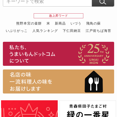
急上昇ワード
熊野本宮の釜餅
米
新商品
いづう
飛鳥の蘇
いぶりがっこ
人気ランキング
下仁田納豆
江戸前ちば海苔
スイーツ
ウニ
田舎庵の鰻
鮪
グルメギフトカタログ
名店の味