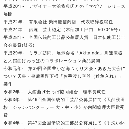
平成20年- デザイナー大治将典氏との「マゲワ」シリーズ
展開
平成22年- 有限会社 柴田慶信商店 代表取締役就任
平成24年- 伝統工芸士認定（木部加工部門 507045号）
平成28年- 全国伝統的工芸品公募展入賞 日本伝統工芸士
会会長賞(飯器)
平成29年- ミラノ訪問、展示会名「Akita nda」川連漆器
と大館曲げわっぱのコラボレーション商品展開
令和元年- 第39回全国豊かな海づくり大会・あきた大会に
ついて天皇・皇后両陛下様「お手渡し容器（稚魚入れ）」
製作
令和2年 - 大館曲げわっぱ協同組合 理事長就任
令和3年 - 第46回全国伝統的工芸品公募展にて《天然秋田
杉 シャンパンクーラー 大・中・小》が内閣総理大臣賞受
賞
令和4年 - 第47回全国伝統的工芸品公募展にて《手洗い鉢