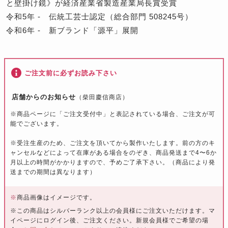
と壁掛け鏡》が経済産業省製造産業局長賞受賞
令和5年 - 伝統工芸士認定（総合部門 508245号）
令和6年 - 新ブランド「源平」展開
ご注文前に必ずお読み下さい
店舗からのお知らせ
（柴田慶信商店）
※
商品ページに「ご注文受付中」と表記されている場合、ご注文が可
能でございます。
※
受注生産のため、ご注文を頂いてから製作いたします。前の方のキ
ャンセルなどによって在庫がある場合をのぞき、
商品発送まで4〜6か
月以上
の時間がかかりますので、予めご了承下さい。（商品により発
送までの期間は異なります）
※
商品画像はイメージです。
※この商品はシルバーランク以上の会員様にご注文いただけます。マ
イページにログイン後、ご注文ください。新規会員様でご希望の場