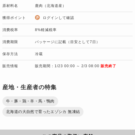
原材料名
鹿肉（北海道産）
獲得ポイント
ログインして確認
消費税率
8%軽減税率
消費期限
パッケージに記載（目安として7日）
保存方法
冷蔵
販売情報
販売期間：1/23 00:00 ～ 2/3 08:00
販売終了
産地・生産者の特集
牛・豚・鶏・羊・馬・鴨肉
北海道の大自然で育ったエゾシカ 無凍結