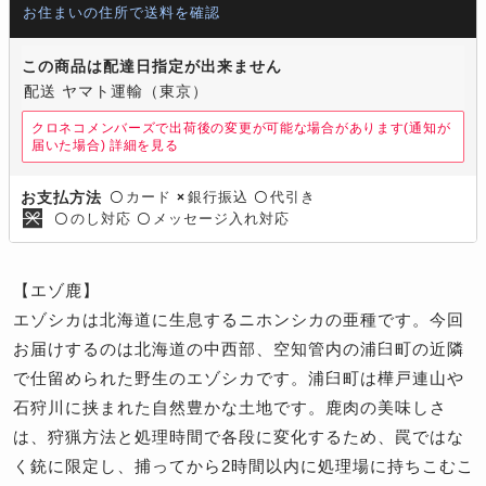
お住まいの住所で送料を確認
この商品は配達日指定が出来ません
配送 ヤマト運輸（東京）
クロネコメンバーズで出荷後の変更が可能な場合があります(通知が
届いた場合)
詳細を見る
カード
銀行振込
代引き
お支払方法
〇
×
〇
のし対応
メッセージ入れ対応
〇
〇
【エゾ鹿】
エゾシカは北海道に生息するニホンシカの亜種です。今回
お届けするのは北海道の中西部、空知管内の浦臼町の近隣
で仕留められた野生のエゾシカです。浦臼町は樺戸連山や
石狩川に挟まれた自然豊かな土地です。鹿肉の美味しさ
は、狩猟方法と処理時間で各段に変化するため、罠ではな
く銃に限定し、捕ってから2時間以内に処理場に持ちこむこ