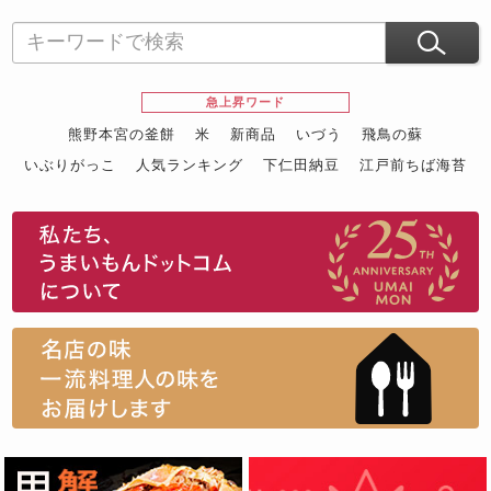
急上昇ワード
熊野本宮の釜餅
米
新商品
いづう
飛鳥の蘇
いぶりがっこ
人気ランキング
下仁田納豆
江戸前ちば海苔
スイーツ
ウニ
田舎庵の鰻
鮪
グルメギフトカタログ
名店の味