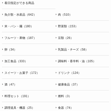
着日指定ができる商品
魚介類・水産品（642）
肉（510）
米・パン・麺（180）
野菜類（153）
フルーツ・果物（187）
豆類（26）
卵（34）
乳製品・チーズ（58）
加工食品（333）
調味料・香辛料・油（105）
スイーツ・お菓子（172）
ドリンク（124）
酒（47）
健康食品（37）
料理セット（191）
燃料（3）
調理道具・機器（25）
食器（74）