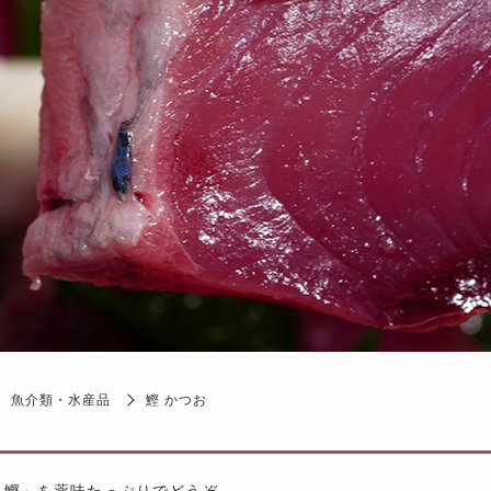
魚介類・水産品
鰹 かつお
り鰹」を薬味たっぷりでどうぞ