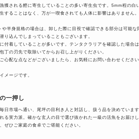
漁獲される鰹に寄生していることの多い寄生虫です。5mm程の白
生することはなく、万が一喫食されても人体に影響はありません
ットや半身規格の場合は、卸した際に目視で確認できる部分は可能
潜り込んでしまっていることもございます。
に付着していることが多いです。テンタクラリアを確認した場合
包丁の刃先で取除いてからお召し上がりください。
ご心配な点などがございましたら、お気軽にお問い合わせくださ
イメージです。
の一押し
毎日市場へ通い、尾坪の目利き人と対話し、扱う品を決めていま
れる実力派。確かな玄人の目で選び抜かれた一級の活魚をお届け
、ぜひご家庭の食卓でご堪能ください。