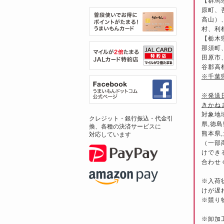
【群馬
原町、
高山）
村、利
【栃木
那須町
田原市
谷郡高
※千葉
※発送
きかね
対象地
クレジット・銀行振込・代金引
県,徳島
換、各種の決済サービスに
熊本県,
対応しています
（一部
けでき
合わせ
※入荷
けが遅
※競り
※卸加