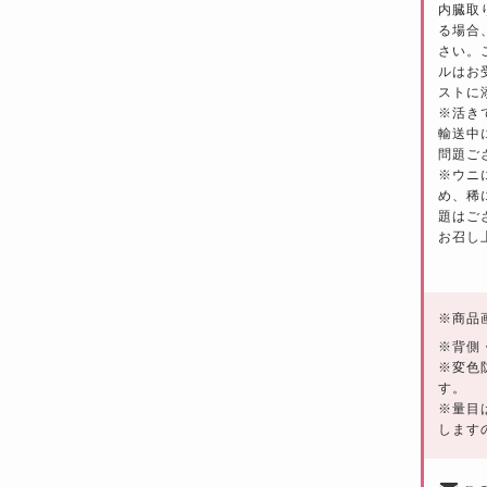
内臓取
る場合
さい。
ルはお
ストに
※活き
輸送中
問題ご
※ウニ
め、稀
題はご
お召し
※
商品
※背側
※変色
す。
※量目
します