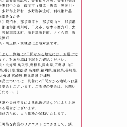
県】吾妻郡嬬恋村、吾妻郡草津町、吾妻郡長野
吾妻郡中之条、藤岡市（譲原・坂原・三波川・
、多野郡上野村、多野郡神流町、利根郡片品
根郡みなかみ
県】鹿沼市、那須塩原市、那須烏山市、那須郡
、那須郡那珂川町、日光市、栃木市西方町、太
、芳賀郡茂木町、塩谷郡塩谷町、さくら市、塩
根沢町
県・埼玉県・茨城県は全域対象です。
日より、到着に2日間かかる地域には、お届けで
ます。
対象地域は下記をご確認ください。
域：北海道,鳥取県,島根県,岡山県,広島県,山口
県,香川県,愛媛県,高知県,福岡県,佐賀県,長崎県,
大分県,宮崎県,鹿児島県,沖縄県
商品については、到着に2日間かかる地域へお届
る場合もございます。ご希望の場合は、お問い
ください。）
状況や天候不良による配送遅延などによりお届
れる場合がございます。
物品のため、日々価格が変動いたします。
工可能な商品のリクエストにつきまして、鱗、