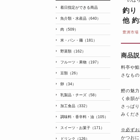
着日指定ができる商品
釣り
魚介類・水産品（640）
他 約
肉（509）
豊洲市場
米・パン・麺（181）
野菜類（162）
商品説
フルーツ・果物（197）
料亭や鮨
豆類（26）
さなもの
卵（34）
鰹の魅力
乳製品・チーズ（58）
く余韻が
さっぱり
加工食品（332）
みくださ
調味料・香辛料・油（105）
スイーツ・お菓子（171）
※必ずお
かつおに
ドリンク（126）