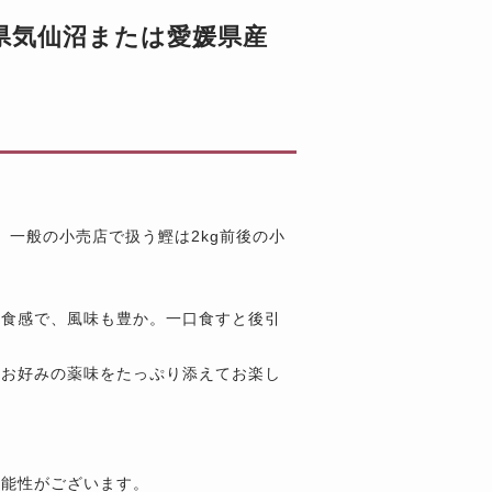
城県気仙沼または愛媛県産
。一般の小売店で扱う鰹は2kg前後の小
た食感で、風味も豊か。一口食すと後引
等お好みの薬味をたっぷり添えてお楽し
可能性がございます。