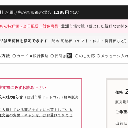
料 お届け先が東京都の場合
1,188円
(税込)
もん特鮮便（当日配送）対象商品
豊洲市場で競り落とした新鮮な食材を
品は出荷日を指定できます
配送 宅配便（ヤマト・佐川・提携便など
払方法
カード
銀行振込
代引き
のし対応
メッセージ入
〇
×
〇
〇
〇
注文前に必ずお読み下さい
価格
らのお知らせ
（豊洲市場ドットコム（鮮魚販売
販売期間：
に入荷している商品をすぐに出荷をしている
ご希望
注文後の変更・キャンセルはお受けできませ
出荷