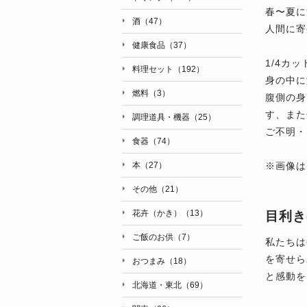
春〜夏に
酒（47）
人間に寄
健康食品（37）
1/4カ
料理セット（192）
身の中に
燃料（3）
腹側の身
す、また
調理道具・機器（25）
ご不明・
食器（74）
※画像は
本（27）
その他（21）
花卉（かき）（13）
目利き
ご飯のお供（7）
私たちは
を寄せら
おつまみ（18）
と感動を
北海道・東北（69）