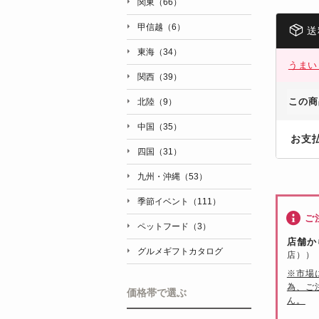
関東（66）
甲信越（6）
送
東海（34）
うまい
関西（39）
この商
北陸（9）
中国（35）
お支
四国（31）
九州・沖縄（53）
季節イベント（111）
ご
ペットフード（3）
店舗か
グルメギフトカタログ
店））
※市場
為、ご
価格帯で選ぶ
ん。