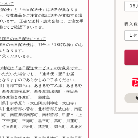
について
宅配便」と「当日配送便」は送料が異なりま
た、複数商品をご注文の際は送料が変動する場
ざいます。 正確な送料・請求金額は、ご注文手
購入
面にてご確認下さいませ。
月曜日の当日配送について
曜日の当日配送便は、都合上「18時以降」のお
みとなります。
了承くださいませ。
の地域は「当日配送サービス」の対象外です。
いただいた場合でも、「通常便（翌日お届
となりますのであらかじめご了承ください。
都】青梅市御岳山、あきる野市乙津、あきる野
、西多摩郡檜原村、西多摩郡瑞穂町（横田基
西多摩郡奥多摩町、一部離島
川県】伊勢原市（大山阿夫利神社・大山寺）
県】北都留郡小菅村、北都留郡丹波山村、南巨
川町、南巨摩郡南部町、南都留郡、甲府市（上
、下帯那町、平瀬町、黒平町、高町、川窪町、
、竹日向町、塔岩町、猪狩町、御岳町、草鹿沢