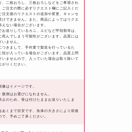
り、二枚おろし、三枚おろしなどをご希望され
、ご注文の際に必ずリクエスト欄にご記入くだ
ご注文後のリクエストの追加や変更、キャンセ
受けできません。また、商品によってはリクエ
添えない場合がございます。
でお送りしているカニ、エビなど甲殻類等は、
に死んでしまう可能性がございます。品質には
ざいません。
につきまして、手作業で製造を行っているた
に殻が入っている場合がございます。品質上問
ざいませんので、入っていた場合は取り除いて
上がりください。
画像はイメージです。
・腹側はお選びになれません。
防止のため、骨は付けたままお送りいたしま
はあくまで目安です。魚体の大きさにより前後
ので、予めご了承ください。