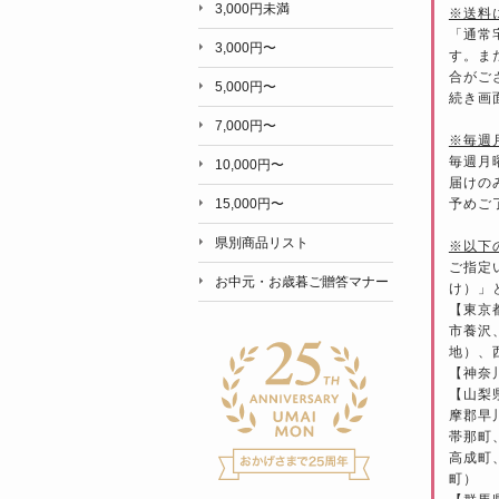
3,000円未満
※送料
「通常
3,000円〜
す。ま
合がご
5,000円〜
続き画
7,000円〜
※毎週
毎週月
10,000円〜
届けの
予めご
15,000円〜
県別商品リスト
※以下
ご指定
お中元・お歳暮ご贈答マナー
け）」
【東京
市養沢
地）、
【神奈
【山梨
摩郡早
帯那町
高成町
町）