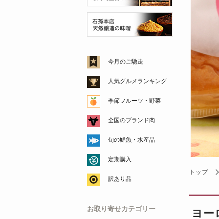
今月のご馳走
人気グルメランキング
季節フルーツ・野菜
全国のブランド肉
旬の鮮魚・水産品
定期購入
トップ
訳あり品
お取り寄せカテゴリー
ヨー