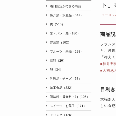
ト」
着日指定ができる商品
ヨーロッ
魚介類・水産品（647）
肉（510）
米・パン・麺（180）
商品説
野菜類（162）
フランス
と、沖縄
フルーツ・果物（198）
「梅えく
豆類（26）
■福井県
卵（34）
■大福あ
乳製品・チーズ（58）
加工食品（332）
目利き
調味料・香辛料・油（105）
大福あん
しい食感
スイーツ・お菓子（171）
ドリンク（126）