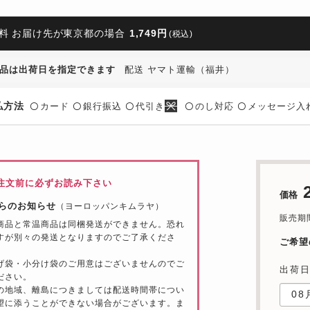
料 お届け先が東京都の場合
1,749円
(税込)
品は出荷日を指定できます
配送 ヤマト運輸（福井）
払方法
カード
銀行振込
代引き
のし対応
メッセージ入
〇
〇
〇
〇
〇
注文前に必ずお読み下さい
価格
らのお知らせ
（ヨーロッパンキムラヤ）
販売期間
商品と常温商品は同梱発送ができません。恐れ
すが別々の発送となりますのでご了承くださ
ご希望
げ袋・小分け袋のご用意はございませんのでご
出荷
ださい。
の地域、離島につきましては配送時間帯につい
望に添うことができない場合がございます。ま