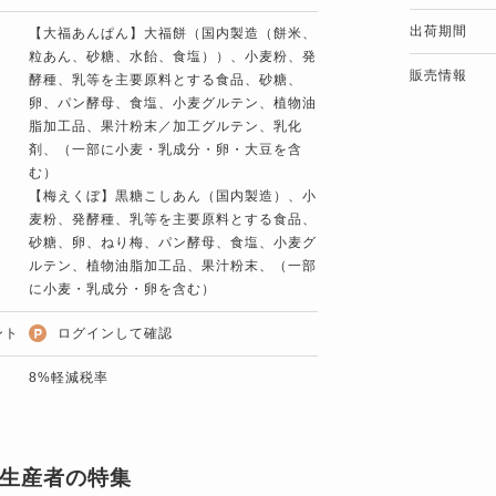
出荷期間
【大福あんぱん】大福餅（国内製造（餅米、
粒あん、砂糖、水飴、食塩））、小麦粉、発
販売情報
酵種、乳等を主要原料とする食品、砂糖、
卵、パン酵母、食塩、小麦グルテン、植物油
脂加工品、果汁粉末／加工グルテン、乳化
剤、（一部に小麦・乳成分・卵・大豆を含
む）
【梅えくぼ】黒糖こしあん（国内製造）、小
麦粉、発酵種、乳等を主要原料とする食品、
砂糖、卵、ねり梅、パン酵母、食塩、小麦グ
ルテン、植物油脂加工品、果汁粉末、（一部
に小麦・乳成分・卵を含む）
ント
ログインして確認
8%軽減税率
生産者の特集