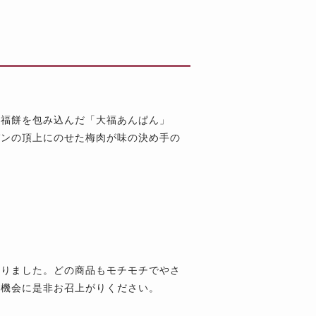
大福餅を包み込んだ「大福あんぱん」
パンの頂上にのせた梅肉が味の決め手の
なりました。どの商品もモチモチでやさ
の機会に是非お召上がりください。