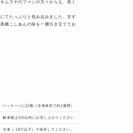
のキムラヤのファンの方々からも、長く
地にてたっぷりと包み込みました。甘す
、黒糖こしあんの味を一層引き立ててお
パッケージに記載（冷凍保存で約2週間）
解凍後は3日以内にお召し上がりください
冷凍（-18℃以下）で保存してください。