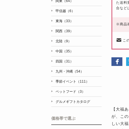
関東（64）
た送料
合など
甲信越（6）
東海（33）
※
商品
関西（39）
こ
北陸（9）
中国（35）
四国（31）
九州・沖縄（54）
季節イベント（111）
ペットフード（3）
グルメギフトカタログ
【大福あ
が、この
価格帯で選ぶ
しい大福