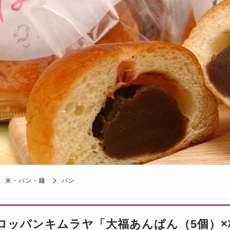
米・パン・麺
パン
ロッパンキムラヤ「大福あんぱん（5個）×