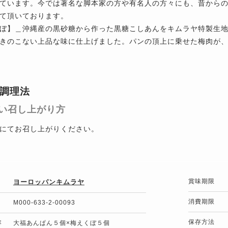
ています。今では著名な脚本家の方や有名人の方々にも、昔から
て頂いております。
ぼ】＿沖縄産の黒砂糖から作った黒糖こしあんをキムラヤ特製生
きのこない上品な味に仕上げました。パンの頂上に乗せた梅肉が
調理法
い召し上がり方
にてお召し上がりください。
賞味期限
ヨーロッパンキムラヤ
消費期限
M000-633-2-00093
保存方法
容
大福あんぱん５個×梅えくぼ５個