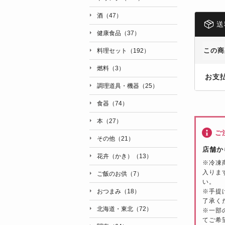
酒（47）
送
健康食品（37）
この商
料理セット（192）
燃料（3）
お支
調理道具・機器（25）
食器（74）
本（27）
ご
その他（21）
店舗か
花卉（かき）（13）
※冷凍
入りま
ご飯のお供（7）
い。
おつまみ（18）
※手提
了承く
北海道・東北（72）
※一部
てご希