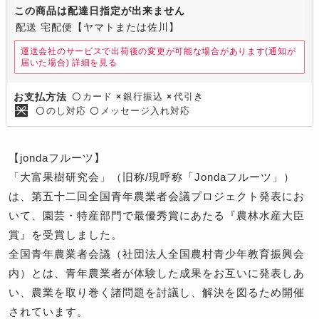
この商品は配達日指定が出来ません
配送 宅配便【ヤマトまたは佐川】
運送会社のサービスで出荷後の変更が可能な場合があります(通知が
届いた場合)
詳細を見る
カード
銀行振込
代引き
お支払方法
〇
×
×
のし対応
メッセージ入れ対応
〇
〇
【jondaフルーツ】
「大富果樹研究会」（旧称/現呼称「Jondaフルーツ」）
は、第五十二回全国青年農業者会議プロジェクト発表にお
いて、園芸・特産部門で最優秀賞にあたる『農林水産大臣
賞』を受賞しました。
全国青年農業者会議（社団法人全国農村青少年教育振興会
内）とは、青年農業者が体験した成果をお互いに発表しあ
い、農業を取り巻く諸問題を討議し、解決を図るため開催
されています。