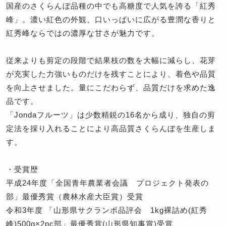
国産のさくらんぼ品種の中でも高糖度で人気を誇る「紅秀
峰」。濃い紅色の外観、口いっぱいに広がる豊潤な香りと
紅秀峰ならではの濃厚な甘さが魅力です。
従来よりも剪定の段階で結果枝の数を大幅に減らし、花芽
が充実した力強いものだけを残すことにより、着色や品質
を向上させました。量にこだわらず、品質だけを求めた逸
品です。
「Jondaフルーツ」は少数精鋭の16名から成り、独自の剪
定法を採り入れることにより高品質さくらんぼを生産しま
す。
・受賞歴
平成24年度「全国青年農業者会議 プロジェクト発表の
部」最優秀賞（農林水産大臣賞）受賞
令和3年度 「山形県サクランボ品評会 1kg裸詰め(紅秀
峰)500g×2pc部」最優秀賞(山形県知事賞)受賞