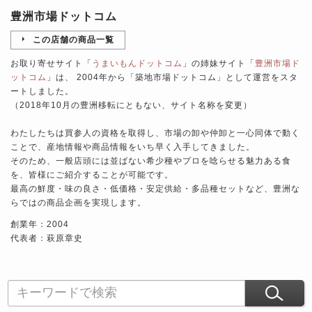
豊洲市場ドットコム
この店舗の商品一覧
お取り寄せサイト「
うまいもんドットコム
」の姉妹サイト「
豊洲市場ド
ットコム
」は、 2004年から「築地市場ドットコム」として運営をスタ
ートしました。
（2018年10月の豊洲移転にともない、サイト名称を変更）
わたしたちは買参人の資格を取得し、市場の卸や仲卸と一心同体で動く
ことで、産地情報や商品情報をいち早く入手してきました。
そのため、一般店頭には並ばない希少種やプロを唸らせる魅力ある食
を、皆様にご紹介することが可能です。
最高の鮮度・味の良さ・低価格・安定供給・多品種セットなど、豊洲な
らではの商品企画を実現します。
創業年：2004
代表者：萩原章史