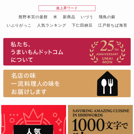
急上昇ワード
熊野本宮の釜餅
米
新商品
いづう
飛鳥の蘇
いぶりがっこ
人気ランキング
下仁田納豆
江戸前ちば海苔
スイーツ
ウニ
田舎庵の鰻
鮪
グルメギフトカタログ
名店の味