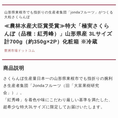
山形県東根市でも指折りの生産者集団「jondaフルーツ」がつくる
大粒さくらんぼ
≪農林水産大臣賞受賞≫特大「極実さくら
んぼ（品種：紅秀峰）」山形県産 3Lサイズ
計700g（約350g×2P）化粧箱 ※冷蔵
豊洲市場ドットコム
商品説明
さくらんぼ生産量日本一の山形県東根市でも指折りの腕利
き生産者集団「Jondaフルーツ（旧「大富果樹研究
会」）」。
「紅秀峰」を着色や味にこだわり厳しい基準を満たした、
超希少な特大3Lサイズに限定してお届けいたします。