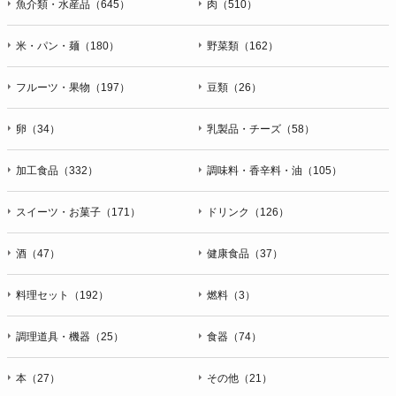
魚介類・水産品（645）
肉（510）
米・パン・麺（180）
野菜類（162）
フルーツ・果物（197）
豆類（26）
卵（34）
乳製品・チーズ（58）
加工食品（332）
調味料・香辛料・油（105）
スイーツ・お菓子（171）
ドリンク（126）
酒（47）
健康食品（37）
料理セット（192）
燃料（3）
調理道具・機器（25）
食器（74）
本（27）
その他（21）