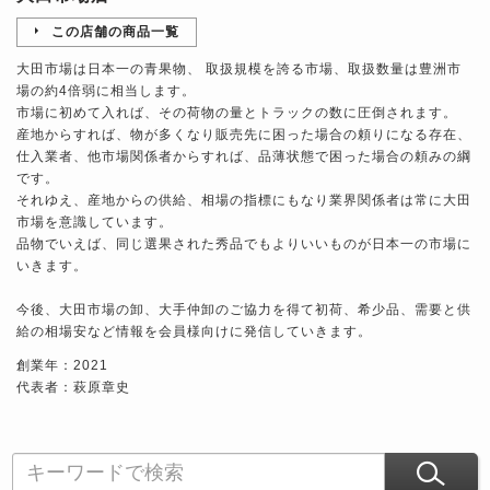
この店舗の商品一覧
大田市場は日本一の青果物、 取扱規模を誇る市場、取扱数量は豊洲市
場の約4倍弱に相当します。
市場に初めて入れば、その荷物の量とトラックの数に圧倒されます。
産地からすれば、物が多くなり販売先に困った場合の頼りになる存在、
仕入業者、他市場関係者からすれば、品薄状態で困った場合の頼みの綱
です。
それゆえ、産地からの供給、相場の指標にもなり業界関係者は常に大田
市場を意識しています。
品物でいえば、同じ選果された秀品でもよりいいものが日本一の市場に
いきます。
今後、大田市場の卸、大手仲卸のご協力を得て初荷、希少品、需要と供
給の相場安など情報を会員様向けに発信していきます。
創業年：2021
代表者：萩原章史