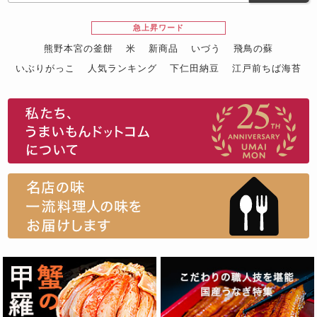
急上昇ワード
熊野本宮の釜餅
米
新商品
いづう
飛鳥の蘇
いぶりがっこ
人気ランキング
下仁田納豆
江戸前ちば海苔
スイーツ
ウニ
田舎庵の鰻
鮪
グルメギフトカタログ
名店の味