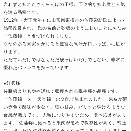
言わずと知れたさくらんぼの王様。圧倒的な知名度と人気
を誇る品種です。
1912年（大正元年）に山形県東根市の佐藤栄助氏によって
品種改良され、 氏の名前と砂糖のように甘いことにちなみ
「佐藤錦」と名づけられました。
ツヤのある果実をかじると豊富な果汁が口いっぱいに広が
ります。
ただ甘いだけではなくただ酸っぱいだけでもない、非常に
優れたバランスを持っています。
●紅秀峰
佐藤錦よりもやや遅れて収穫される晩生種の品種です。
「佐藤錦」 x 「天香錦」の交配で生まれました。 果皮が濃
い赤色で酸味が少なく、強い甘み、パリッと弾けるような
食感が魅力です。 大粒になりやすいため、食べ応えがあり
ます。 佐藤錦に比べると果肉が硬めで保存性が高く、輸送
にも強いため 佐藤錦が柔らかくなってくるさくらんぼシー