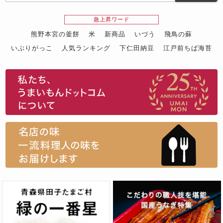
急上昇ワード
熊野本宮の釜餅
米
新商品
いづう
飛鳥の蘇
いぶりがっこ
人気ランキング
下仁田納豆
江戸前ちば海苔
スイーツ
ウニ
田舎庵の鰻
鮪
グルメギフトカタログ
名店の味