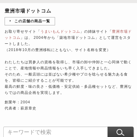
豊洲市場ドットコム
この店舗の商品一覧
お取り寄せサイト「
うまいもんドットコム
」の姉妹サイト「
豊洲市場ド
ットコム
」は、 2004年から「築地市場ドットコム」として運営をスタ
ートしました。
（2018年10月の豊洲移転にともない、サイト名称を変更）
わたしたちは買参人の資格を取得し、市場の卸や仲卸と一心同体で動く
ことで、産地情報や商品情報をいち早く入手してきました。
そのため、一般店頭には並ばない希少種やプロを唸らせる魅力ある食
を、皆様にご紹介することが可能です。
最高の鮮度・味の良さ・低価格・安定供給・多品種セットなど、豊洲な
らではの商品企画を実現します。
創業年：2004
代表者：萩原章史