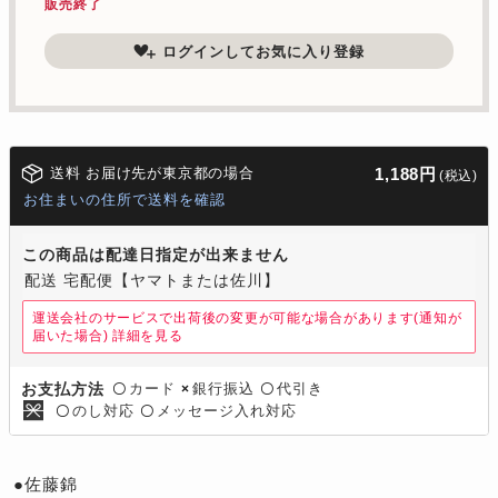
販売終了
ログインしてお気に入り登録
送料 お届け先が東京都の場合
1,188円
(税込)
お住まいの住所で送料を確認
この商品は配達日指定が出来ません
配送 宅配便【ヤマトまたは佐川】
運送会社のサービスで出荷後の変更が可能な場合があります(通知が
届いた場合)
詳細を見る
カード
銀行振込
代引き
お支払方法
〇
×
〇
のし対応
メッセージ入れ対応
〇
〇
●佐藤錦