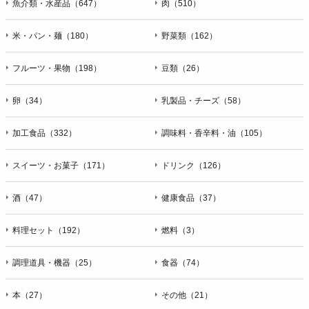
魚介類・水産品（647）
肉（510）
米・パン・麺（180）
野菜類（162）
フルーツ・果物（198）
豆類（26）
卵（34）
乳製品・チーズ（58）
加工食品（332）
調味料・香辛料・油（105）
スイーツ・お菓子（171）
ドリンク（126）
酒（47）
健康食品（37）
料理セット（192）
燃料（3）
調理道具・機器（25）
食器（74）
本（27）
その他（21）