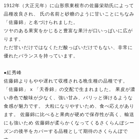
1912年（大正元年）に山形県東根市の佐藤栄助氏によって
品種改良され、 氏の名前と砂糖のように甘いことにちなみ
「佐藤錦」と名づけられました。
ツヤのある果実をかじると豊富な果汁が口いっぱいに広が
ります。
ただ甘いだけではなくただ酸っぱいだけでもない、非常に
優れたバランスを持っています。
●紅秀峰
佐藤錦よりもやや遅れて収穫される晩生種の品種です。
「佐藤錦」 x 「天香錦」の交配で生まれました。 果皮が濃
い赤色で酸味が少なく、強い甘み、パリッと弾けるような
食感が魅力です。 大粒になりやすいため、食べ応えがあり
ます。 佐藤錦に比べると果肉が硬めで保存性が高く、輸送
にも強いため 佐藤錦が柔らかくなってくるさくらんぼシー
ズンの後半をカバーする品種として期待のさくらんぼで