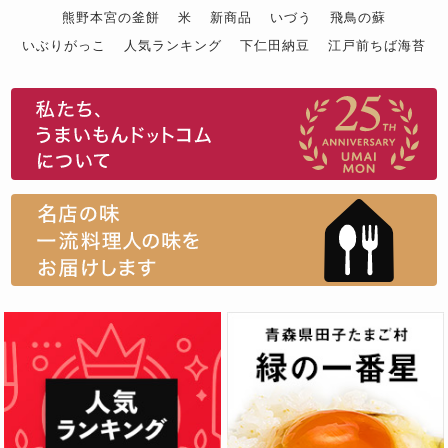
熊野本宮の釜餅
米
新商品
いづう
飛鳥の蘇
いぶりがっこ
人気ランキング
下仁田納豆
江戸前ちば海苔
スイーツ
ウニ
田舎庵の鰻
鮪
グルメギフトカタログ
名店の味