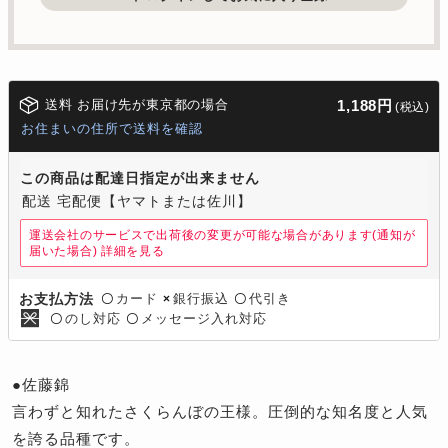
送料 お届け先が東京都の場合
1,188円
(税込)
お住まいの住所で送料を確認
この商品は配達日指定が出来ません
配送 宅配便【ヤマトまたは佐川】
運送会社のサービスで出荷後の変更が可能な場合があります(通知が
届いた場合)
詳細を見る
カード
銀行振込
代引き
お支払方法
〇
×
〇
のし対応
メッセージ入れ対応
〇
〇
●佐藤錦
言わずと知れたさくらんぼの王様。圧倒的な知名度と人気
を誇る品種です。