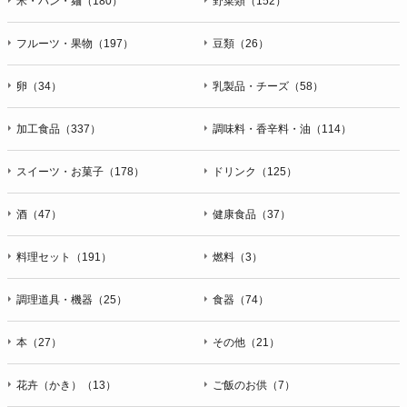
米・パン・麺（180）
野菜類（152）
フルーツ・果物（197）
豆類（26）
卵（34）
乳製品・チーズ（58）
加工食品（337）
調味料・香辛料・油（114）
スイーツ・お菓子（178）
ドリンク（125）
酒（47）
健康食品（37）
料理セット（191）
燃料（3）
調理道具・機器（25）
食器（74）
本（27）
その他（21）
花卉（かき）（13）
ご飯のお供（7）