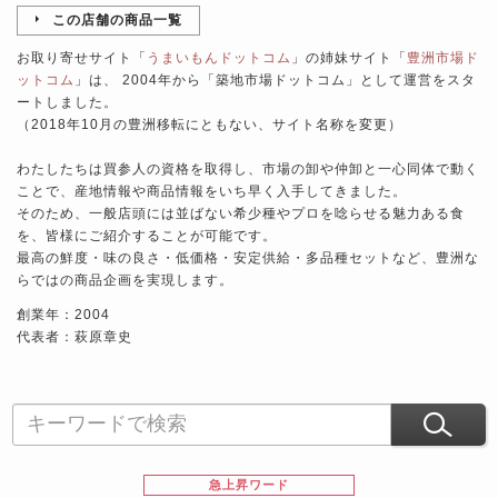
この店舗の商品一覧
お取り寄せサイト「
うまいもんドットコム
」の姉妹サイト「
豊洲市場ド
ットコム
」は、 2004年から「築地市場ドットコム」として運営をスタ
ートしました。
（2018年10月の豊洲移転にともない、サイト名称を変更）
わたしたちは買参人の資格を取得し、市場の卸や仲卸と一心同体で動く
ことで、産地情報や商品情報をいち早く入手してきました。
そのため、一般店頭には並ばない希少種やプロを唸らせる魅力ある食
を、皆様にご紹介することが可能です。
最高の鮮度・味の良さ・低価格・安定供給・多品種セットなど、豊洲な
らではの商品企画を実現します。
創業年：2004
代表者：萩原章史
急上昇ワード