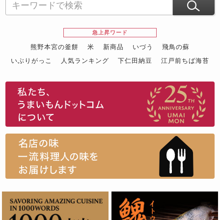
急上昇ワード
熊野本宮の釜餅
米
新商品
いづう
飛鳥の蘇
いぶりがっこ
人気ランキング
下仁田納豆
江戸前ちば海苔
スイーツ
ウニ
田舎庵の鰻
鮪
グルメギフトカタログ
名店の味