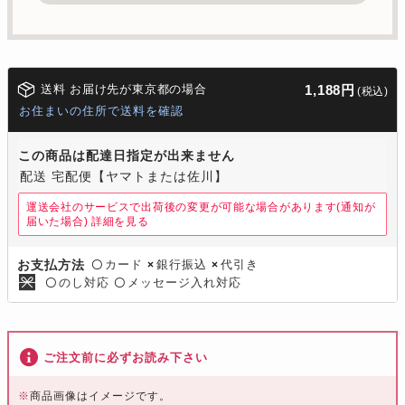
送料 お届け先が東京都の場合
1,188円
(税込)
お住まいの住所で送料を確認
この商品は配達日指定が出来ません
配送 宅配便【ヤマトまたは佐川】
運送会社のサービスで出荷後の変更が可能な場合があります(通知が
届いた場合)
詳細を見る
カード
銀行振込
代引き
お支払方法
〇
×
×
のし対応
メッセージ入れ対応
〇
〇
ご注文前に必ずお読み下さい
※
商品画像はイメージです。