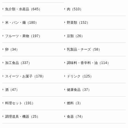
魚介類・水産品（645）
肉（510）
米・パン・麺（180）
野菜類（152）
フルーツ・果物（197）
豆類（26）
卵（34）
乳製品・チーズ（58）
加工食品（337）
調味料・香辛料・油（114）
スイーツ・お菓子（178）
ドリンク（125）
酒（47）
健康食品（37）
料理セット（191）
燃料（3）
調理道具・機器（25）
食器（74）