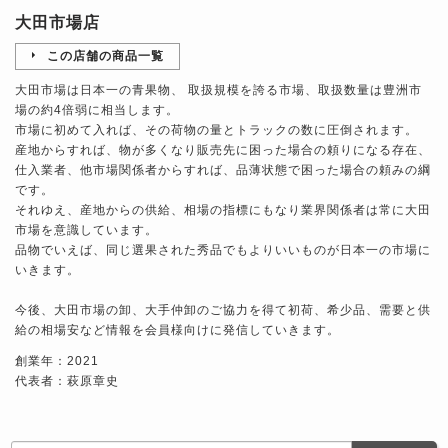
大田市場店
この店舗の商品一覧
大田市場は日本一の青果物、 取扱規模を誇る市場、取扱数量は豊洲市
場の約4倍弱に相当します。
市場に初めて入れば、その荷物の量とトラックの数に圧倒されます。
産地からすれば、物が多くなり販売先に困った場合の頼りになる存在、
仕入業者、他市場関係者からすれば、品薄状態で困った場合の頼みの綱
です。
それゆえ、産地からの供給、相場の指標にもなり業界関係者は常に大田
市場を意識しています。
品物でいえば、同じ選果された秀品でもよりいいものが日本一の市場に
いきます。
今後、大田市場の卸、大手仲卸のご協力を得て初荷、希少品、需要と供
給の相場安など情報を会員様向けに発信していきます。
創業年：2021
代表者：萩原章史