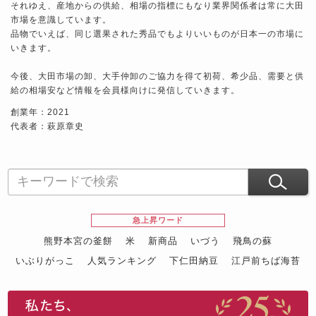
それゆえ、産地からの供給、相場の指標にもなり業界関係者は常に大田
市場を意識しています。
品物でいえば、同じ選果された秀品でもよりいいものが日本一の市場に
いきます。
今後、大田市場の卸、大手仲卸のご協力を得て初荷、希少品、需要と供
給の相場安など情報を会員様向けに発信していきます。
創業年：2021
代表者：萩原章史
急上昇ワード
熊野本宮の釜餅
米
新商品
いづう
飛鳥の蘇
いぶりがっこ
人気ランキング
下仁田納豆
江戸前ちば海苔
スイーツ
ウニ
田舎庵の鰻
鮪
グルメギフトカタログ
名店の味