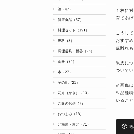
酒（47）
１枝に対
育てあげ
健康食品（37）
料理セット（191）
こうして
おすすめ
燃料（3）
皮離れも
調理道具・機器（25）
食器（74）
果皮につ
ついてい
本（27）
その他（21）
※画像は
※品種特
花卉（かき）（13）
いること
ご飯のお供（7）
おつまみ（18）
北海道・東北（71）
送