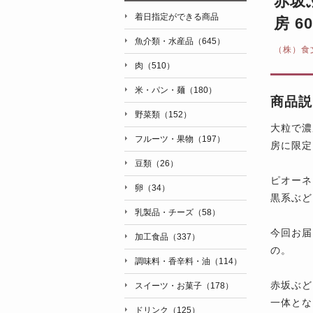
赤坂
着日指定ができる商品
房 6
魚介類・水産品（645）
（株）食
肉（510）
米・パン・麺（180）
商品説
野菜類（152）
大粒で濃
フルーツ・果物（197）
房に限定
豆類（26）
ピオーネ
卵（34）
黒系ぶど
乳製品・チーズ（58）
今回お届
加工食品（337）
の。
調味料・香辛料・油（114）
赤坂ぶど
スイーツ・お菓子（178）
一体とな
ドリンク（125）