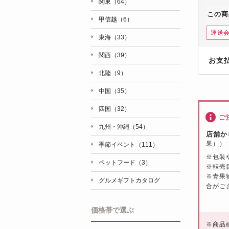
関東（64）
この商
甲信越（6）
運送
東海（33）
関西（39）
お支
北陸（9）
中国（35）
四国（32）
ご
九州・沖縄（54）
店舗か
果））
季節イベント（111）
※包装
ペットフード（3）
※転売
※青果
グルメギフトカタログ
合がご
価格帯で選ぶ
※
商品