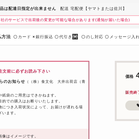
品は配達日指定が出来ません
配送 宅配便【ヤマトまたは佐川】
会社のサービスで出荷後の変更が可能な場合があります(通知が届いた場合)
払方法
カード
銀行振込
代引き
のし対応
メッセージ入
〇
×
〇
〇
〇
注文前に必ずお読み下さい
価格
らのお知らせ
（（株）食文化 大井出荷店（青
販売終
や紙袋のご用意はできかねます。
目的での購入はお断りいたします。
物につき入荷状況によって、お届けが遅れる場
ざいます。
画像はイメージです。