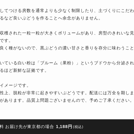
してつける房数を通常よりも少なく制限したり、土づくりにこだ
るなど良いぶどうを作ることへ余念がありません。
収穫された一粒一粒が大きくボリュームがあり、房型のきれいな
です。
良く種がないので、黒ぶどうの濃い甘さと香りを存分に味わうこ
いている白い粉は「ブルーム（果粉）」というブドウから分泌さ
るほど新鮮な証拠です。
イメージです。
性上、脱粒が非常に起きやすいぶどうです。配送には万全を期し
があります。品質上問題ございませんので、予めご了承ください
料 お届け先が東京都の場合
1,188円
(税込)