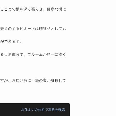
わることで根を深く張らせ、健康な樹に
見栄えのするピオーネは贈答品としても
とができます。
れる天然成分で、ブルームが均一に濃く
ますが、お届け時に一部の実が脱粒して
。
お住まいの住所で送料を確認