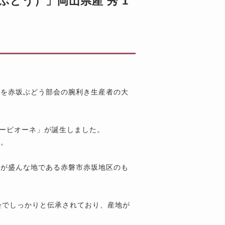
どう）」岡山県産 秀 1
」を赤坂ぶどう部会の腕利き生産者の大
ューピオーネ」が誕生しました。
す。
培が盛んな地である赤磐市赤坂地区のも
会でしっかりと伝承されており、産地が