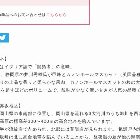
の商品へのお問い合わせは
こちらから
ネ】
はイタリア語で「開拓者」の意味。
年、静岡県の井川秀雄氏が巨峰とカノンホールマスカット（英国品
りの上品な香りと柔らかな果肉、カノンホールマスカットの粒の
ｇを超すほどのボリュームで、酸味が少なく濃い甘さが人気の品種
赤坂地区】
岡山県の東南部に位置し、岡山県を流れる3大河川のうち旭川を西
高原の標高差300〜400ｍの高台地帯を臨んでいます。
半が流紋岩で占められ、北部には花崗岩が見られます。 気瀬戸内
坂町は北に高台地帯を臨んでいることから、昼夜温の差が他の県