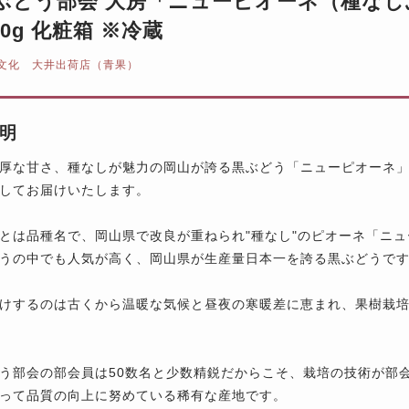
ぶどう部会 大房「ニューピオーネ（種なしぶ
00g 化粧箱 ※冷蔵
文化 大井出荷店（青果）
明
厚な甘さ、種なしが魅力の岡山が誇る黒ぶどう「ニューピオーネ
してお届けいたします。
とは品種名で、岡山県で改良が重ねられ"種なし"のピオーネ「ニ
うの中でも人気が高く、岡山県が生産量日本一を誇る黒ぶどうで
けするのは古くから温暖な気候と昼夜の寒暖差に恵まれ、果樹栽
う部会の部会員は50数名と少数精鋭だからこそ、栽培の技術が部
って品質の向上に努めている稀有な産地です。