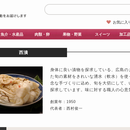
お気に入
魚介・水産品
肉類・卵
果物・野菜
スイーツ
加工
西漬
身体に良い漬物を探求している、広島の
た旬の素材をきれいな湧水（軟水）を使
念な手づくりに込め、旬を大切にして、
探求しています。味に対する職人の心意
創業年：1950
代表者：西村俊一