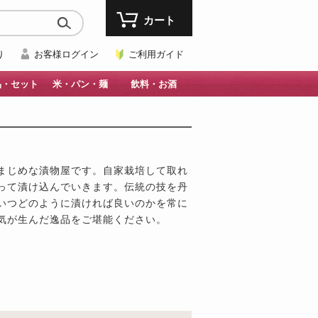
カート
り
お客様ログイン
ご利用ガイド
品・セット
米・パン・麺
飲料・お酒
まじめな漬物屋です。自家栽培して取れ
って漬け込んでいきます。伝統の技を丹
いつどのように漬ければ良いのかを常に
気が生んだ逸品をご堪能ください。