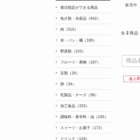
販売中
着日指定ができる商品
魚介類・水産品（642）
肉（510）
全
2
商品
米・パン・麺（180）
野菜類（153）
フルーツ・果物（187）
豆類（26）
急上
卵（34）
乳製品・チーズ（58）
加工食品（333）
調味料・香辛料・油（105）
スイーツ・お菓子（172）
ドリンク（124）