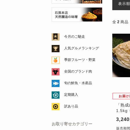
表示
全
2
商品
今月のご馳走
人気グルメランキング
季節フルーツ・野菜
全国のブランド肉
旬の鮮魚・水産品
定期購入
お届け
「熟成
訳あり品
1.5k
3,24
お取り寄せカテゴリー
販売期間：'