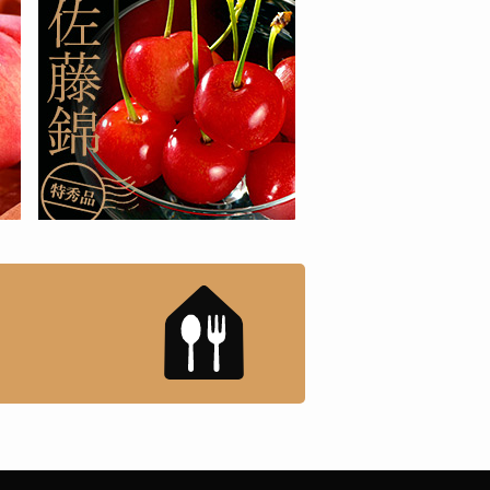
もんドットコム」について
「名店の味」TVメディアで