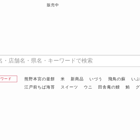
販売中
熊野本宮の釜餅
米
新商品
いづう
飛鳥の蘇
い
昇ワード
江戸前ちば海苔
スイーツ
ウニ
田舎庵の鰻
鮪