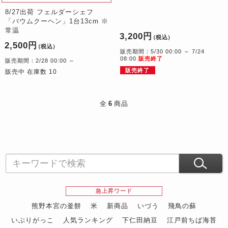
8/27出荷 フェルダーシェフ
「バウムクーヘン」1台13cm ※
常温
3,200円
（税込）
2,500円
（税込）
販売期間：5/30 00:00 ～ 7/24
08:00
販売終了
販売期間：2/28 00:00 ～
販売終了
販売中 在庫数 10
全
6
商品
急上昇ワード
熊野本宮の釜餅
米
新商品
いづう
飛鳥の蘇
いぶりがっこ
人気ランキング
下仁田納豆
江戸前ちば海苔