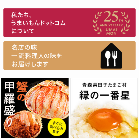
スイーツ
ウニ
田舎庵の鰻
鮪
グルメギフトカタログ
名店の味