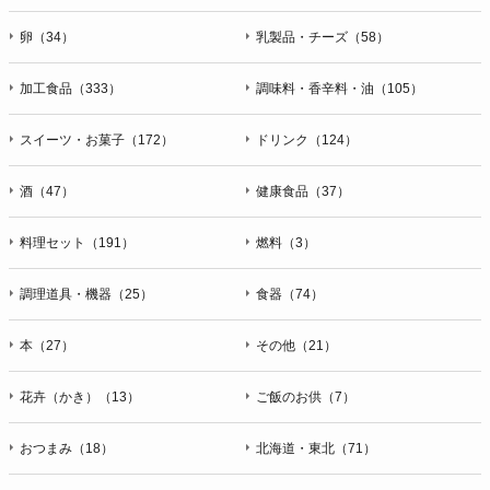
卵（34）
乳製品・チーズ（58）
加工食品（333）
調味料・香辛料・油（105）
スイーツ・お菓子（172）
ドリンク（124）
酒（47）
健康食品（37）
料理セット（191）
燃料（3）
調理道具・機器（25）
食器（74）
本（27）
その他（21）
花卉（かき）（13）
ご飯のお供（7）
おつまみ（18）
北海道・東北（71）