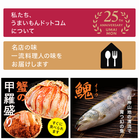
スイーツ
ウニ
田舎庵の鰻
鮪
グルメギフトカタログ
名店の味