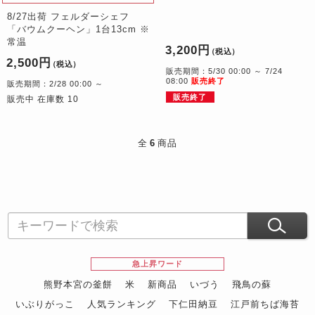
8/27出荷 フェルダーシェフ
「バウムクーヘン」1台13cm ※
常温
3,200円
（税込）
2,500円
（税込）
販売期間：5/30 00:00 ～ 7/24
08:00
販売終了
販売期間：2/28 00:00 ～
販売終了
販売中 在庫数 10
全
6
商品
急上昇ワード
熊野本宮の釜餅
米
新商品
いづう
飛鳥の蘇
いぶりがっこ
人気ランキング
下仁田納豆
江戸前ちば海苔