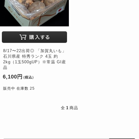
8/17〜22出荷◎ 「加賀丸いも」
石川県産 特秀ランク 4玉 約
2kg（1玉500gUP）※常温 GI産
品
6,100円
（税込）
販売中 在庫数 25
全
1
商品