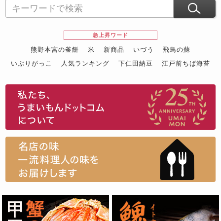
急上昇ワード
熊野本宮の釜餅
米
新商品
いづう
飛鳥の蘇
いぶりがっこ
人気ランキング
下仁田納豆
江戸前ちば海苔
スイーツ
ウニ
田舎庵の鰻
鮪
グルメギフトカタログ
名店の味