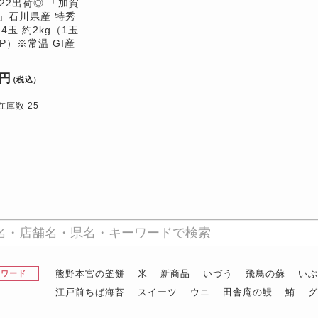
〜22出荷◎ 「加賀
」石川県産 特秀
4玉 約2kg（1玉
UP）※常温 GI産
0円
（税込）
在庫数 25
熊野本宮の釜餅
米
新商品
いづう
飛鳥の蘇
い
昇ワード
江戸前ちば海苔
スイーツ
ウニ
田舎庵の鰻
鮪