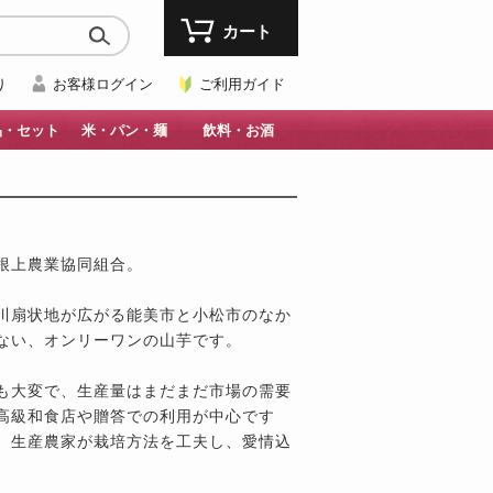
カート
り
お客様ログイン
ご利用ガイド
品・セット
米・パン・麺
飲料・お酒
根上農業協同組合。
川扇状地が広がる能美市と小松市のなか
ない、オンリーワンの山芋です。
も大変で、生産量はまだまだ市場の需要
高級和食店や贈答での利用が中心です
、生産農家が栽培方法を工夫し、愛情込