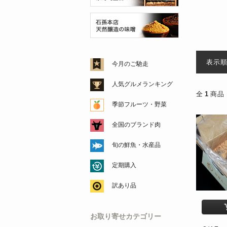
表示
今月のご馳走
人気グルメランキング
全
1
商品
季節フルーツ・野菜
全国のブランド肉
旬の鮮魚・水産品
定期購入
訳あり品
お取り寄せカテゴリー