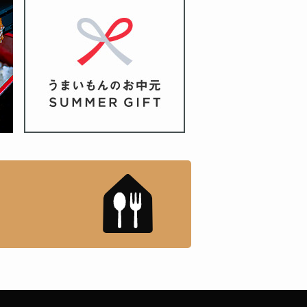
もんドットコム」について
「名店の味」TVメディアで