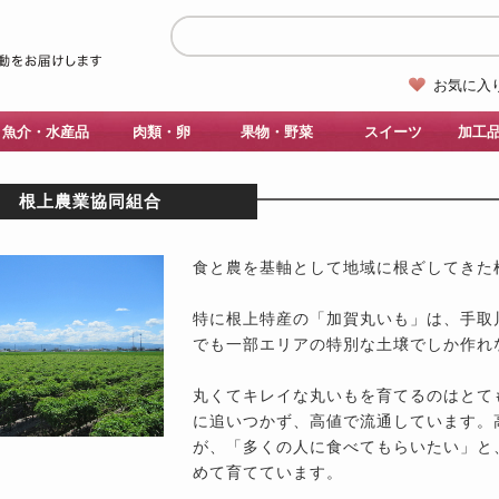
お気に入
魚介・水産品
肉類・卵
果物・野菜
スイーツ
加工
根上農業協同組合
食と農を基軸として地域に根ざしてきた
特に根上特産の「加賀丸いも」は、手取
でも一部エリアの特別な土壌でしか作れ
丸くてキレイな丸いもを育てるのはとて
に追いつかず、高値で流通しています。
が、「多くの人に食べてもらいたい」と
めて育てています。