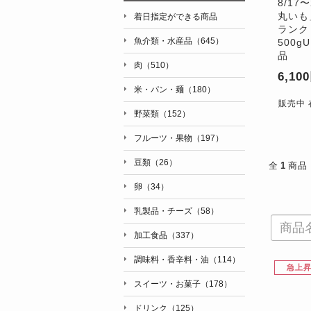
8/17
丸いも
着日指定ができる商品
ランク 
魚介類・水産品（645）
500g
品
肉（510）
6,10
米・パン・麺（180）
販売中 
野菜類（152）
フルーツ・果物（197）
豆類（26）
全
1
商品
卵（34）
乳製品・チーズ（58）
加工食品（337）
調味料・香辛料・油（114）
急上
スイーツ・お菓子（178）
ドリンク（125）