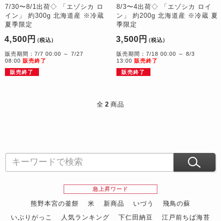
7/30〜8/1出荷◇ 「エゾシカ ロ
8/3〜4出荷◇ 「エゾシカ ロイ
イン」 約300g 北海道産 ※冷蔵
ン」 約200g 北海道産 ※冷蔵 夏
夏季限定
季限定
4,500円
3,500円
（税込）
（税込）
販売期間：7/7 00:00 ～ 7/27
販売期間：7/18 00:00 ～ 8/3
08:00
販売終了
13:00
販売終了
販売終了
販売終了
全
2
商品
急上昇ワード
熊野本宮の釜餅
米
新商品
いづう
飛鳥の蘇
いぶりがっこ
人気ランキング
下仁田納豆
江戸前ちば海苔