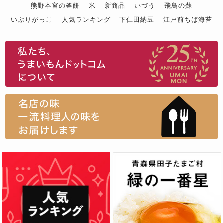
熊野本宮の釜餅
米
新商品
いづう
飛鳥の蘇
いぶりがっこ
人気ランキング
下仁田納豆
江戸前ちば海苔
スイーツ
ウニ
田舎庵の鰻
鮪
グルメギフトカタログ
名店の味