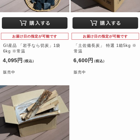
お届け日の指定が可能です
お届け日の指定が可能です
GI産品 「岩手なら切炭」1袋
「土佐備長炭」 特選 1箱5kg ※
6kg ※常温
常温
4,095円
6,600円
（税込）
（税込）
販売中
販売中