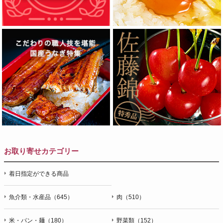
お取り寄せカテゴリー
着日指定ができる商品
魚介類・水産品（645）
肉（510）
米・パン・麺（180）
野菜類（152）