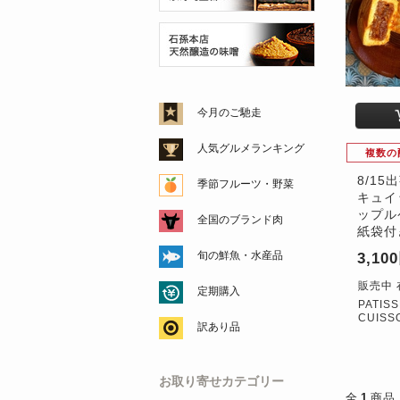
今月のご馳走
人気グルメランキング
複数の
8/1
季節フルーツ・野菜
キュイ
ップル
全国のブランド肉
紙袋付
旬の鮮魚・水産品
3,10
販売中 
定期購入
PATISS
CUISS
訳あり品
お取り寄せカテゴリー
全
1
商品