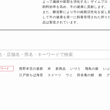
よって繊維や穀類を消化する）ザイムプロ
飼料効率を高め、牛の健康に貢献します。
また、醸造酢により牛の細胞活性化を促し
して牛の健康を第一に飼養管理された搾り
品は製造されています。
熊野本宮の釜餅
米
新商品
いづう
飛鳥の蘇
い
昇ワード
江戸前ちば海苔
スイーツ
ウニ
田舎庵の鰻
鮪