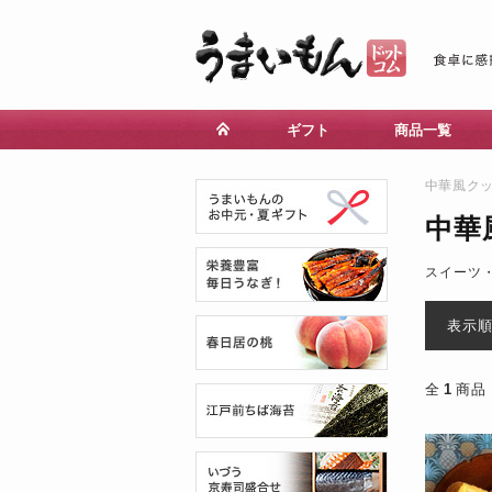
ギフト
商品一覧
中華風ク
中華
スイーツ
表示
全
1
商品