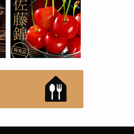
もんドットコム」について
「名店の味」TVメディアで