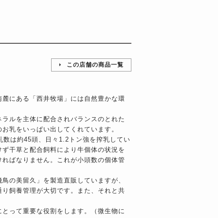
この店舗の商品一覧
南麓にある「西井牧場」には自然豊かな環
ネラルを主体に配合されバランスのとれた
のお乳をいっぱい出してくれています。
数は約45頭、日々1.2トン強を搾乳してい
けず干草と配合飼料により牛個体の状況を
ければなりません。これが小頭数の個体管
飛鳥の美留久」を製造直販していますが、
通り飼養管理が大切です。また、それと共
にとって重要な役割をします。（微生物に