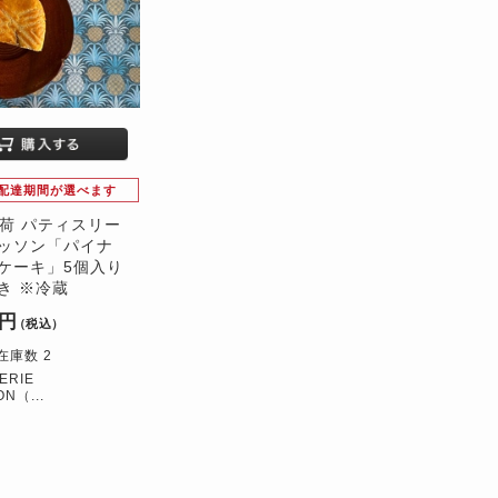
配達期間が選べます
5出荷 パティスリー
ッソン「パイナ
ケーキ」5個入り
き ※冷蔵
0円
（税込）
在庫数 2
ERIE
ON（...