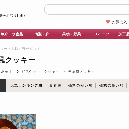
お気に入
魚介・水産品
肉類・卵
果物・野菜
スイーツ
加工
ッキーのお取り寄せグルメ
風クッキー
・お菓子
ビスケット・クッキー
中華風クッキー
順
人気ランキング順
新着順
価格の安い順
価格の高い順