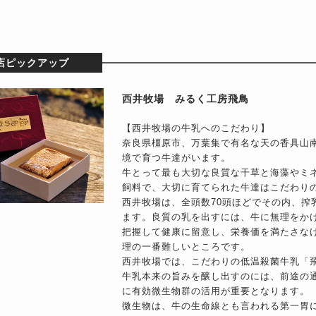
店ピックアップ
西井牧場 みるく工房飛鳥
【西井牧場の牛乳へのこだわり】
奈良県橿原市、万葉集で有名な天の香具山
境で育つ牛達がいます。
牛とって最も大切な良質な干草と海藻やミ
飼料で、大切に育てられた牛達はこだわり
西井牧場は、全頭数70頭ほどでその内、搾乳
ます。良質の乳を出すには、牛に無理をか
把握して健康に留意し、栄養価を満たさな
理の一番難しいところです。
西井牧場では、こだわりの低温殺菌牛乳「
牛乳本来の旨みを醸し出すのには、前途の
に有効微生物群の活用が重要となります。
微生物は、牛の生命線とも言われる第一胃