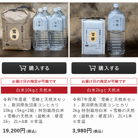
お届け日の指定が可能です
お届け日の指定が可能です
白米10kgと天然水
白米2kgと天然水
令和7年度産「雪椿と天然水セッ
令和7年度産「雪椿と天然水セッ
ト」新潟県魚沼産コシヒカリ
ト」新潟県魚沼産コシヒカリ
10kg（5kg×2箱）特別栽培白米
2kg 特別栽培白米 ＋雪椿の天然
＋雪椿の天然水（超軟水：硬度
水（超軟水：硬度16） 2L×1本
16） 2L×4本 ※常温
※常温
19,200円
3,980円
（税込）
（税込）