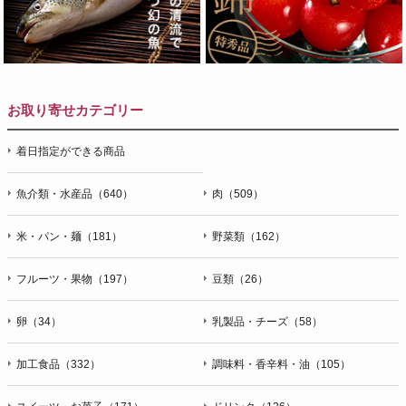
お取り寄せカテゴリー
着日指定ができる商品
魚介類・水産品（640）
肉（509）
米・パン・麺（181）
野菜類（162）
フルーツ・果物（197）
豆類（26）
卵（34）
乳製品・チーズ（58）
加工食品（332）
調味料・香辛料・油（105）