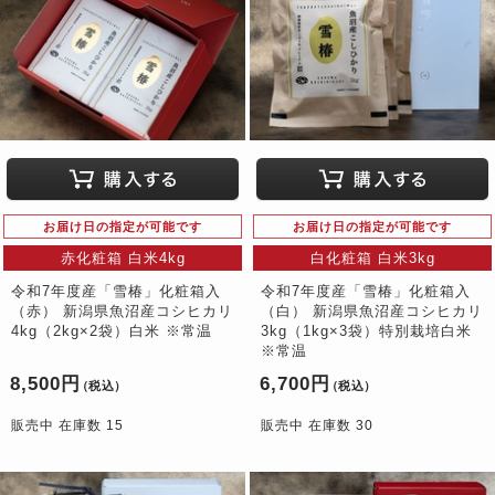
お届け日の指定が可能です
お届け日の指定が可能です
赤化粧箱 白米4kg
白化粧箱 白米3kg
令和7年度産「雪椿」化粧箱入
令和7年度産「雪椿」化粧箱入
（赤） 新潟県魚沼産コシヒカリ
（白） 新潟県魚沼産コシヒカリ
4kg（2kg×2袋）白米 ※常温
3kg（1kg×3袋）特別栽培白米
※常温
8,500円
6,700円
（税込）
（税込）
販売中 在庫数 15
販売中 在庫数 30