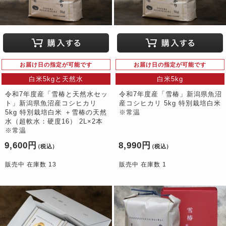
お届け日の指定が可能です
お届け日の指定が可能です
白米5kgと天然水
白米5kg
令和7年度産「雪椿と天然水セッ
令和7年度産「雪椿」新潟県魚沼
ト」新潟県魚沼産コシヒカリ
産コシヒカリ 5kg 特別栽培白米
5kg 特別栽培白米 ＋雪椿の天然
※常温
水（超軟水：硬度16） 2L×2本
※常温
9,600円
8,990円
（税込）
（税込）
販売中 在庫数 13
販売中 在庫数 1