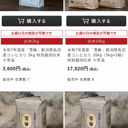
お届け日の指定が可能です
お届け日の指定が可能です
白米2kg
白米10kg
令和7年度産「雪椿」新潟県魚沼
令和7年度産「雪椿」新潟県魚沼
産コシヒカリ 2kg 特別栽培白米
産コシヒカリ 10kg（5kg×2箱）
※常温
特別栽培白米 ※常温
3,600円
17,820円
（税込）
（税込）
販売中 在庫数 7
販売中 在庫数 8