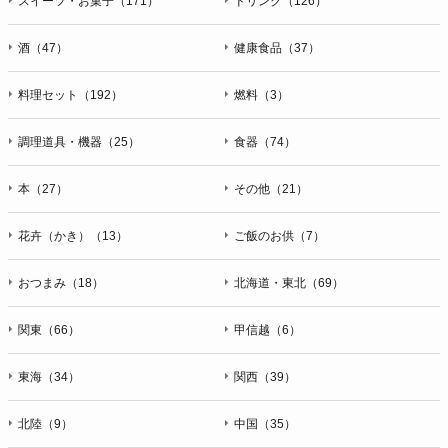
スイーツ・お菓子（171）
ドリンク（126）
酒（47）
健康食品（37）
料理セット（192）
燃料（3）
調理道具・機器（25）
食器（74）
本（27）
その他（21）
花卉（かき）（13）
ご飯のお供（7）
おつまみ（18）
北海道・東北（69）
関東（66）
甲信越（6）
東海（34）
関西（39）
北陸（9）
中国（35）