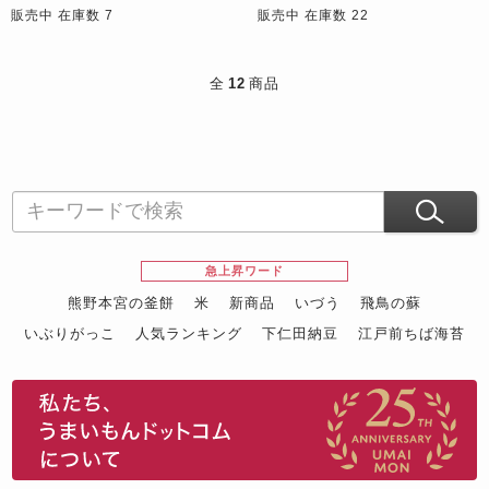
販売中 在庫数 7
販売中 在庫数 22
全
12
商品
急上昇ワード
熊野本宮の釜餅
米
新商品
いづう
飛鳥の蘇
いぶりがっこ
人気ランキング
下仁田納豆
江戸前ちば海苔
スイーツ
ウニ
田舎庵の鰻
鮪
グルメギフトカタログ
名店の味