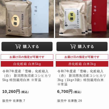
お届け日の指定が可能です
お届け日の指定が可能です
白化粧箱 白米5kg
赤化粧箱 白米3kg
令和7年度産「雪椿」化粧箱入
令和7年度産「雪椿」化粧箱入
（白） 新潟県魚沼産コシヒカリ
（赤） 新潟県魚沼産コシヒカリ
5kg 特別栽培白米 ※常温
3kg（1kg×3袋）特別栽培白米
※常温
10,260円
6,700円
（税込）
（税込）
販売中 在庫数 7
販売中 在庫数 26