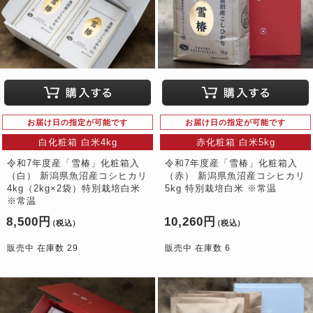
お届け日の指定が可能です
お届け日の指定が可能です
白化粧箱 白米4kg
赤化粧箱 白米5kg
令和7年度産「雪椿」化粧箱入
令和7年度産「雪椿」化粧箱入
（白） 新潟県魚沼産コシヒカリ
（赤） 新潟県魚沼産コシヒカリ
4kg（2kg×2袋）特別栽培白米
5kg 特別栽培白米 ※常温
※常温
8,500円
10,260円
（税込）
（税込）
販売中 在庫数 29
販売中 在庫数 6