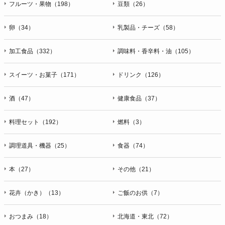
フルーツ・果物（198）
豆類（26）
卵（34）
乳製品・チーズ（58）
加工食品（332）
調味料・香辛料・油（105）
スイーツ・お菓子（171）
ドリンク（126）
酒（47）
健康食品（37）
料理セット（192）
燃料（3）
調理道具・機器（25）
食器（74）
本（27）
その他（21）
花卉（かき）（13）
ご飯のお供（7）
おつまみ（18）
北海道・東北（72）