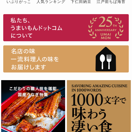
いぶりがっこ
人気ランキング
下仁田納豆
江戸前ちば海苔
スイーツ
ウニ
田舎庵の鰻
鮪
グルメギフトカタログ
名店の味