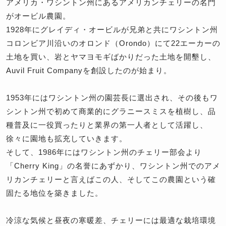
アメリカ・ワシントン州にあるアメリカンチェリーの名門
がオービル農園。
1928年にグレイディ・オービルが兄弟と共にワシントン州
コロンビア川沿いのオロンド（Orondo）にて22エーカーの
土地を買い、岩とヤマヨモギばかりだった土地を開墾し、
Auvil Fruit Companyを創設したのが始まり。
1953年にはワシントン州の園芸長に選出され、その後もワ
シントン州で初めて商業的にグラニースミスを植樹し、品
種普及に一役買ったりと業界の第一人者として活躍し、
徐々に園地も拡充していきます。
そして、1986年にはワシントン州のチェリー部会より
「Cherry King」の名誉にあずかり、ワシントン州でのアメ
リカンチェリーと言えばこの人、そしてこの農園という確
固たる地位を築きました。
冷涼な気候と昼夜の寒暖差、チェリーには最適な栽培環境