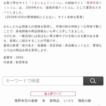
お取り寄せサイト「
うまいもんドットコム
」の姉妹サイト「
豊洲市場ド
ットコム
」は、 2004年から「築地市場ドットコム」として運営をスタ
ートしました。
（2018年10月の豊洲移転にともない、サイト名称を変更）
わたしたちは買参人の資格を取得し、市場の卸や仲卸と一心同体で動く
ことで、産地情報や商品情報をいち早く入手してきました。
そのため、一般店頭には並ばない希少種やプロを唸らせる魅力ある食
を、皆様にご紹介することが可能です。
最高の鮮度・味の良さ・低価格・安定供給・多品種セットなど、豊洲な
らではの商品企画を実現します。
創業年：2004
代表者：萩原章史
急上昇ワード
熊野本宮の釜餅
米
新商品
いづう
飛鳥の蘇